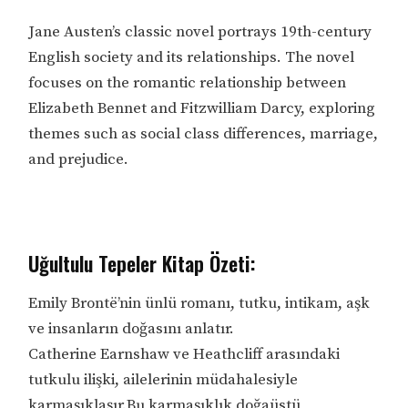
Jane Austen’s classic novel portrays 19th-century
English society and its relationships. The novel
focuses on the romantic relationship between
Elizabeth Bennet and Fitzwilliam Darcy, exploring
themes such as social class differences, marriage,
and prejudice.
Uğultulu Tepeler Kitap Özeti:
Emily Brontë’nin ünlü romanı, tutku, intikam, aşk
ve insanların doğasını anlatır.
Catherine Earnshaw ve Heathcliff arasındaki
tutkulu ilişki, ailelerinin müdahalesiyle
karmaşıklaşır.Bu karmaşıklık doğaüstü