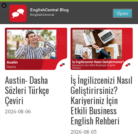
×
EnglishCentral Blog
TR
Giriş Yap
Open
EnglishCentral
İçeriğe
atla
Austin- Dasha
İş İngilizcenizi Nasıl
Sözleri Türkçe
Geliştirirsiniz?
Çeviri
Kariyeriniz İçin
Etkili Business
2026-08-06
English Rehberi
2026-08-05