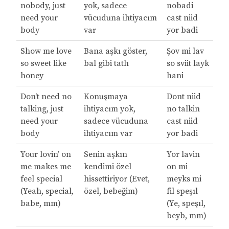
nobody, just
yok, sadece
nobadi
need your
vücuduna ihtiyacım
cast niid
body
var
yor badi
Show me love
Bana aşkı göster,
Şov mi lav
so sweet like
bal gibi tatlı
so sviit layk
honey
hani
Don't need no
Konuşmaya
Dont niid
talking, just
ihtiyacım yok,
no talkin
need your
sadece vücuduna
cast niid
body
ihtiyacım var
yor badi
Your lovin’ on
Senin aşkın
Yor lavin
me makes me
kendimi özel
on mi
feel special
hissettiriyor (Evet,
meyks mi
(Yeah, special,
özel, bebeğim)
fil speşıl
babe, mm)
(Ye, speşıl,
beyb, mm)