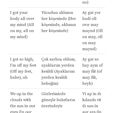
no)
I got your
Vücudun aklımın
Ay gat yor
body all over
her köşesinde (Her
badi oll
my mind (All
köşesinde, aklımın
ovır may
on my, all on
her köşesinde)
maynd (Oll
my mind)
on may, oll
on may
maynd)
I got so high,
Çok sarhoş oldum,
Ay gat so
I'm off my feet
ayaklarım yerden
hay aym of
(Off my feet,
kesildi (Ayaklarım
may fiit (of
babe), uh
yerden kesildi
may fiit,
bebeğim)
beyb)
We up in the
Gözlerimizde
Vi ap in dı
clouds with
güneşle bulutların
kılauds vit
the sun in our
üzerindeyiz
dı san in
eyes (In our
aur ays (in