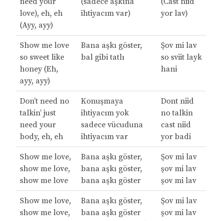
need your
(sadece aşkına
(Cast niid
love), eh, eh
ihtiyacım var)
yor lav)
(Ayy, ayy)
Show me love
Bana aşkı göster,
Şov mi lav
so sweet like
bal gibi tatlı
so sviit layk
honey (Eh,
hani
ayy, ayy)
Don’t need no
Konuşmaya
Dont niid
talkin’ just
ihtiyacım yok
no talkin
need your
sadece vücuduna
cast niid
body, eh, eh
ihtiyacım var
yor badi
Show me love,
Bana aşkı göster,
Şov mi lav
show me love,
bana aşkı göster,
şov mi lav
show me love
bana aşkı göster
şov mi lav
Show me love,
Bana aşkı göster,
Şov mi lav
show me love,
bana aşkı göster
şov mi lav