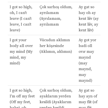
I got so high,
Çok sarhoş oldum,
Ay gat so
oh, I can't
ayrılamam
hay oh ay
leave (I can't
(Ayrılamam,
kent liiv (ay
leave, I can't
ayrılamam
kent liiv, ay
leave)
kent liiv)
I got your
Vücudun aklımın
Ay got yor
body all over
her köşesinde
badi oll
my mind (My
(Aklımın, aklımın)
ovır may
mind, my
maynd
mind)
(may
maynd,
may
maynd)
I got so high,
Çok sarhoş oldum,
Ay gat so
I'm off my feet
ayaklarım yerden
hay ayn of
(Off my feet,
kesildi (Ayaklarım
may fiit (of
babe), uh
yerden kesildi
may fiit