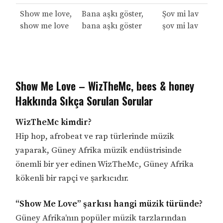
Show me love,
Bana aşkı göster,
Şov mi lav
show me love
bana aşkı göster
şov mi lav
Show Me Love – WizTheMc, bees & honey
Hakkında Sıkça Sorulan Sorular
WizTheMc kimdir?
Hip hop, afrobeat ve rap türlerinde müzik
yaparak, Güney Afrika müzik endüstrisinde
önemli bir yer edinen WizTheMc, Güney Afrika
kökenli bir rapçi ve şarkıcıdır.
“Show Me Love” şarkısı hangi müzik türünde?
Güney Afrika’nın popüler müzik tarzlarından