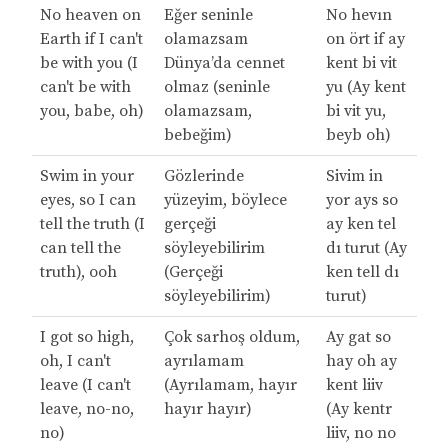
No heaven on
Eğer seninle
No hevın
Earth if I can't
olamazsam
on ört if ay
be with you (I
Dünya’da cennet
kent bi vit
can't be with
olmaz (seninle
yu (Ay kent
you, babe, oh)
olamazsam,
bi vit yu,
bebeğim)
beyb oh)
Swim in your
Gözlerinde
Sivim in
eyes, so I can
yüzeyim, böylece
yor ays so
tell the truth (I
gerçeği
ay ken tel
can tell the
söyleyebilirim
dı turut (Ay
truth), ooh
(Gerçeği
ken tell dı
söyleyebilirim)
turut)
I got so high,
Çok sarhoş oldum,
Ay gat so
oh, I can't
ayrılamam
hay oh ay
leave (I can't
(Ayrılamam, hayır
kent liiv
leave, no-no,
hayır hayır)
(Ay kentr
no)
liiv, no no