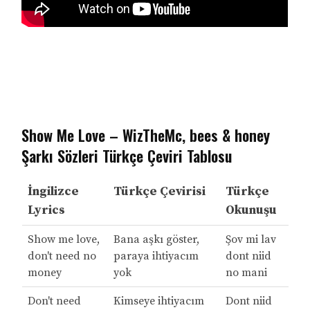
Show Me Love – WizTheMc, bees & honey
Şarkı Sözleri Türkçe Çeviri Tablosu
İngilizce
Türkçe Çevirisi
Türkçe
Lyrics
Okunuşu
Show me love,
Bana aşkı göster,
Şov mi lav
don't need no
paraya ihtiyacım
dont niid
money
yok
no mani
Don't need
Kimseye ihtiyacım
Dont niid