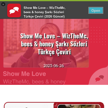
×
Show Me Love – WizTheMc,
TR
Giriş Yap
Open
bees & honey Şarkı Sözleri
Türkçe Çeviri (2026 Güncel)
İçeriğe
EnglishCentral
atla
Show Me Love – WizTheMc,
bees & honey Şarkı Sözleri
Türkçe Çeviri
2025-06-26