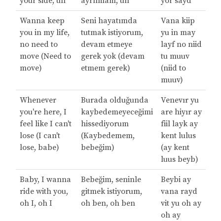
your side, uh
ayrılmam, uh
yor sayd
Wanna keep
Seni hayatımda
Vana kiip
you in my life,
tutmak istiyorum,
yu in may
no need to
devam etmeye
layf no niid
move (Need to
gerek yok (devam
tu muuv
move)
etmem gerek)
(niid to
muuv)
Whenever
Burada olduğunda
Venevır yu
you're here, I
kaybedemeyeceğimi
are hiyır ay
feel like I can't
hissediyorum
fiil layk ay
lose (I can't
(Kaybedemem,
kent lulus
lose, babe)
bebeğim)
(ay kent
luus beyb)
Baby, I wanna
Bebeğim, seninle
Beybi ay
ride with you,
gitmek istiyorum,
vana rayd
oh I, oh I
oh ben, oh ben
vit yu oh ay
oh ay