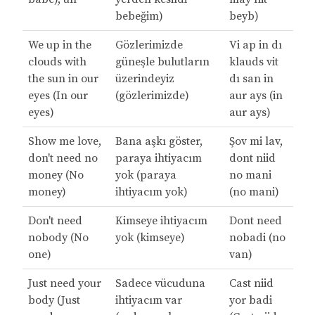
bebeğim)
beyb)
We up in the
Gözlerimizde
Vi ap in dı
clouds with
güneşle bulutların
klauds vit
the sun in our
üzerindeyiz
dı san in
eyes (In our
(gözlerimizde)
aur ays (in
eyes)
aur ays)
Show me love,
Bana aşkı göster,
Şov mi lav,
don't need no
paraya ihtiyacım
dont niid
money (No
yok (paraya
no mani
money)
ihtiyacım yok)
(no mani)
Don't need
Kimseye ihtiyacım
Dont need
nobody (No
yok (kimseye)
nobadi (no
one)
van)
Just need your
Sadece vücuduna
Cast niid
body (Just
ihtiyacım var
yor badi