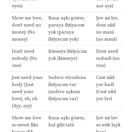
eyes)
aur ays)
Show me love,
Bana aşkı göster,
Şov mi lav,
don't need no
paraya ihtiyacım
dont niid
money (No
yok (paraya
no mani
money)
ihtiyacım yok)
(no mani)
Don't need
Kimseye ihtiyacım
Dont need
nobody (No
yok (kimseye)
nobadi (no
one)
van)
Just need your
Sadece vücuduna
Cast niid
body (Just
ihtiyacım var
yor badi
need your
(sadece aşkına
(Cast niid
love), eh, eh
ihtiyacım var)
yor lav)
(Ayy, ayy)
Show me love
Bana aşkı göster,
Şov mi lav
so sweet like
bal gibi tatlı
so sviit layk