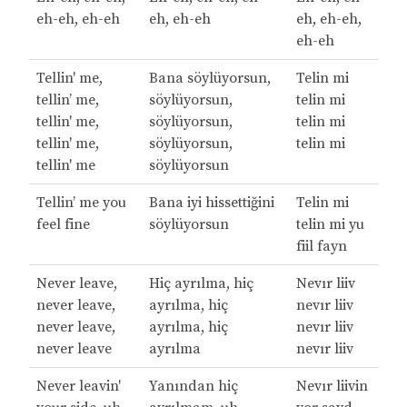
eh-eh, eh-eh
eh, eh-eh
eh, eh-eh,
eh-eh
Tellin' me,
Bana söylüyorsun,
Telin mi
tellin’ me,
söylüyorsun,
telin mi
tellin' me,
söylüyorsun,
telin mi
tellin' me,
söylüyorsun,
telin mi
tellin' me
söylüyorsun
Tellin’ me you
Bana iyi hissettiğini
Telin mi
feel fine
söylüyorsun
telin mi yu
fiil fayn
Never leave,
Hiç ayrılma, hiç
Nevır liiv
never leave,
ayrılma, hiç
nevır liiv
never leave,
ayrılma, hiç
nevır liiv
never leave
ayrılma
nevır liiv
Never leavin'
Yanından hiç
Nevır liivin