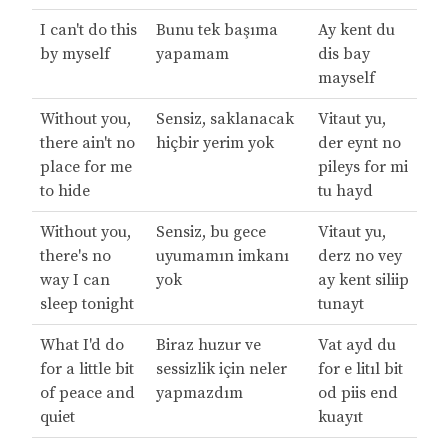
I can't do this
Bunu tek başıma
Ay kent du
by myself
yapamam
dis bay
mayself
Without you,
Sensiz, saklanacak
Vitaut yu,
there ain't no
hiçbir yerim yok
der eynt no
place for me
pileys for mi
to hide
tu hayd
Without you,
Sensiz, bu gece
Vitaut yu,
there's no
uyumamın imkanı
derz no vey
way I can
yok
ay kent siliip
sleep tonight
tunayt
What I'd do
Biraz huzur ve
Vat ayd du
for a little bit
sessizlik için neler
for e litıl bit
of peace and
yapmazdım
od piis end
quiet
kuayıt