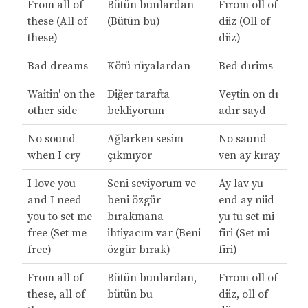
From all of
Bütün bunlardan
Fırom oll of
these (All of
(Bütün bu)
diiz (Oll of
these)
diiz)
Bad dreams
Kötü rüyalardan
Bed dırims
Waitin' on the
Diğer tarafta
Veytin on dı
other side
bekliyorum
adır sayd
No sound
Ağlarken sesim
No saund
when I cry
çıkmıyor
ven ay kıray
I love you
Seni seviyorum ve
Ay lav yu
and I need
beni özgür
end ay niid
you to set me
bırakmana
yu tu set mi
free (Set me
ihtiyacım var (Beni
firi (Set mi
free)
özgür bırak)
firi)
From all of
Bütün bunlardan,
Fırom oll of
these, all of
bütün bu
diiz, oll of