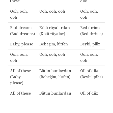
these
diiz
Ooh, ooh,
Ooh, ooh, ooh
Ooh, ooh,
ooh
ooh
Bad dreams
Kötü rüyalardan
Bed dırims
(Bad dreams)
(Kötü rüyalar)
(Bed dırims)
Baby, please
Bebeğim, lütfen
Beybi, piliz
Ooh, ooh,
Ooh, ooh, ooh
Ooh, ooh,
ooh
ooh
All of these
Bütün bunlardan
Oll of diiz
(Baby,
(Bebeğim, lütfen)
(Beybi, piliz)
please)
All of these
Bütün bunlardan
Oll of diiz