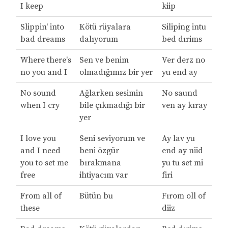
I keep
kiip
Slippin' into
Kötü rüyalara
Siliping intu
bad dreams
dalıyorum
bed dırims
Where there's
Sen ve benim
Ver derz no
no you and I
olmadığımız bir yer
yu end ay
No sound
Ağlarken sesimin
No saund
when I cry
bile çıkmadığı bir
ven ay kıray
yer
I love you
Seni seviyorum ve
Ay lav yu
and I need
beni özgür
end ay niid
you to set me
bırakmana
yu tu set mi
free
ihtiyacım var
firi
From all of
Bütün bu
Fırom oll of
these
diiz