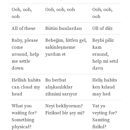
Ooh, ooh,
Ooh, ooh, ooh
Ooh, ooh,
ooh
ooh
All of these
Bütün bunlardan
Oll of diiz
Baby, please
Bebeğim, lütfen gel,
Beybi piliz
come
sakinleşmeme
kam
around, help
yardım et
eraund,
me settle
help mi setıl
down
davn
Hellish habits
Bu berbat
Heliş habits
can cloud my
alışkanlıklar
ken kılaud
head
zihnimi sarıyor
may hed
What you
Neyi bekliyorsun?
Vat yu
waiting for?
Fiziksel bir şey mi?
veyting for?
Something
Samting
physical?
fizikıl?