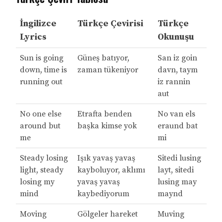
İngilizce
Türkçe Çevirisi
Türkçe
Lyrics
Okunuşu
Sun is going
Güneş batıyor,
San iz goin
down, time is
zaman tükeniyor
davn, taym
running out
iz rannin
aut
No one else
Etrafta benden
No van els
around but
başka kimse yok
eraund bat
me
mi
Steady losing
Işık yavaş yavaş
Sitedi lusing
light, steady
kayboluyor, aklımı
layt, sitedi
losing my
yavaş yavaş
lusing may
mind
kaybediyorum
maynd
Moving
Gölgeler hareket
Muving