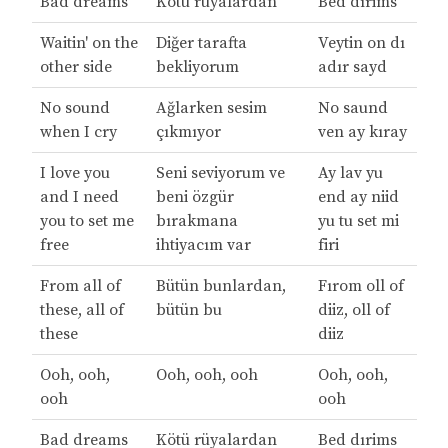
Bad dreams
Kötü rüyalardan
Bed dırims
Waitin' on the
Diğer tarafta
Veytin on dı
other side
bekliyorum
adır sayd
No sound
Ağlarken sesim
No saund
when I cry
çıkmıyor
ven ay kıray
I love you
Seni seviyorum ve
Ay lav yu
and I need
beni özgür
end ay niid
you to set me
bırakmana
yu tu set mi
free
ihtiyacım var
firi
From all of
Bütün bunlardan,
Fırom oll of
these, all of
bütün bu
diiz, oll of
these
diiz
Ooh, ooh,
Ooh, ooh, ooh
Ooh, ooh,
ooh
ooh
Bad dreams
Kötü rüyalardan
Bed dırims