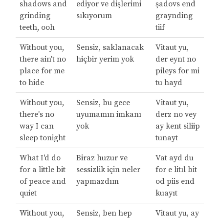
shadows and
ediyor ve dişlerimi
şadovs end
grinding
sıkıyorum
graynding
teeth, ooh
tiif
Without you,
Sensiz, saklanacak
Vitaut yu,
there ain't no
hiçbir yerim yok
der eynt no
place for me
pileys for mi
to hide
tu hayd
Without you,
Sensiz, bu gece
Vitaut yu,
there's no
uyumamın imkanı
derz no vey
way I can
yok
ay kent siliip
sleep tonight
tunayt
What I'd do
Biraz huzur ve
Vat ayd du
for a little bit
sessizlik için neler
for e litıl bit
of peace and
yapmazdım
od piis end
quiet
kuayıt
Without you,
Sensiz, ben hep
Vitaut yu, ay