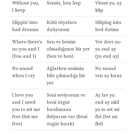
Without you,
Sensiz, ben hep
Vitaut yu, ay
I keep
kiip
Slippin' into
Kötü rüyalara
Siliping intu
bad dreams
dalıyorum
bed dırims
Where there's
Sen ve benim
Ver derz no
no you and I
olmadığımız bir yer
yu end ay
(You and I)
(Sen ve ben)
(yu end ay)
No sound
Ağlarken sesimin
No saund
when I cry
bile çıkmadığı bir
ven ay kıray
yer
I love you
Seni seviyorum ve
Ay lav yu
and I need
beni özgür
end ay niid
you to set me
bırakmana
yu tu set mi
free (Set me
ihtiyacım var (Beni
firi (Set mi
free)
özgür bırak)
firi)