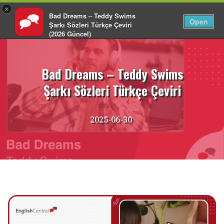
×
Bad Dreams – Teddy Swims
TR
Giriş Yap
Open
Şarkı Sözleri Türkçe Çeviri
(2026 Güncel)
İçeriğe
EnglishCentral
atla
Bad Dreams – Teddy Swims
Şarkı Sözleri Türkçe Çeviri
2025-06-30