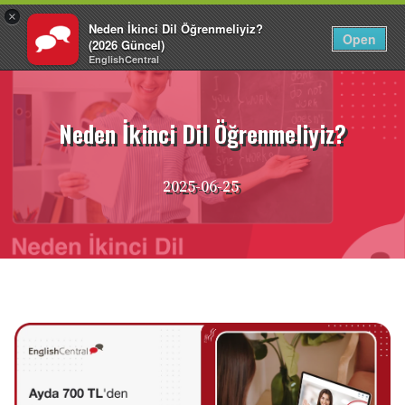
×
Neden İkinci Dil Öğrenmeliyiz?
TR
Giriş Yap
Open
(2026 Güncel)
EnglishCentral
İçeriğe
atla
Neden İkinci Dil Öğrenmeliyiz?
2025-06-25