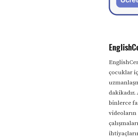
EnglishCe
EnglishCent
çocuklar i
uzmanlaşmı
dakikadır. 
binlerce f
videoların 
çalışmaları
ihtiyaçları