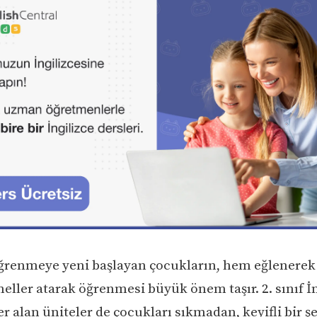
öğrenmeye yeni başlayan çocukların, hem eğlenere
eller atarak öğrenmesi büyük önem taşır. 2. sınıf İn
r alan üniteler de çocukları sıkmadan, keyifli bir ş