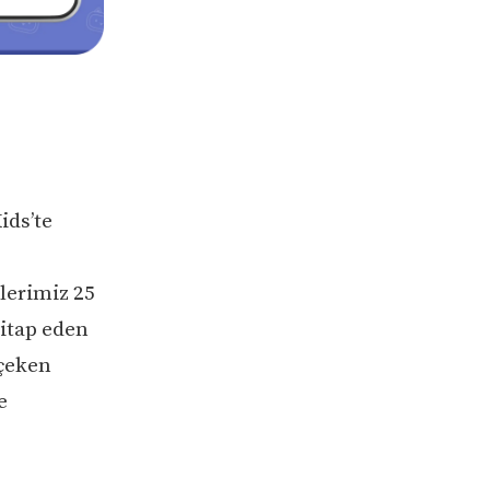
ids’te
lerimiz 25
hitap eden
 çeken
e