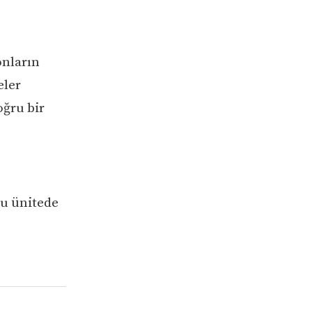
onların
eler
oğru bir
Bu ünitede