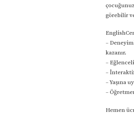
çocuğunuzu
görebilir v
EnglishCen
– Deneyiml
kazanır.
– Eğlencel
– İnterakti
– Yaşına uy
– Öğretmen
Hemen ücre