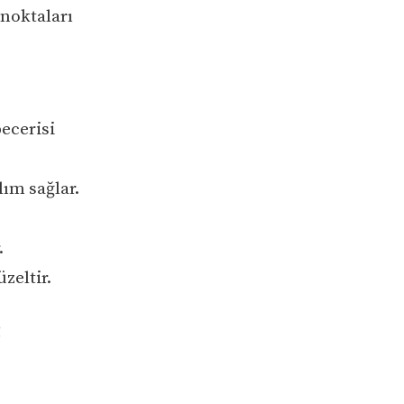
 noktaları
ecerisi
ım sağlar.
.
zeltir.
!