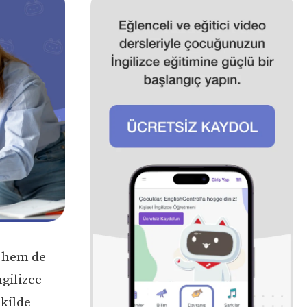
k hem de
gilizce
ekilde