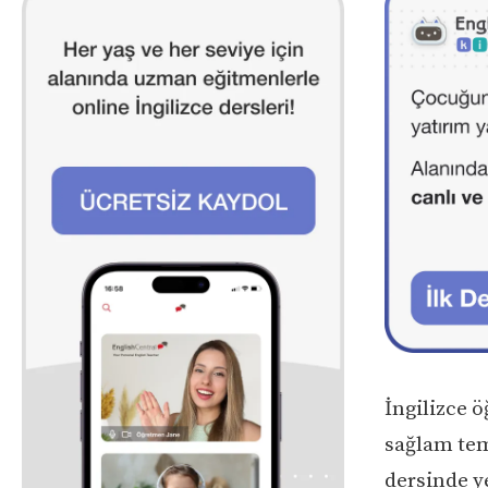
İngilizce 
sağlam tem
dersinde ye