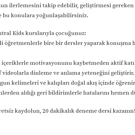
n ilerlemesini takip edebilir, geliştirmesi gereken
e bu konulara yoğunlaşabilirsiniz.
tral Kids kurslarıyla çocuğunuz:
i öğretmenlerle bire bir dersler yaparak konuşma b
i içeriklerle motivasyonunu kaybetmeden aktif katıl
f videolarla dinleme ve anlama yeteneğini geliştirir.
gun kelimeleri ve kalıpları doğal akış içinde öğrenir
lerden aldığı geri bildirimlerle hatalarını hemen dü
tsiz kaydolun, 20 dakikalık deneme dersi kazanın