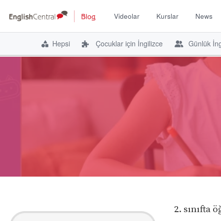
Videolar
Kurslar
News
Hepsi
Çocuklar için İngilizce
Günlük İng
İçeriğe
atla
2. sınıfta 