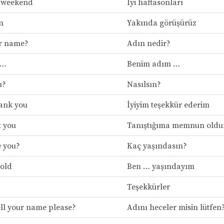
e weekend
İyi haftasonları
n
Yakında görüşürüz
ur name?
Adın nedir?
 …
Benim adım …
u?
Nasılsın?
hank you
İyiyim teşekkür ederim
t you
Tanıştığıma memnun old
e you?
Kaç yaşındasın?
 old
Ben … yaşındayım
Teşekkürler
ll your name please?
Adını heceler misin lütfen