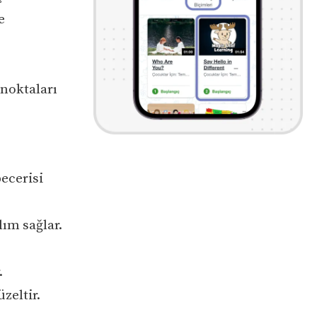
e
 noktaları
ecerisi
ım sağlar.
.
zeltir.