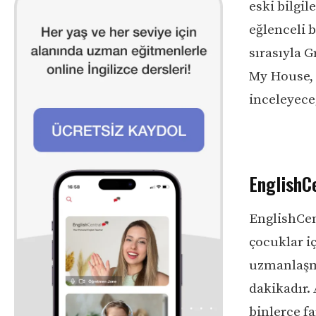
eski bilgil
eğlenceli b
sırasıyla 
My House, 
inceleyece
EnglishCe
EnglishCent
çocuklar i
uzmanlaşmı
dakikadır. 
binlerce f