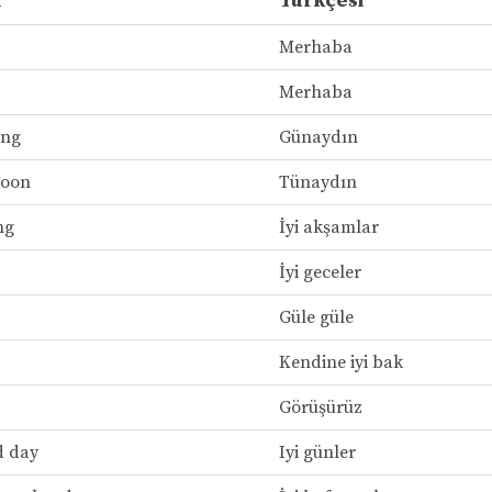
i
Türkçesi
Merhaba
Merhaba
ing
Günaydın
noon
Tünaydın
ng
İyi akşamlar
İyi geceler
Güle güle
Kendine iyi bak
Görüşürüz
d day
Iyi günler