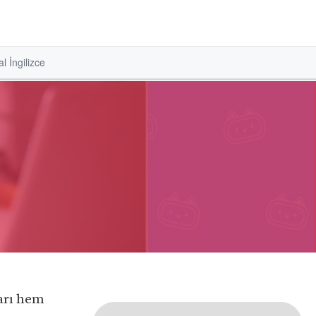
l İngilizce
ları hem