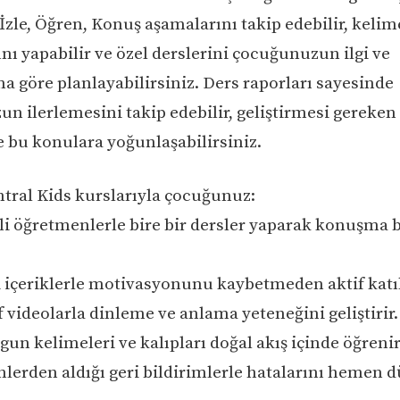
İzle, Öğren, Konuş aşamalarını takip edebilir, kelim
nı yapabilir ve özel derslerini çocuğunuzun ilgi ve
na göre planlayabilirsiniz. Ders raporları sayesinde
n ilerlemesini takip edebilir, geliştirmesi gereken
e bu konulara yoğunlaşabilirsiniz.
tral Kids kurslarıyla çocuğunuz:
i öğretmenlerle bire bir dersler yaparak konuşma b
i içeriklerle motivasyonunu kaybetmeden aktif katıl
f videolarla dinleme ve anlama yeteneğini geliştirir.
gun kelimeleri ve kalıpları doğal akış içinde öğrenir
lerden aldığı geri bildirimlerle hatalarını hemen dü