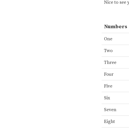
Nice to see 
Numbers
One
Two
Three
Four
Five
Six
Seven
Eight