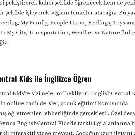
eri pekiştirerek kalıcı şekilde öğrenecek hem de yen
ir şekilde işleyerek sağlam temeller atacağız. Bu ya
Greeting, My Family, People I Love, Feelings, Toys a
In My City, Transportation, Weather ve Nature ünite
ğiz.
ntral Kids ile İngilizce Öğren
ral Kids’te sizi neler mi bekliyor? EnglishCentral K
çin online canlı dersler, çocuk eğitimi konusunda
ş öğretmenler rehberliğinde gerçekleşir. Özel ders
Ayrıca EnglishCentral Kids’de farklı ilgi alanlarına 
arklı interaktif video mevcut. Çocuğunuzun ilgisini