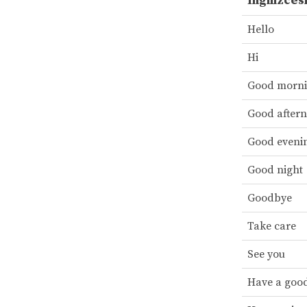
İngilizces
Hello
Hi
Good morn
Good after
Good eveni
Good night
Goodbye
Take care
See you
Have a goo