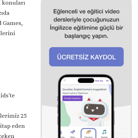
i konuları
zıda
nd Games,
lerini
ids’te
lerimiz 25
hitap eden
 çeken