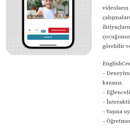
videoların 
çalışmaları
ihtiyaçları
çocuğunuzu
görebilir v
EnglishCen
– Deneyiml
kazanır.
– Eğlencel
– İnterakti
– Yaşına uy
– Öğretmen