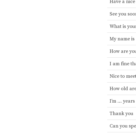
Have a nic
See you soo
What is yo
My name is
How are yo
I am fine t
Nice to mee
How old ar
I’m … years
Thank you
Can you spe