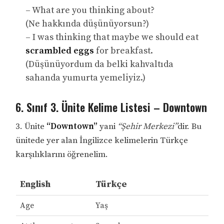
– What are you thinking about?
(Ne hakkında düşünüyorsun?)
– I was thinking that maybe we should eat
scrambled eggs
for breakfast.
(Düşünüyordum da belki kahvaltıda
sahanda yumurta yemeliyiz.)
6. Sınıf 3. Ünite Kelime Listesi – Downtown
3. Ünite
“Downtown”
yani
“Şehir Merkezi”
dir. Bu
ünitede yer alan İngilizce kelimelerin Türkçe
karşılıklarını öğrenelim.
English
Türkçe
Age
Yaş