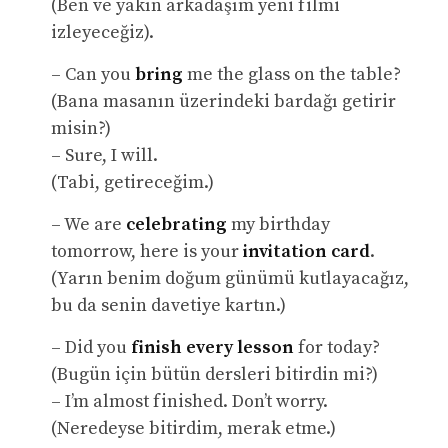
(Ben ve yakın arkadaşım yeni filmi
izleyeceğiz).
– Can you
bring
me the glass on the table?
(Bana masanın üzerindeki bardağı getirir
misin?)
– Sure, I will.
(Tabi, getireceğim.)
– We are
celebrating
my birthday
tomorrow, here is your
invitation card
.
(Yarın benim doğum günümü kutlayacağız,
bu da senin davetiye kartın.)
– Did you
finish
every lesson
for today?
(Bugün için bütün dersleri bitirdin mi?)
– I’m almost finished. Don’t worry.
(Neredeyse bitirdim, merak etme.)