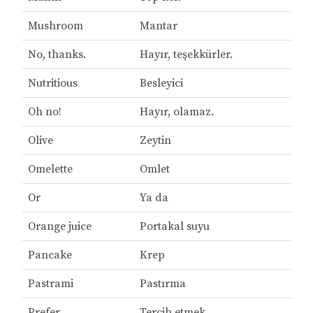
Mushroom
Mantar
No, thanks.
Hayır, teşekkürler.
Nutritious
Besleyici
Oh no!
Hayır, olamaz.
Olive
Zeytin
Omelette
Omlet
Or
Ya da
Orange juice
Portakal suyu
Pancake
Krep
Pastrami
Pastırma
Prefer
Tercih etmek