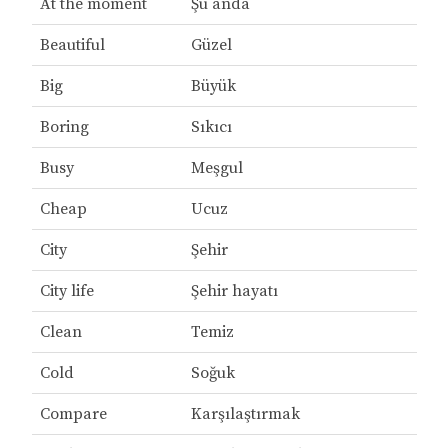
At the moment
Şu anda
Beautiful
Güzel
Big
Büyük
Boring
Sıkıcı
Busy
Meşgul
Cheap
Ucuz
City
Şehir
City life
Şehir hayatı
Clean
Temiz
Cold
Soğuk
Compare
Karşılaştırmak