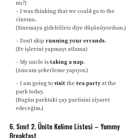
mı?)
– I was thinking that we could go to the
cinema.
(Sinemaya gidebiliriz diye düşünüyordum.)
– Don’t skip
running your errands
.
(Ev işlerini yapmayı atlama)
– My uncle is
taking a nap
.
(Amcam şekerleme yapıyor.)
– I am going to
visit
the
tea party
at the
park today.
(Bugün parktaki çay partisini ziyaret
edeceğim.)
6. Sınıf 2. Ünite Kelime Listesi – Yummy
Breakfast