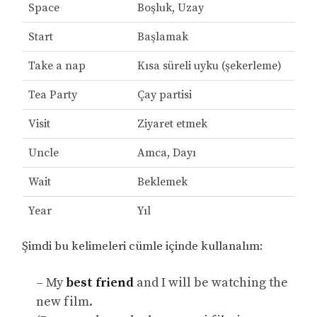
Space
Boşluk, Uzay
Start
Başlamak
Take a nap
Kısa süreli uyku (şekerleme)
Tea Party
Çay partisi
Visit
Ziyaret etmek
Uncle
Amca, Dayı
Wait
Beklemek
Year
Yıl
Şimdi bu kelimeleri cümle içinde kullanalım:
– My
best friend
and I will be watching the
new film.