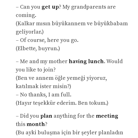
– Can you
get up
? My grandparents are
coming.
(Kalkar mısın büyükannem ve büyükbabam
geliyorlar.)
– Of course, here you go.
(Elbette, buyrun.)
– Me and my mother
having lunch
. Would
you like to join?
(Ben ve annem öğle yemeği yiyoruz,
katılmak ister misin?)
– No thanks, I am full.
(Hayır teşekkür ederim. Ben tokum.)
– Did you
plan
anything for the
meeting
this
month
?
(Bu ayki buluşma için bir şeyler planladın