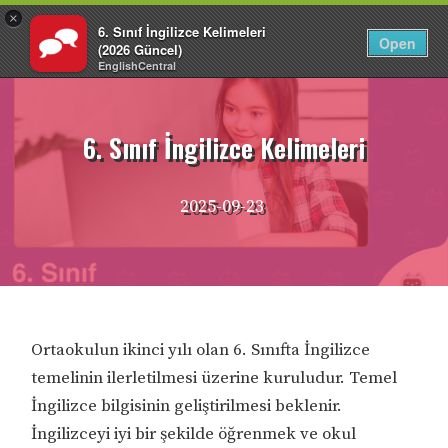
×
6. Sınıf İngilizce Kelimeleri
TR
Giriş Yap
Open
(2026 Güncel)
EnglishCentral
İçeriğe
atla
6. Sınıf İngilizce Kelimeleri
2025-09-23
Ortaokulun ikinci yılı olan 6. Sınıfta İngilizce
temelinin ilerletilmesi üzerine kuruludur. Temel
İngilizce bilgisinin geliştirilmesi beklenir.
İngilizceyi iyi bir şekilde öğrenmek ve okul