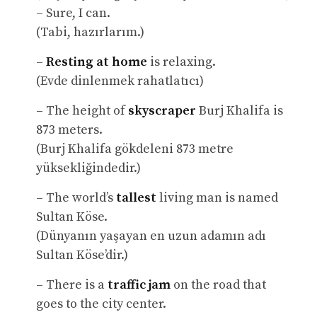
– Sure, I can.
(Tabi, hazırlarım.)
–
Resting at home
is relaxing.
(Evde dinlenmek rahatlatıcı)
– The height of
skyscraper
Burj Khalifa is
873 meters.
(Burj Khalifa gökdeleni 873 metre
yüksekliğindedir.)
– The world’s
tallest
living man is named
Sultan Köse.
(Dünyanın yaşayan en uzun adamın adı
Sultan Köse’dir.)
– There is a
traffic jam
on the road that
goes to the city center.