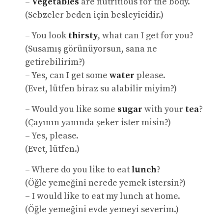
–
Vegetables
are nutritious for the body.
(Sebzeler beden için besleyicidir.)
– You look
thirsty
, what can I get for you?
(Susamış görünüyorsun, sana ne
getirebilirim?)
– Yes, can I get some
water
please.
(Evet, lütfen biraz su alabilir miyim?)
– Would you like some
sugar
with your
tea
?
(Çayının yanında şeker ister misin?)
– Yes, please.
(Evet, lütfen.)
– Where do you like to eat
lunch
?
(Öğle yemeğini nerede yemek istersin?)
– I would like to eat my lunch at home.
(Öğle yemeğini evde yemeyi severim.)