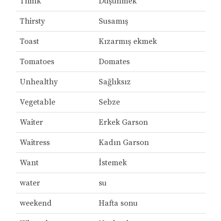
Think
Düşünmek
Thirsty
Susamış
Toast
Kızarmış ekmek
Tomatoes
Domates
Unhealthy
Sağlıksız
Vegetable
Sebze
Waiter
Erkek Garson
Waitress
Kadın Garson
Want
İstemek
water
su
weekend
Hafta sonu