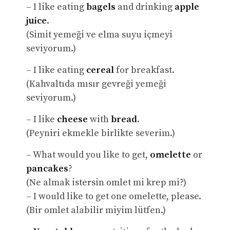
– I like eating
bagels
and drinking
apple
juice
.
(Simit yemeği ve elma suyu içmeyi
seviyorum.)
– I like eating
cereal
for breakfast.
(Kahvaltıda mısır gevreği yemeği
seviyorum.)
– I like
cheese
with
bread
.
(Peyniri ekmekle birlikte severim.)
– What would you like to get,
omelette
or
pancakes
?
(Ne almak istersin omlet mi krep mi?)
– I would like to get one omelette, please.
(Bir omlet alabilir miyim lütfen.)