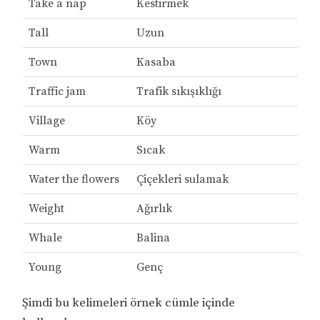
Take a nap
Kestirmek
Tall
Uzun
Town
Kasaba
Traffic jam
Trafik sıkışıklığı
Village
Köy
Warm
Sıcak
Water the flowers
Çiçekleri sulamak
Weight
Ağırlık
Whale
Balina
Young
Genç
Şimdi bu kelimeleri örnek cümle içinde