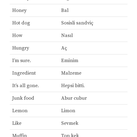
Honey
Bal
Hot dog
Sosisli sandviç
How
Nasıl
Hungry
Aç
I’m sure.
Eminim
Ingredient
Malzeme
It’s all gone.
Hepsi bitti.
Junk food
Abur cubur
Lemon
Limon
Like
Sevmek
Muffin
Top kek