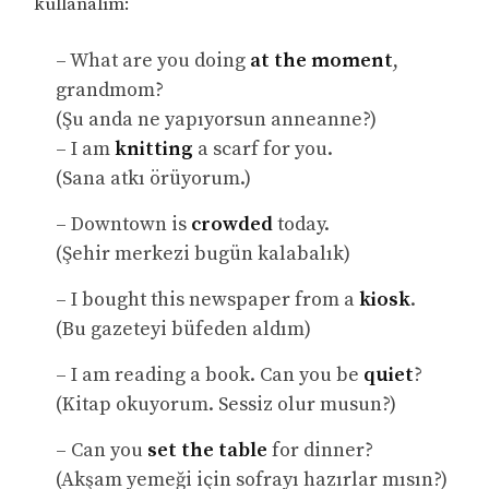
kullanalım:
– What are you doing
at the moment
,
grandmom?
(Şu anda ne yapıyorsun anneanne?)
– I am
knitting
a scarf for you.
(Sana atkı örüyorum.)
– Downtown is
crowded
today.
(Şehir merkezi bugün kalabalık)
– I bought this newspaper from a
kiosk
.
(Bu gazeteyi büfeden aldım)
– I am reading a book. Can you be
quiet
?
(Kitap okuyorum. Sessiz olur musun?)
– Can you
set the table
for dinner?
(Akşam yemeği için sofrayı hazırlar mısın?)