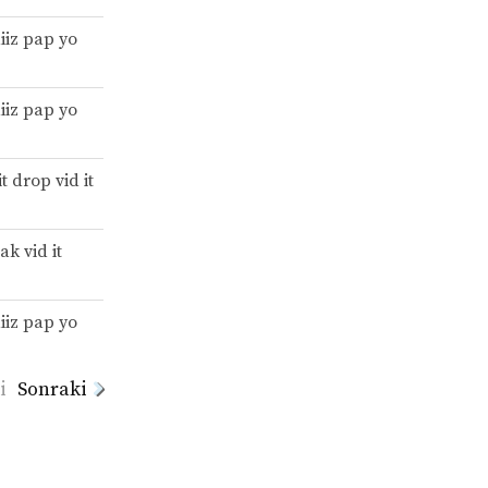
iiz pap yo
iiz pap yo
t drop vid it
rak vid it
iiz pap yo
i
Sonraki