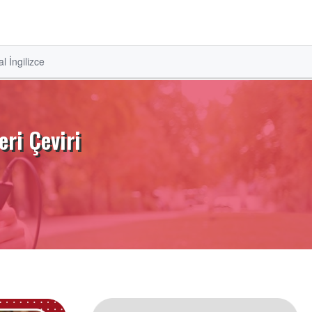
l İngilizce
eri Çeviri