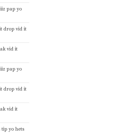
iiz pap yo
t drop vid it
rak vid it
iiz pap yo
t drop vid it
rak vid it
 tip yo hets