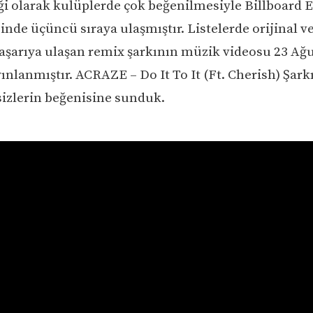
i olarak kulüplerde çok beğenilmesiyle Billboard 
sinde üçüncü sıraya ulaşmıştır. Listelerde orijinal 
aşarıya ulaşan remix şarkının müzik videosu 23 Ağ
ınlanmıştır. ACRAZE – Do It To It (Ft. Cherish) Şarkı
 sizlerin beğenisine sunduk.