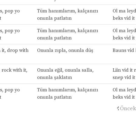
s, pop yo
Tüm hanımlarım, kalçanızı
Ol ma leyd
t
onunla patlatın
beks vid it
s, pop yo
Tüm hanımlarım, kalçanızı
Ol ma leyd
t
onunla patlatın
beks vid it
it, drop with
Onunla zıpla, onunla düş
Bauns vid i
 rock with it,
Onunla eğil, onunla salla,
Liin vid it 
onunla şaklatın
snep vid it
s, pop yo
Tüm hanımlarım, kalçanızı
Ol ma leyd
t
onunla patlatın
beks vid it
Öncek