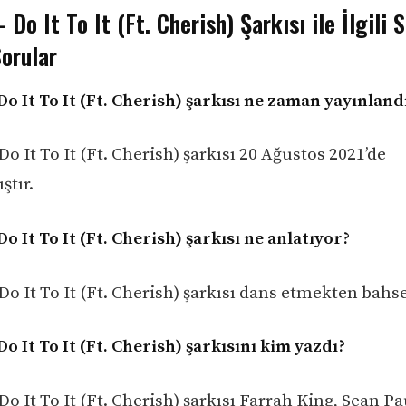
Do It To It (Ft. Cherish) Şarkısı ile İlgili S
orular
o It To It (Ft. Cherish) şarkısı ne zaman yayınland
 It To It (Ft. Cherish) şarkısı 20 Ağustos 2021’de
ştır.
 It To It (Ft. Cherish) şarkısı ne anlatıyor?
o It To It (Ft. Cherish) şarkısı dans etmekten bahse
 It To It (Ft. Cherish) şarkısını kim yazdı?
 It To It (Ft. Cherish) şarkısı Farrah King, Sean Pa