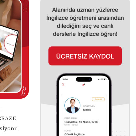
e
ACRAZE
rsiyonu