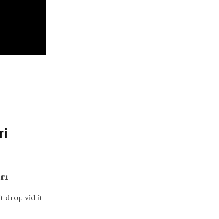
ri
rı
t drop vid it