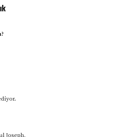
ık
ı?
diyor.
ul Joseph,