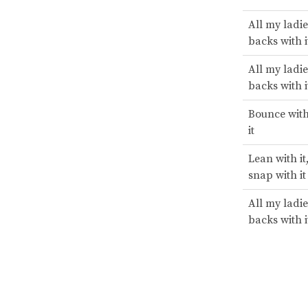
All my ladie
backs with i
All my ladie
backs with i
Bounce with 
it
Lean with it,
snap with it
All my ladie
backs with i