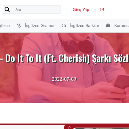
Giriş Yap
TR
ilizce
İngilizce Gramer
İngilizce Şarkılar
Kurumsa
Do It To It (Ft. Cherish) Şarkı Sözl
2022-07-09