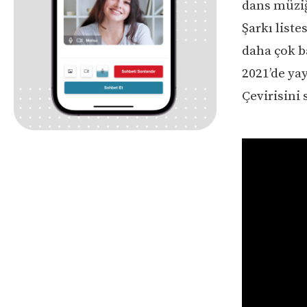
dans müziğ
Şarkı liste
daha çok b
2021’de yay
Çevirisini