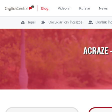
Videolar
Kurslar
News
Hepsi
Çocuklar için İngilizce
Günlük İng
İçeriğe
atla
ACRAZE – 