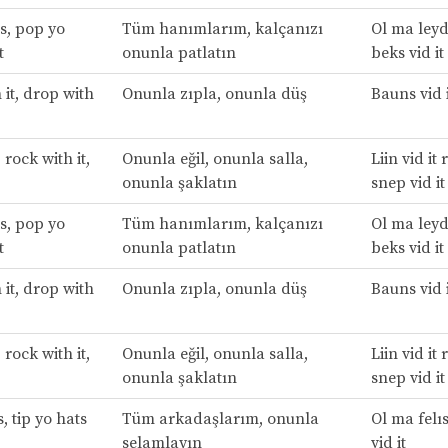
s, pop yo
Tüm hanımlarım, kalçanızı
Ol ma leyd
t
onunla patlatın
beks vid it
it, drop with
Onunla zıpla, onunla düş
Bauns vid i
 rock with it,
Onunla eğil, onunla salla,
Liin vid it 
onunla şaklatın
snep vid it
s, pop yo
Tüm hanımlarım, kalçanızı
Ol ma leyd
t
onunla patlatın
beks vid it
it, drop with
Onunla zıpla, onunla düş
Bauns vid i
 rock with it,
Onunla eğil, onunla salla,
Liin vid it 
onunla şaklatın
snep vid it
, tip yo hats
Tüm arkadaşlarım, onunla
Ol ma felıs
selamlayın
vid it