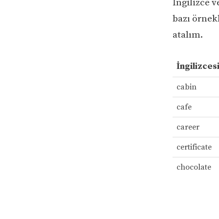
İngilizce 
bazı örnekl
atalım.
İngilizces
cabin
cafe
career
certificate
chocolate