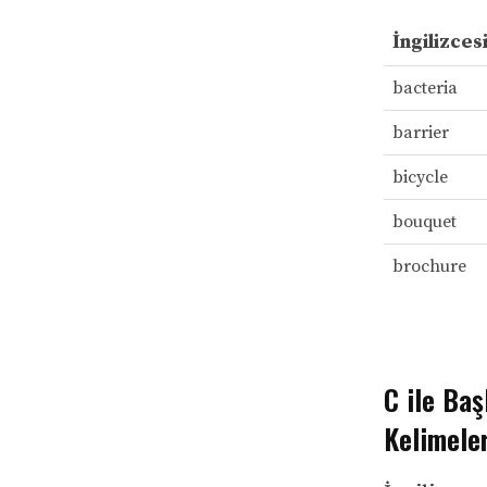
İngilizces
bacteria
barrier
bicycle
bouquet
brochure
C ile Baş
Kelimele