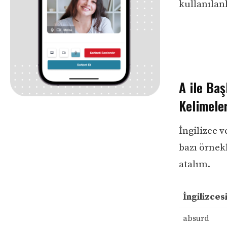
kullanılanl
A ile Baş
Kelimele
İngilizce 
bazı örnekl
atalım.
İngilizces
absurd