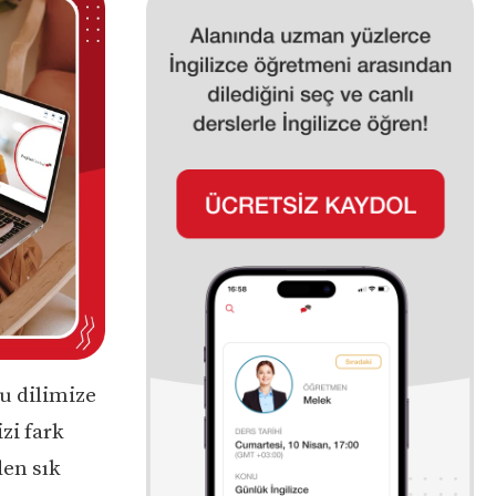
u dilimize
zi fark
den sık