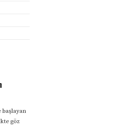
n
e başlayan
ikte göz