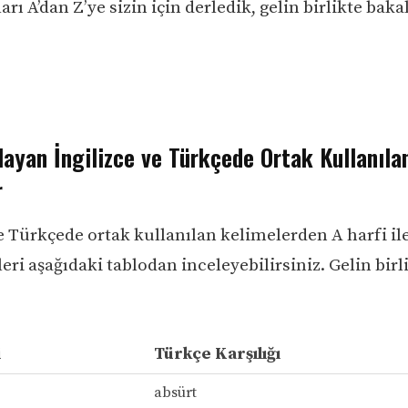
arı A’dan Z’ye sizin için derledik, gelin birlikte baka
layan İngilizce ve Türkçede Ortak Kullanıla
r
ve Türkçede ortak kullanılan kelimelerden A harfi il
eri aşağıdaki tablodan inceleyebilirsiniz. Gelin birl
i
Türkçe Karşılığı
absürt