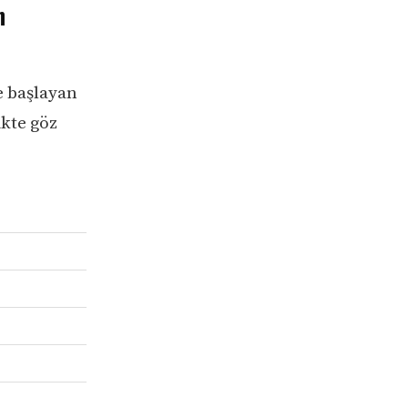
n
e başlayan
ikte göz