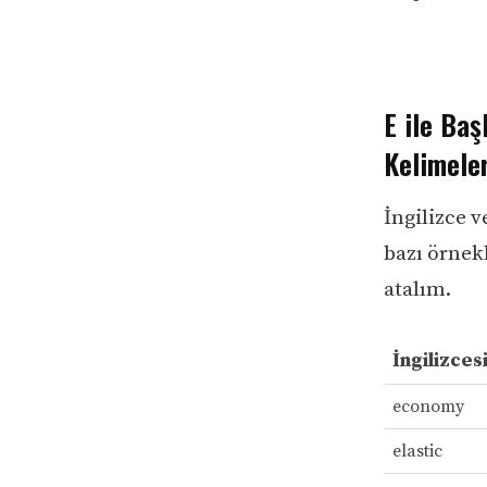
E ile Baş
Kelimele
İngilizce 
bazı örnekl
atalım.
İngilizces
economy
elastic