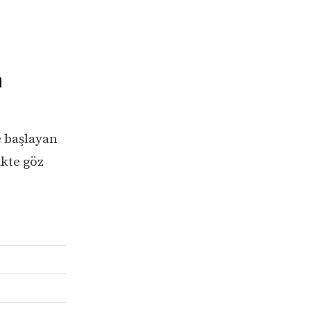
n
e başlayan
ikte göz