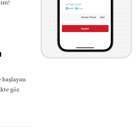
lım!
n
e başlayan
ikte göz