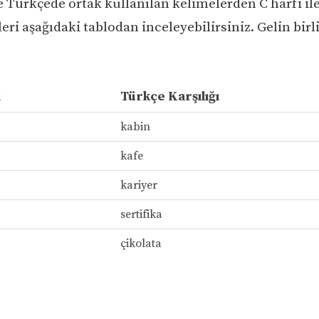
ve Türkçede ortak kullanılan kelimelerden C harfi il
eri aşağıdaki tablodan inceleyebilirsiniz. Gelin birl
i
Türkçe Karşılığı
kabin
kafe
kariyer
sertifika
çikolata