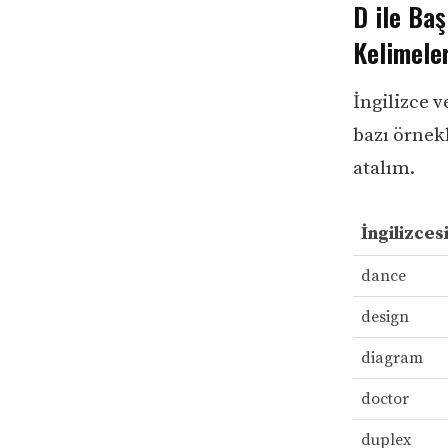
D ile Baş
Kelimele
İngilizce 
bazı örnekl
atalım.
İngilizces
dance
design
diagram
doctor
duplex