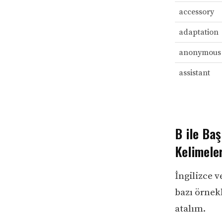
accessory
adaptation
anonymous
assistant
B ile Baş
Kelimele
İngilizce 
bazı örnekl
atalım.