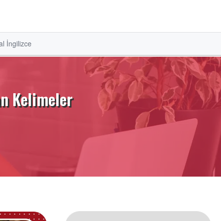
l İngilizce
an Kelimeler