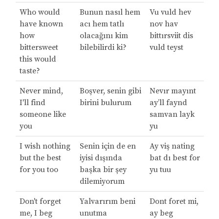
Who would
Bunun nasıl hem
Vu vuld hev
have known
acı hem tatlı
nov hav
how
olacağını kim
bittırsviit dis
bittersweet
bilebilirdi ki?
vuld teyst
this would
taste?
Never mind,
Boşver, senin gibi
Nevır mayınt
I'll find
birini bulurum
ay’ll faynd
someone like
samvan layk
you
yu
I wish nothing
Senin için de en
Ay viş nating
but the best
iyisi dışında
bat dı best for
for you too
başka bir şey
yu tuu
dilemiyorum
Don't forget
Yalvarırım beni
Dont foret mi,
me, I beg
unutma
ay beg