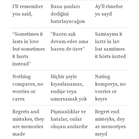
I'll remember
Bana şunları
Ay’ll rimebır
you said,
dediğini
yu sayd
hatırlayacağım
“Sometimes it
“Bazen aşk
Samtayms it
lasts in love
devam eder ama
laztz in lav
but sometimes
bazen de üzer”
bat samtimes
it hurts
it hörts inzted
instead”
Nothing
Hiçbir şeyle
Nating
compares, no
kıyaslanamaz,
komperys, no
worries or
endişe veya
vorries or
cares
umursamak yok
keyrs
Regrets and
Pişmanlıklar ve
Regret end
mistakes, they
hatalar, onlar
misteyks, dey
are memories
oluşan anılardır
ar memoriyes
made
meyd