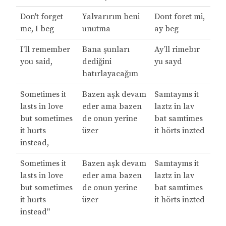
Don't forget
Yalvarırım beni
Dont foret mi,
me, I beg
unutma
ay beg
I'll remember
Bana şunları
Ay’ll rimebır
you said,
dediğini
yu sayd
hatırlayacağım
Sometimes it
Bazen aşk devam
Samtayms it
lasts in love
eder ama bazen
laztz in lav
but sometimes
de onun yerine
bat samtimes
it hurts
üzer
it hörts inzted
instead,
Sometimes it
Bazen aşk devam
Samtayms it
lasts in love
eder ama bazen
laztz in lav
but sometimes
de onun yerine
bat samtimes
it hurts
üzer
it hörts inzted
instead"