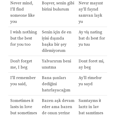
Never mind,
Boşver, senin gibi
Nevır mayınt
I'll find
birini bulurum
ay’ll faynd
someone like
samvan layk
you
yu
I wish nothing
Senin için de en
Ay viş nating
but the best
iyisi dışında
bat dı best for
for you too
başka bir şey
yu tuu
dilemiyorum
Don't forget
Yalvarırım beni
Dont foret mi,
me, I beg
unutma
ay beg
I'll remember
Bana şunları
Ay’ll rimebır
you said,
dediğini
yu sayd
hatırlayacağım
Sometimes it
Bazen aşk devam
Samtayms it
lasts in love
eder ama bazen
laztz in lav
but sometimes
de onun yerine
bat samtimes