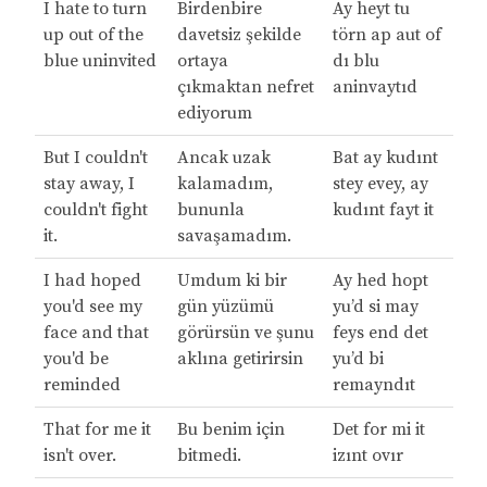
I hate to turn
Birdenbire
Ay heyt tu
up out of the
davetsiz şekilde
törn ap aut of
blue uninvited
ortaya
dı blu
çıkmaktan nefret
aninvaytıd
ediyorum
But I couldn't
Ancak uzak
Bat ay kudınt
stay away, I
kalamadım,
stey evey, ay
couldn't fight
bununla
kudınt fayt it
it.
savaşamadım.
I had hoped
Umdum ki bir
Ay hed hopt
you'd see my
gün yüzümü
yu’d si may
face and that
görürsün ve şunu
feys end det
you'd be
aklına getirirsin
yu’d bi
reminded
remayndıt
That for me it
Bu benim için
Det for mi it
isn't over.
bitmedi.
izınt ovır