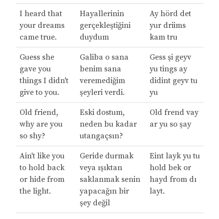
I heard that
Hayallerinin
Ay hörd det
your dreams
gerçekleştiğini
yur driims
came true.
duydum
kam tru
Guess she
Galiba o sana
Gess şi geyv
gave you
benim sana
yu tings ay
things I didn't
veremediğim
didint geyv tu
give to you.
şeyleri verdi.
yu
Old friend,
Eski dostum,
Old frend vay
why are you
neden bu kadar
ar yu so şay
so shy?
utangaçsın?
Ain't like you
Geride durmak
Eint layk yu tu
to hold back
veya ışıktan
hold bek or
or hide from
saklanmak senin
hayd from dı
the light.
yapacağın bir
layt.
şey değil