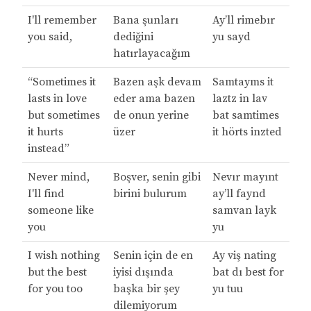
I'll remember
Bana şunları
Ay’ll rimebır
you said,
dediğini
yu sayd
hatırlayacağım
“Sometimes it
Bazen aşk devam
Samtayms it
lasts in love
eder ama bazen
laztz in lav
but sometimes
de onun yerine
bat samtimes
it hurts
üzer
it hörts inzted
instead”
Never mind,
Boşver, senin gibi
Nevır mayınt
I'll find
birini bulurum
ay’ll faynd
someone like
samvan layk
you
yu
I wish nothing
Senin için de en
Ay viş nating
but the best
iyisi dışında
bat dı best for
for you too
başka bir şey
yu tuu
dilemiyorum