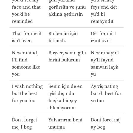
you'd see my
gün yüzümü
yu’d si may
face and that
görürsün ve şunu
feys end det
you'd be
aklına getirirsin
yu’d bi
reminded
remayndıt
That for me it
Bu benim için
Det for mi it
isn't over.
bitmedi.
izınt ovır
Never mind,
Boşver, senin gibi
Nevır mayınt
I'll find
birini bulurum
ay’ll faynd
someone like
samvan layk
you
yu
I wish nothing
Senin için de en
Ay viş nating
but the best
iyisi dışında
bat dı best for
for you too
başka bir şey
yu tuu
dilemiyorum
Don't forget
Yalvarırım beni
Dont foret mi,
me, I beg
unutma
ay beg