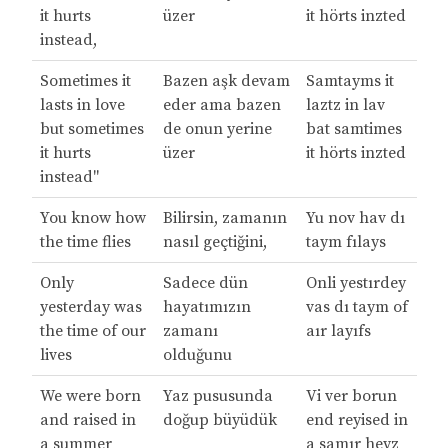
it hurts
üzer
it hörts inzted
instead,
Sometimes it
Bazen aşk devam
Samtayms it
lasts in love
eder ama bazen
laztz in lav
but sometimes
de onun yerine
bat samtimes
it hurts
üzer
it hörts inzted
instead"
You know how
Bilirsin, zamanın
Yu nov hav dı
the time flies
nasıl geçtiğini,
taym fılays
Only
Sadece dün
Onli yestırdey
yesterday was
hayatımızın
vas dı taym of
the time of our
zamanı
aır layıfs
lives
olduğunu
We were born
Yaz pususunda
Vi ver borun
and raised in
doğup büyüdük
end reyised in
a summer
a samır heyz