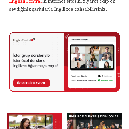
EnglishCentral
’ın internet sitesini ziyaret edip en
sevdiğiniz şarkılarla İngilizce çalışabilirsiniz.