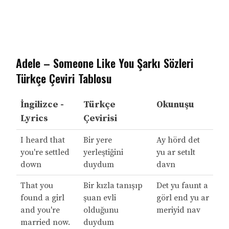
Adele – Someone Like You Şarkı Sözleri
Türkçe Çeviri Tablosu
İngilizce -
Türkçe
Okunuşu
Lyrics
Çevirisi
I heard that
Bir yere
Ay hörd det
you're settled
yerleştiğini
yu ar setılt
down
duydum
davn
That you
Bir kızla tanışıp
Det yu faunt a
found a girl
şuan evli
görl end yu ar
and you're
olduğunu
meriyid nav
married now.
duydum