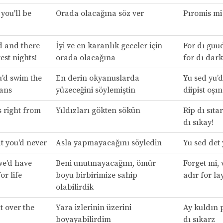
you'll be
Orada olacağına söz ver
Pıromis mi 
d and there
İyi ve en karanlık geceler için
For dı guu
est nights!
orada olacağına
for dı dark
u'd swim the
En derin okyanuslarda
Yu sed yu’d
eans
yüzeceğini söylemiştin
diipist oşın
s right from
Yıldızları gökten sökün
Rip dı sıta
dı sıkay!
t you'd never
Asla yapmayacağını söyledin
Yu sed det 
we'd have
Beni unutmayacağını, ömür
Forget mi, v
or life
boyu birbirimize sahip
adır for la
olabilirdik
t over the
Yara izlerinin üzerini
Ay kuldın p
boyayabilirdim
dı sıkarz