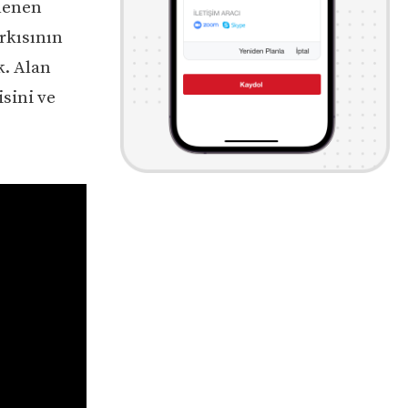
zlenen
rkısının
k. Alan
isini ve