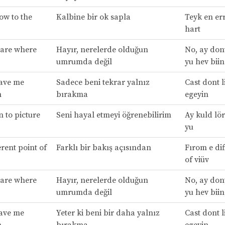
ow to the
Kalbine bir ok sapla
Teyk en err
hart
 care where
Hayır, nerelerde olduğun
No, ay dont
umrumda değil
yu hev biin
eave me
Sadece beni tekrar yalnız
Cast dont li
n
bırakma
egeyin
n to picture
Seni hayal etmeyi öğrenebilirim
Ay kuld lör
yu
rent point of
Farklı bir bakış açısından
Fırom e dif
of viüv
 care where
Hayır, nerelerde olduğun
No, ay dont
umrumda değil
yu hev biin
eave me
Yeter ki beni bir daha yalnız
Cast dont li
n
bırakma
egeyin