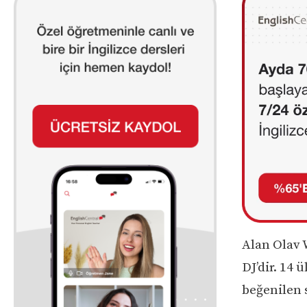
Alan Olav 
DJ’dir. 14 
beğenilen s