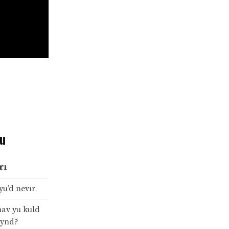
su
rı
yu’d nevır
hav yu kuld
aynd?