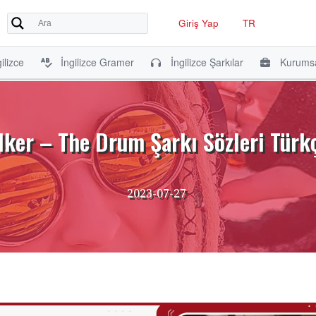
Giriş Yap
TR
ilizce
İngilizce Gramer
İngilizce Şarkılar
Kurumsa
lker – The Drum Şarkı Sözleri Türkç
2023-07-27