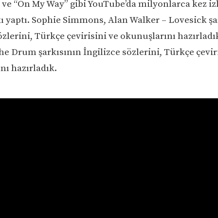
 ve “On My Way” gibi YouTube’da milyonlarca kez i
kı yaptı. Sophie Simmons, Alan Walker – Lovesick şa
özlerini, Türkçe çevirisini ve okunuşlarını hazırladı
e Drum şarkısının İngilizce sözlerini, Türkçe çevir
nı hazırladık.