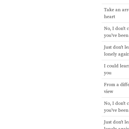
Take an arr
heart
No, I don't
you've been
Just don't l
lonely agai
I could lear
you
From a diffe
view
No, I don't
you've been
Just don't l
lonely agai