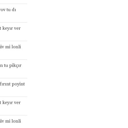
ov tu dı
 keyır ver
iv mi lonli
n tu pikçır
fırınt poyint
 keyır ver
iv mi lonli