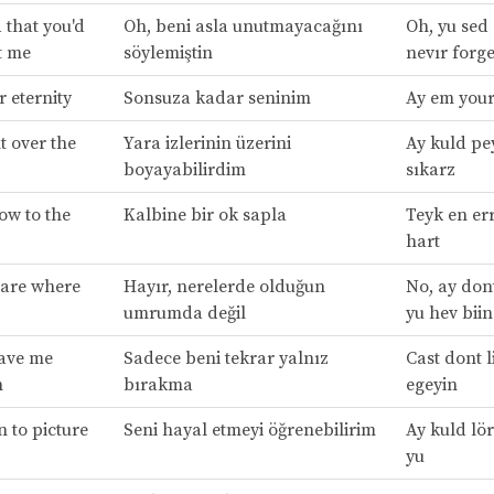
 that you'd
Oh, beni asla unutmayacağını
Oh, yu sed 
t me
söylemiştin
nevır forge
r eternity
Sonsuza kadar seninim
Ay em yours
t over the
Yara izlerinin üzerini
Ay kuld pey
boyayabilirdim
sıkarz
ow to the
Kalbine bir ok sapla
Teyk en err
hart
 care where
Hayır, nerelerde olduğun
No, ay dont
umrumda değil
yu hev biin
eave me
Sadece beni tekrar yalnız
Cast dont li
n
bırakma
egeyin
n to picture
Seni hayal etmeyi öğrenebilirim
Ay kuld lör
yu