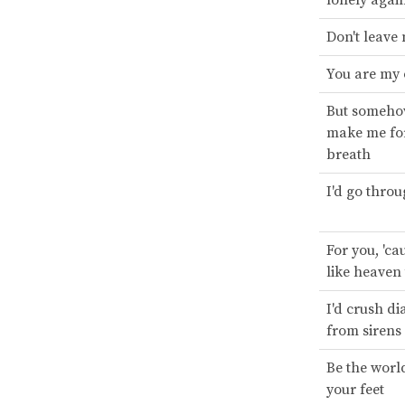
Don't leave
You are my
But somehow
make me for
breath
I'd go throu
For you, 'cau
like heaven
I'd crush d
from sirens
Be the worl
your feet