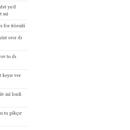
det yu’d
t mi
 for itörniti
int ovır dı
ov tu dı
 keyır ver
iv mi lonli
n tu pikçır