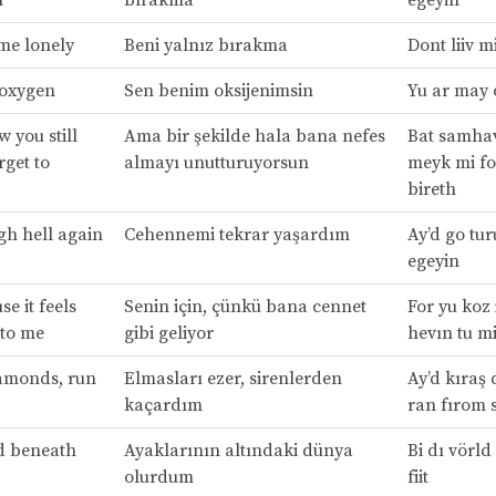
 me lonely
Beni yalnız bırakma
Dont liiv mi
 oxygen
Sen benim oksijenimsin
Yu ar may 
 you still
Ama bir şekilde hala bana nefes
Bat samhav 
get to
almayı unutturuyorsun
meyk mi fo
bireth
gh hell again
Cehennemi tekrar yaşardım
Ay’d go tur
egeyin
se it feels
Senin için, çünkü bana cennet
For yu koz i
 to me
gibi geliyor
hevın tu m
iamonds, run
Elmasları ezer, sirenlerden
Ay’d kıraş
kaçardım
ran fırom 
d beneath
Ayaklarının altındaki dünya
Bi dı vörld 
olurdum
fiit