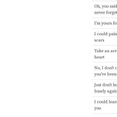
Oh, you said
never forge
I'm yours fo
I could pain
scars
Take an arr
heart
No, I don't
you've been
Just don't l
lonely agai
I could lear
you