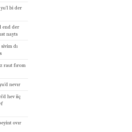
yu’l bi der
d end der
ıst nayts
 sivim dı
s
rz raut fırom
yu’d nevır
i’d hev iiç
yf
eyint ovır