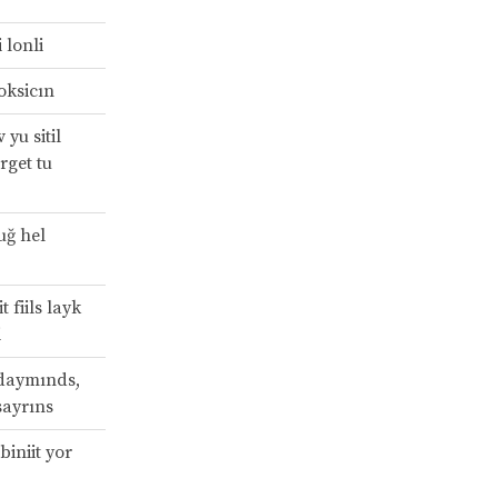
 lonli
oksicın
yu sitil
rget tu
uğ hel
t fiils layk
i
 daymınds,
sayrıns
biniit yor