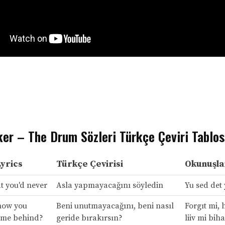
ker – The Drum Sözleri Türkçe Çeviri Tablo
Lyrics
Türkçe Çevirisi
Okunuşla
t you'd never
Asla yapmayacağını söyledin
Yu sed det 
how you
Beni unutmayacağını, beni nasıl
Forgıt mi, 
 me behind?
geride bırakırsın?
liiv mi bih