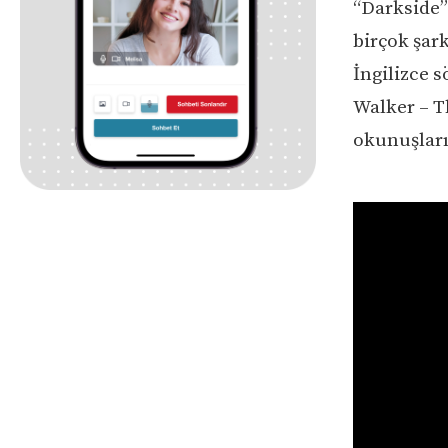
“Darkside”
birçok şar
İngilizce s
Walker – Th
okunuşları