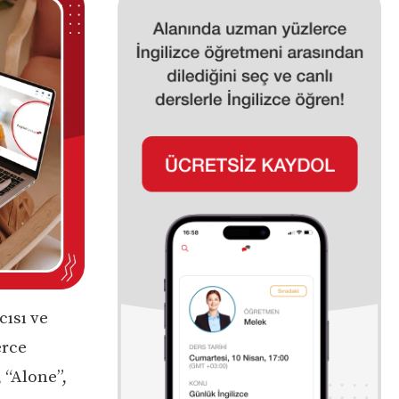
cısı ve
erce
, “Alone”,