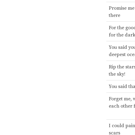
Promise me 
there
For the goo
for the dark
You said yo
deepest oc
Rip the star
the sky!
You said tha
Forget me, 
each other f
I could pain
scars