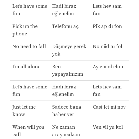
Let’s have some
Hadi biraz
Lets hev sam
fun
eğlenelim
fan
Pick up the
Telefonu aç
Pik ap dı fon
phone
No need to fall
Düşmeye gerek
No niid tu fol
yok
I’m all alone
Ben
Ay em ol elon
yapayalnızım
Let’s have some
Hadi biraz
Lets hev sam
fun
eğlenelim
fan
Just let me
Sadece bana
Cast let mi nov
know
haber ver
When will you
Ne zaman
Ven vil yu kol
call
arayacaksın