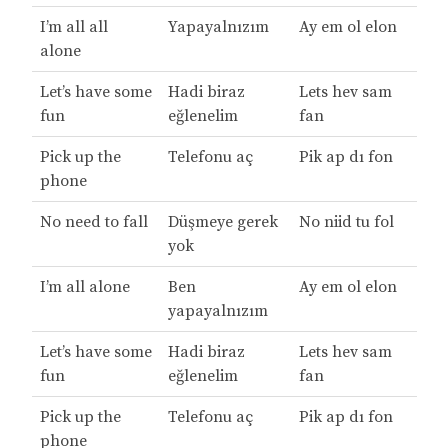
I’m all all
Yapayalnızım
Ay em ol elon
alone
Let’s have some
Hadi biraz
Lets hev sam
fun
eğlenelim
fan
Pick up the
Telefonu aç
Pik ap dı fon
phone
No need to fall
Düşmeye gerek
No niid tu fol
yok
I’m all alone
Ben
Ay em ol elon
yapayalnızım
Let’s have some
Hadi biraz
Lets hev sam
fun
eğlenelim
fan
Pick up the
Telefonu aç
Pik ap dı fon
phone