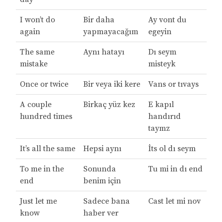
I won’t do
Bir daha
Ay vont du
again
yapmayacağım
egeyin
The same
Aynı hatayı
Dı seym
mistake
misteyk
Once or twice
Bir veya iki kere
Vans or tıvays
A couple
Birkaç yüz kez
E kapıl
hundred times
handırıd
taymz
It’s all the same
Hepsi aynı
İts ol dı seym
To me in the
Sonunda
Tu mi in dı end
end
benim için
Just let me
Sadece bana
Cast let mi nov
know
haber ver