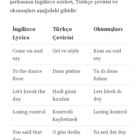
şarkısının İngilizce sözleri, Türkçe çevirisi ve
okunuşları aşağıdaki gibidir:
İngilizce
Türkçe
Okunuşları
Lyrics
Çevirisi
Come on and
Gel ve söyle
Kam on end
say
sey
To the dance
Dans pistine
Tu dı dens
floor
fuluur
Let’s break the
Hadi günü
Lets birek dı
day
kıralım
dey
Losing control
Kontrolü
Luzing kontrol
kaybetmek
You said that
O gün dedin
Yu sed det dey
day