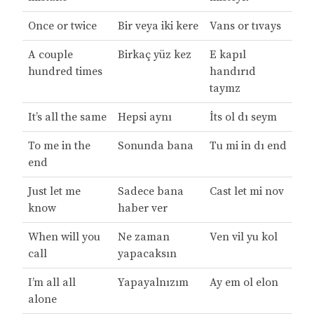
Once or twice
Bir veya iki kere
Vans or tıvays
A couple
Birkaç yüz kez
E kapıl
hundred times
handırıd
taymz
It’s all the same
Hepsi aynı
İts ol dı seym
To me in the
Sonunda bana
Tu mi in dı end
end
Just let me
Sadece bana
Cast let mi nov
know
haber ver
When will you
Ne zaman
Ven vil yu kol
call
yapacaksın
I’m all all
Yapayalnızım
Ay em ol elon
alone