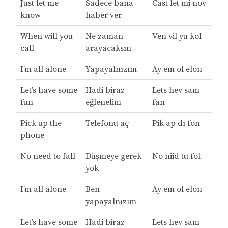
Just let me
Sadece bana
Cast let mi nov
know
haber ver
When will you
Ne zaman
Ven vil yu kol
call
arayacaksın
I’m all alone
Yapayalnızım
Ay em ol elon
Let’s have some
Hadi biraz
Lets hev sam
fun
eğlenelim
fan
Pick up the
Telefonu aç
Pik ap dı fon
phone
No need to fall
Düşmeye gerek
No niid tu fol
yok
I’m all alone
Ben
Ay em ol elon
yapayalnızım
Let’s have some
Hadi biraz
Lets hev sam