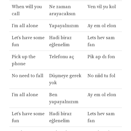
When will you
Ne zaman
Ven vil yu kol
call
arayacaksın
I’m all alone
Yapayalnızım
Ay em ol elon
Let’s have some
Hadi biraz
Lets hev sam
fun
eğlenelim
fan
Pick up the
Telefonu aç
Pik ap dı fon
phone
No need to fall
Düşmeye gerek
No niid tu fol
yok
I’m all alone
Ben
Ay em ol elon
yapayalnızım
Let’s have some
Hadi biraz
Lets hev sam
fun
eğlenelim
fan