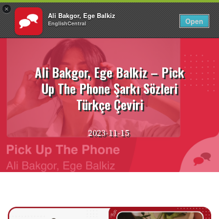
×
Ali Bakgor, Ege Balkiz
TR
Giriş Yap
Open
EnglishCentral
İçeriğe
atla
Ali Bakgor, Ege Balkiz – Pick
Up The Phone Şarkı Sözleri
Türkçe Çeviri
2023-11-15