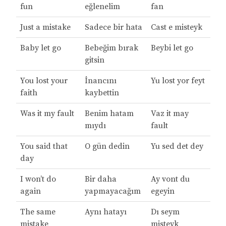
fun
eğlenelim
fan
Just a mistake
Sadece bir hata
Cast e misteyk
Baby let go
Bebeğim bırak
Beybi let go
gitsin
You lost your
İnancını
Yu lost yor feyt
faith
kaybettin
Was it my fault
Benim hatam
Vaz it may
mıydı
fault
You said that
O gün dedin
Yu sed det dey
day
I won’t do
Bir daha
Ay vont du
again
yapmayacağım
egeyin
The same
Aynı hatayı
Dı seym
mistake
misteyk