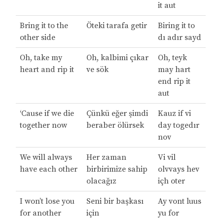
it aut
Bring it to the
Öteki tarafa getir
Biring it to
other side
dı adır sayd
Oh, take my
Oh, kalbimi çıkar
Oh, teyk
heart and rip it
ve sök
may hart
end rip it
aut
‘Cause if we die
Çünkü eğer şimdi
Kauz if vi
together now
beraber ölürsek
day togedır
nov
We will always
Her zaman
Vi vil
have each other
birbirimize sahip
olvvays hev
olacağız
içh oter
I won’t lose you
Seni bir başkası
Ay vont luus
for another
için
yu for