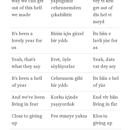
way we can get
yaptığımız
vey vi ken
out of this hell
cehennemden
get aut of
we made
çıkabiliriz
dis hel vi
meyd
It’s been a
Bizim için güzel
İts biin e
lovely year for
bir yıldı
lavli yiır for
us
as
Yeah, that’s
Evet, öyle
Yeah, dats
what they say
söylüyorlar
vat dey sey
It’s been a hell
Cehennem gibi
İts biin e hel
of year
bir yıldı
of yiır
And we’ve been
Korku içinde
End viv biin
living in fear
yaşıyorduk
living in fiır
Close to giving
Pes etmeye yakın
Klos tu
up
giving ap