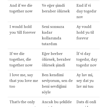
And if we die
Ve eğer şimdi
End if vi
together now
beraber ölürsek
day togedır
nov
I would hold
Seni sonsuza
Ay vould
you ‘till forever
kadar
hold yu til
kollarımda
forevır
tutardım
If we die
Eğer berber
İf vi day
together, die
ölürsek, beraber
togedır, day
together now
ölürsek şimdi
togedır nov
I love me, say
Ben kendimi
Ay lav mi,
that you love me
seviyorum, sen de
sey dat yu
too
beni sevdiğimi
lav mi tuu
söyle
That’s the only
Ancak bu şekilde
Dats di onli