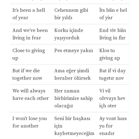
It’s been a hell
Cehennem gibi
İts biin e hel
of year
bir yıldı
of yiır
And we’ve been
Korku içinde
End viv biin
living in fear
yaşıyorduk
living in fiır
Close to giving
Pes etmeye yakın
Klos tu
up
giving ap
But if we die
Ama eğer şimdi
Bat if vi day
together now
beraber ölürsek
tugetır nov
We will always
Her zaman
Vi vil
have each other
birbirimize sahip
olvvays hev
olacağız
içh oter
I won’t lose you
Seni bir başkası
Ay vont luus
for another
için
yu for
kaybetmeyeceğim
enadır