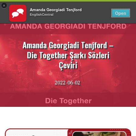
×
Amanda Georgiadi Tenjford
TR
Giriş Yap
Open
EnglishCentral
İçeriğe
atla
Amanda Georgiadi Tenjford –
Die Together Şarkı Sözleri
Çeviri
2022-06-02