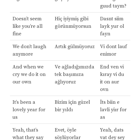
guud taym?
Doesn’t seem
Hiç iyiymiş gibi
Dasnt siim
like you’re all
görünmüyorsun
layk yur ol
fine
fayn
We don’t laugh
Artık gülmüyoruz
Vi dont lauf
anymore
enimor
And when we
Ve ağladığımızda
End ven vi
cry we do it on
tek başımıza
kıray vi du
our own
ağlıyoruz
it on aur
ovn
It’s been a
Bizim için güzel
İts biin e
lovely year for
bir yıldı
lavli yiır for
us
as
Yeah, that’s
Evet, öyle
Yeah, dats
what they say
söylüyorlar
vat dey sey