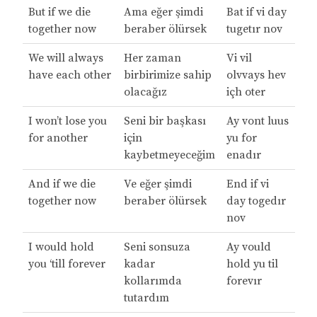
But if we die
Ama eğer şimdi
Bat if vi day
together now
beraber ölürsek
tugetır nov
We will always
Her zaman
Vi vil
have each other
birbirimize sahip
olvvays hev
olacağız
içh oter
I won’t lose you
Seni bir başkası
Ay vont luus
for another
için
yu for
kaybetmeyeceğim
enadır
And if we die
Ve eğer şimdi
End if vi
together now
beraber ölürsek
day togedır
nov
I would hold
Seni sonsuza
Ay vould
you ‘till forever
kadar
hold yu til
kollarımda
forevır
tutardım