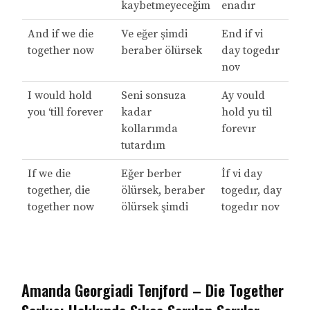
kaybetmeyeceğim
enadır
And if we die
Ve eğer şimdi
End if vi
together now
beraber ölürsek
day togedır
nov
I would hold
Seni sonsuza
Ay vould
you ‘till forever
kadar
hold yu til
kollarımda
forevır
tutardım
If we die
Eğer berber
İf vi day
together, die
ölürsek, beraber
togedır, day
together now
ölürsek şimdi
togedır nov
Amanda Georgiadi Tenjford – Die Together