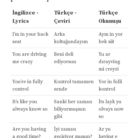
İngilizce -
Türkçe -
Türkçe
Lyrics
Çeviri
Okunuşu
I’m in your back
Arka
Aym in yor
seat
koltuğundayım
bek siit
You are driving
Beni deli
Yu ar
me crazy
ediyorsun
dırayving
mi creyzi
You’re in fully
Kontrol tamamen
Yor in fulli
control
sende
kontrol
It’s like you
Sanki her zaman
İts layk yu
always know so
biliyormuşsun
olvays now
gibi
so
Are you having
İyi zaman
Ar yu
a good time?
geçiriyor musun?
heving e