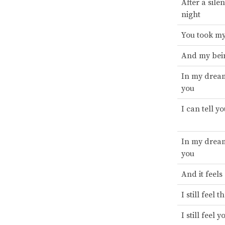
After a sile
night
You took my
And my bei
In my dream
you
I can tell y
In my dream
you
And it feels
I still feel 
I still feel 