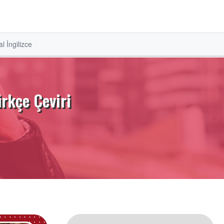
l İngilizce
rkçe Çeviri