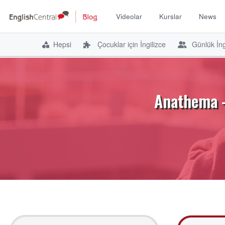
Videolar
Kurslar
News
Hepsi
Çocuklar için İngilizce
Günlük İng
İçeriğe
atla
Anathema –