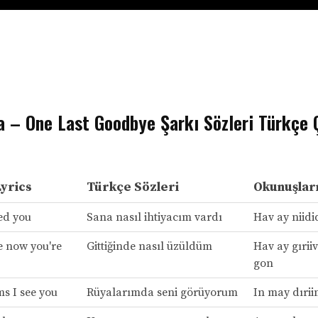
 – One Last Goodbye Şarkı Sözleri Türkçe Ç
Lyrics
Türkçe Sözleri
Okunuşlar
ed you
Sana nasıl ihtiyacım vardı
Hav ay niidi
e now you're
Gittiğinde nasıl üzüldüm
Hav ay gırii
gon
s I see you
Rüyalarımda seni görüyorum
In may dıriim