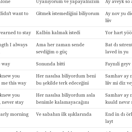
alone
Uyanıyorum ve yapayalnızım
Ay aveyk so 
didn't want to
Gitmek istemediğini biliyorum
Ay nov yu di
liiv
yearned to stay
Kalbin kalmak istedi
Yor hart yöör
ngth I always
Ama her zaman sende
Bat dı sıtren
u
sevdiğim o güç
laved in yu
e way
Sonunda bitti
Faynıli geyv
knew you
Her nasılsa biliyordum beni
Samhav ay n
 me this way
bu şekilde terk edeceğini
liiv mi diz ve
knew you
Her nasılsa biliyordum asla
Samhav ay n
, never stay
benimle kalamayacağını
kuuld nevır 
early morning
Ve sabahın ilk ışıklarında
End in dı ör
layt