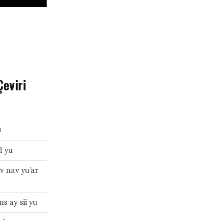
eviri
ı
d yu
vv nav yu’ar
s ay sii yu