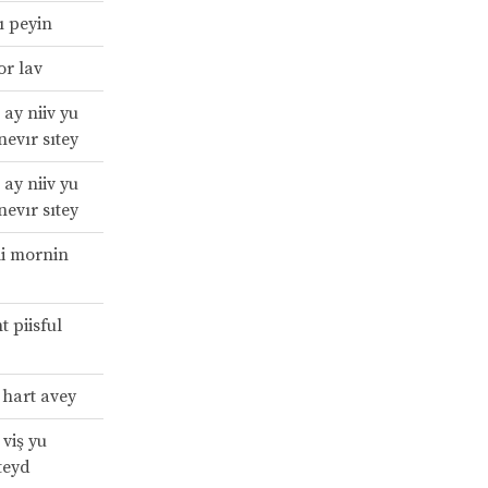
dı peyin
yor lav
ay niiv yu
nevır sıtey
ay niiv yu
nevır sıtey
li mornin
t piisful
 hart avey
 viş yu
teyd