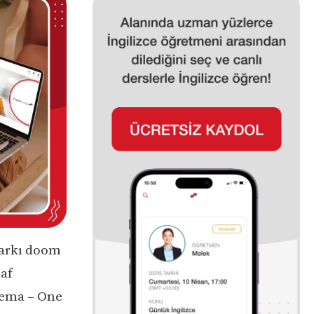
Şarkı doom
af
hema – One