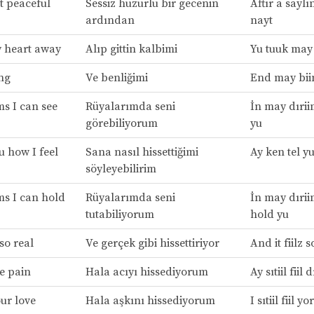
nt peaceful
Sessiz huzurlu bir gecenin
Aftır a saylın
ardından
nayt
 heart away
Alıp gittin kalbimi
Yu tuuk may
ng
Ve benliğimi
End may bii
s I can see
Rüyalarımda seni
İn may dırii
görebiliyorum
yu
ou how I feel
Sana nasıl hissettiğimi
Ay ken tel yu
söyleyebilirim
s I can hold
Rüyalarımda seni
İn may dırii
tutabiliyorum
hold yu
 so real
Ve gerçek gibi hissettiriyor
And it fiilz so
the pain
Hala acıyı hissediyorum
Ay sıtiil fiil 
your love
Hala aşkını hissediyorum
I sıtiil fiil yo