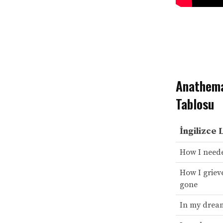
Anathema
Tablosu
İngilizce 
How I need
How I griev
gone
In my dream