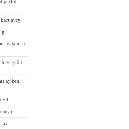
t piisful
 hart avey
ng
ms ay ken sii
 hav ay fiil
ms ay ken
 riil
dı peyin
r lav