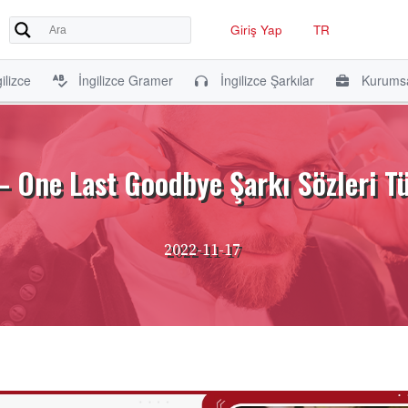
Giriş Yap
TR
ilizce
İngilizce Gramer
İngilizce Şarkılar
Kurumsa
 One Last Goodbye Şarkı Sözleri Tü
2022-11-17