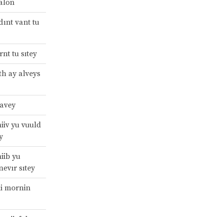
alon
dınt vant tu
nt tu sıtey
th ay alveys
 avey
iiv yu vuuld
y
iib yu
nevır sıtey
li mornin