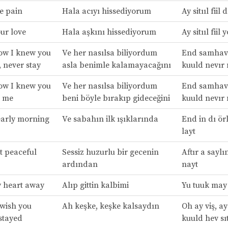
the pain
Hala acıyı hissediyorum
Ay sitııl fiil 
your love
Hala aşkını hissediyorum
Ay sitııl fiil 
w I knew you
Ve her nasılsa biliyordum
End samhav 
, never stay
asla benimle kalamayacağını
kuuld nevır 
w I knew you
Ve her nasılsa biliyordum
End samhav 
e me
beni böyle bırakıp gideceğini
kuuld nevır 
early morning
Ve sabahın ilk ışıklarında
End in dı ör
layt
nt peaceful
Sessiz huzurlu bir gecenin
Aftır a saylın
ardından
nayt
 heart away
Alıp gittin kalbimi
Yu tuuk may
 wish you
Ah keşke, keşke kalsaydın
Oh ay viş, ay
stayed
kuuld hev sı