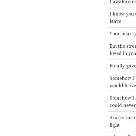
I awake so 
I know you 
leave
Your heart 
But the stre
loved in yo
Finally gav
Somehow I 
would leave
Somehow I 
could never
And in the 
light