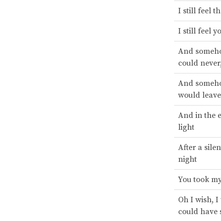
I still feel 
I still feel 
And someho
could never
And someho
would leav
And in the 
light
After a sile
night
You took my
Oh I wish, I
could have 