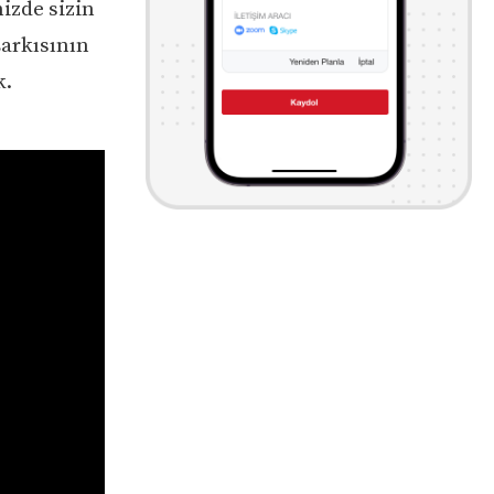
izde sizin
şarkısının
k.