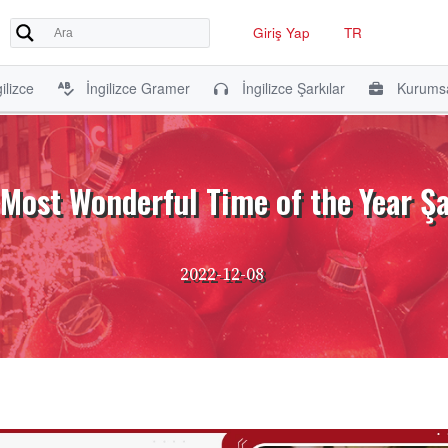
Giriş Yap
TR
ilizce
İngilizce Gramer
İngilizce Şarkılar
Kurumsa
 Most Wonderful Time of the Year Şa
2022-12-08