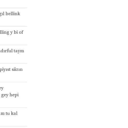
gıl bellink
ling y bi of
ndırful taym
iyıst siizın
ey
d gey hepi
am tu kal