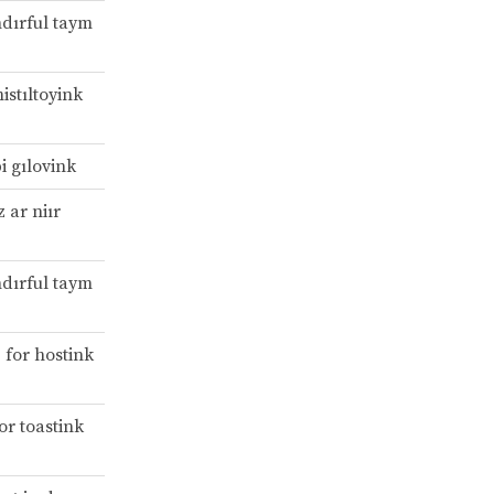
ndırful taym
istıltoyink
i gılovink
 ar niır
ndırful taym
z for hostink
or toastink