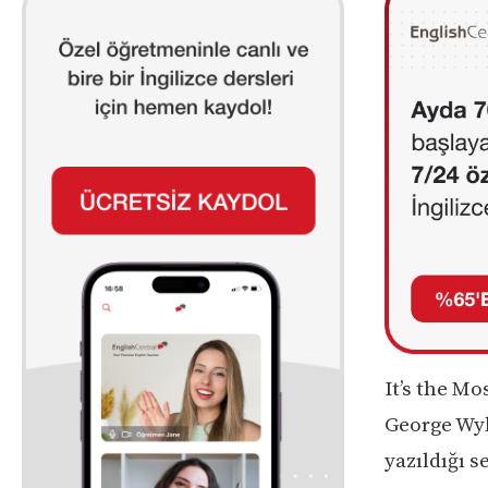
It’s the M
George Wyle
yazıldığı s