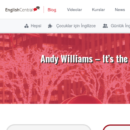
Videolar
Kurslar
News
Hepsi
Çocuklar için İngilizce
Günlük İng
İçeriğe
atla
Andy Williams – It’s the