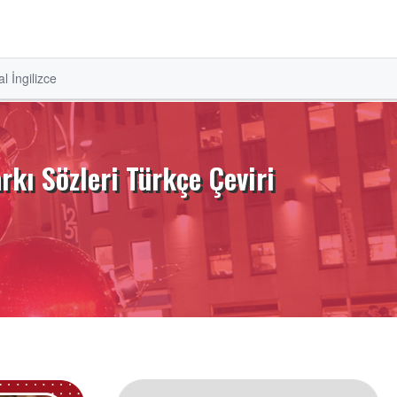
l İngilizce
rkı Sözleri Türkçe Çeviri