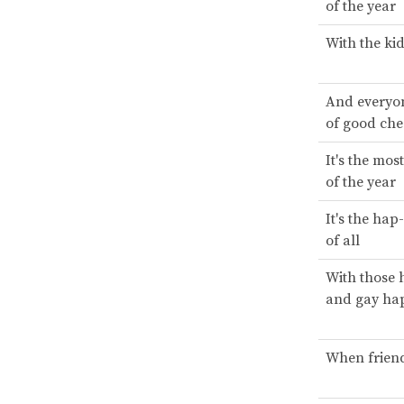
of the year
With the kid
And everyon
of good che
It's the mos
of the year
It's the ha
of all
With those 
and gay ha
When friend