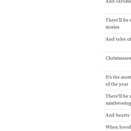
And carolin
There'll be 
stories
And tales of
Christmases
It's the mos
of the year
There'll be
mistletoein
And hearts 
When loved