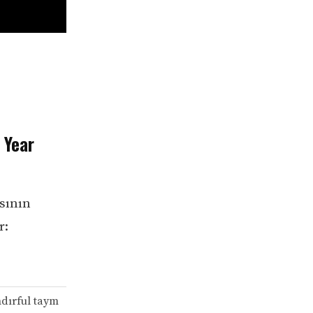
 Year
sının
r:
ndırful taym