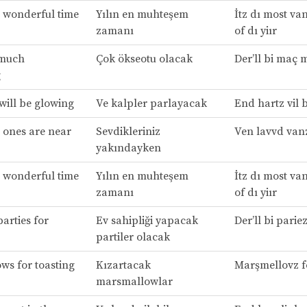
t wonderful time
Yılın en muhteşem
İtz dı most va
zamanı
of dı yiır
 much
Çok ökseotu olacak
Der’ll bi maç m
g
will be glowing
Ve kalpler parlayacak
End hartz vil b
 ones are near
Sevdikleriniz
Ven lavvd vanz
yakındayken
t wonderful time
Yılın en muhteşem
İtz dı most va
zamanı
of dı yiır
parties for
Ev sahipliği yapacak
Der’ll bi parie
partiler olacak
s for toasting
Kızartacak
Marşmellovz f
marsmallowlar