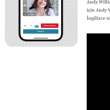
Andy Willi
için Andy 
İngilizce s