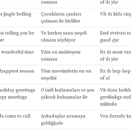
zamanı
of dı yiır
s jingle belling
Çocukların çanları
Vİt dı kidz cin
çalması ile birlikte
e telling you be
Ve herkes sana neşeli
End evrivan tel
er
olmanı söylüyor
guud çiır
t wonderful time
Yılın en muhteşem
İtz dı most va
zamanı
of dı yiır
p-happiest season
Tüm mevsimlerin en-en
İtz dı hep-hepp
neşelisi
of al
holiday greetings
O tatil kutlamaları ve şen
Vit dooz holid
ppy meetings
şakrak buluşmalar ile
gırıtiinkgs en
miitinks
s come to call
Arkadaşlar aramaya
Ven fırendz k
geldiğinde