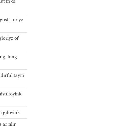
ut in dı
 gost storiyz
gloriyz of
ong, long
ndırful taym
istıltoyink
i gılovink
 ar niır