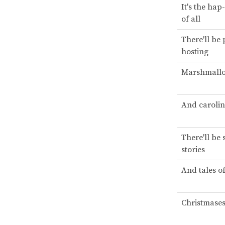
It's the ha
of all
There'll be 
hosting
Marshmallow
And carolin
There'll be 
stories
And tales of
Christmases