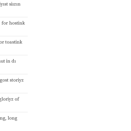
yıst siızın
z for hostink
or toastink
ut in dı
 gost storiyz
gloriyz of
ong, long