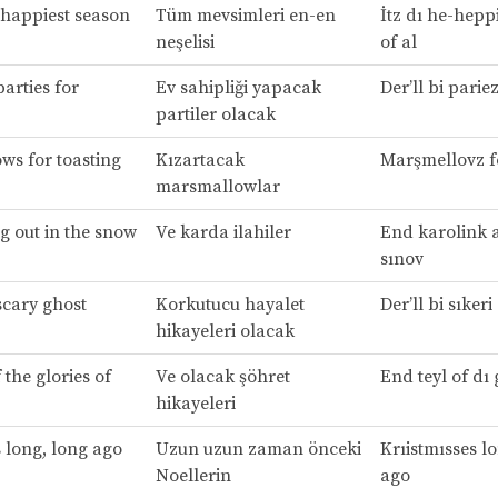
p-happiest season
Tüm mevsimleri en-en
İtz dı he-heppi
neşelisi
of al
parties for
Ev sahipliği yapacak
Der’ll bi parie
partiler olacak
s for toasting
Kızartacak
Marşmellovz f
marsmallowlar
g out in the snow
Ve karda ilahiler
End karolink a
sınov
scary ghost
Korkutucu hayalet
Der’ll bi sıkeri
hikayeleri olacak
 the glories of
Ve olacak şöhret
End teyl of dı 
hikayeleri
 long, long ago
Uzun uzun zaman önceki
Krıistmısses l
Noellerin
ago