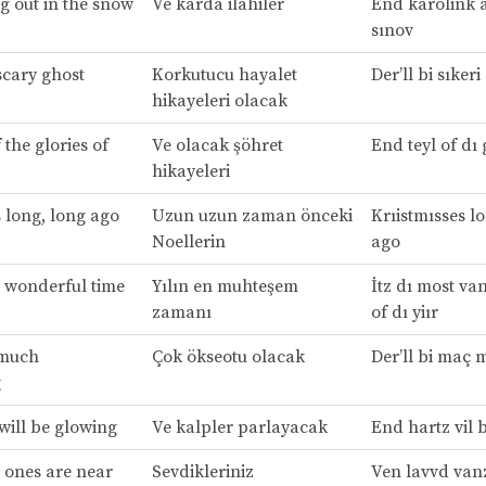
g out in the snow
Ve karda ilahiler
End karolink a
sınov
scary ghost
Korkutucu hayalet
Der’ll bi sıkeri
hikayeleri olacak
 the glories of
Ve olacak şöhret
End teyl of dı 
hikayeleri
 long, long ago
Uzun uzun zaman önceki
Krıistmısses l
Noellerin
ago
t wonderful time
Yılın en muhteşem
İtz dı most va
zamanı
of dı yiır
 much
Çok ökseotu olacak
Der’ll bi maç m
g
will be glowing
Ve kalpler parlayacak
End hartz vil b
 ones are near
Sevdikleriniz
Ven lavvd vanz