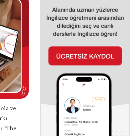
Pola ve
rkı
kı “The