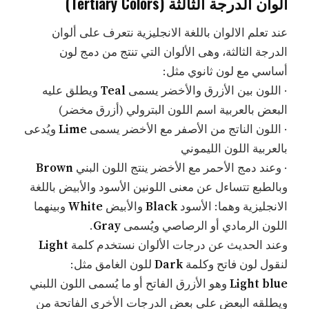
ألوان الدرجة الثالثة (Tertiary Colors)
عند تعلم الالوان باللغة الانجليزية نتعرف على ألوان
الدرجة الثالثة، وهى الألوان التي تنتج من دمج لون
أساسي مع لون ثانوي مثل:
· اللون بين الأزرق والأخضر يسمى
Teal
ويطلق عليه
البعض بالعربية اسم اللون البترولي (أزرق مخضر)
· اللون الناتج من الأصفر مع الأخضر يسمى
Lime
ويُدعى
بالعربية اللون الليموني
· وعند دمج الأحمر مع الأخضر ينتج اللون البني
Brown
وبالطبع تتساءل عن معنى اللونين الأسود والأبيض باللغة
الانجليزية وهما: الأسود
Black
والأبيض
White
وبينهما
اللون الرمادي أو الرصاصي ويُسمى
Gray
.
وعند الحديث عن درجات الألوان نستخدم كلمة
Light
لنقول لون فاتح وكلمة
Dark
للون الغامق مثل:
Light blue
وهو الأزرق الفاتح أو ما يُسمى اللون اللبني
ويطلقه البعض على بعض الدرجات الأخرى الفاتحة من