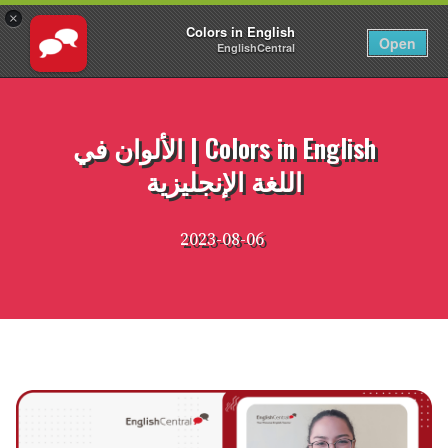
×
Colors in English
AR
تسجيل الدخول
Open
EnglishCentral
نتقل
لى
لمحتوى
Colors in English | الألوان في
اللغة الإنجليزية
2023-08-06