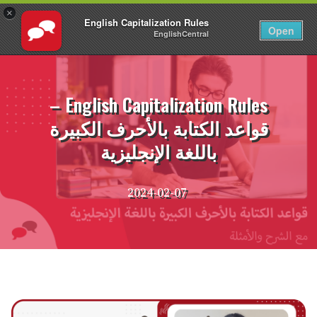
×
English Capitalization Rules
AR
تسجيل الدخول
Open
EnglishCentral
نتقل
لى
لمحتوى
English Capitalization Rules –
قواعد الكتابة بالأحرف الكبيرة
باللغة الإنجليزية
2024-02-07