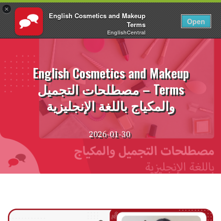
×
English Cosmetics and Makeup
AR
تسجيل الدخول
Open
Terms
EnglishCentral
نتقل
لى
لمحتوى
English Cosmetics and Makeup
Terms – مصطلحات التجميل
والمكياج باللغة الإنجليزية
2026-01-30