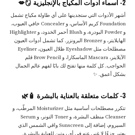
2- أسماء أدوات المكياج بالإنجليزية 🪞💋
أشهر الأدوات التي ستجدينها على أي طاولة مكياج تشمل
Foundation كريم الأساس، و Concealer خافي العيوب،
و Powder البودرة، و Blush أحمر الخدود، و Highlighter
الهايلايتر، و Bronzer البرونزر. كما تشمل أدوات العيون
مصطلحات مثل Eyeshadow ظلال العيون، Eyeliner
الآيلاينر، Mascara الماسكارا، و Brow Pencil قلم
الحواجب. كل كلمة منها تفتح لك بابًا لفهم عالم الجمال
بشكل أعمق. ✨
3- كلمات متعلقة بالعناية بالبشرة 🧴🌿
تتكرر مصطلحات أساسية مثل Moisturizer المرطّب، و
Cleanser منظف البشرة، و Toner التونر، و Serum
السيروم، إضافة إلى Sunscreen واقي الشمس الذي
يعتبر جزءًا لا غنى عنه في أي روتين للعناية بالبشرة.