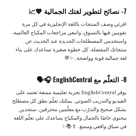
7- نصائح لتطوير لغتك الجمالية 💖📈
اقرئي وصف المنتجات باللغة الإنجليزية في كل مرة
تقومين فيها بالتسوق، واتبعي مراجعات المكياج العالمية،
واستخدمي المصطلحات الجديدة عند الحديث عن
منتجاتك المفضلة. كل خطوة صغيرة تساعدك على بناء
لغة جمالية قوية وواضحة. ✨💬
8- التعلّم مع EnglishCentral 🎧🗣️
يوفر EnglishCentral تجربة تعليمية ممتعة تعتمد على
الفيديو والتدريب الصوتي. يمكنك تعلّم نطق كل مصطلح
بشكل صحيح والتدرّب مع معلّمين محترفين. ستجدين
محتوى خاصًا بالجمال والمكياج يساعدك على تعلّم اللغة
في سياق واقعي وممتع. 💄📚✨