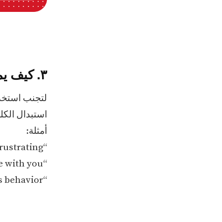
٣. كيف يمكننا تجنب استخدام الكلمات المسيئة؟
لتجنب استخدا
استبدال الكلم
أمثلة:
“That’s really frustrating!” | بدلاً من: “That’s so f***ing annoying!”
“I disagree with you.” | بدلاً من: “You’re such a b****!”
“I don’t like his behavior.” | بدلاً من: “He’s a complete a**hole.”