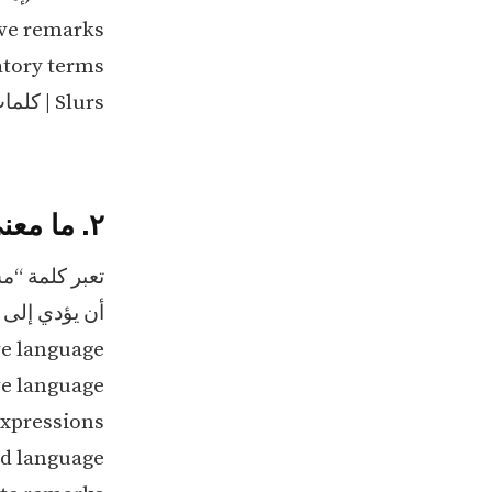
Offensive remarks | 
Derogatory terms (مصط
Slurs | كلمات مسيئة
٢. ما معنى كلمة مسيئة بالإنجليزي؟
تعبر كلمة “م
أن يؤدي إلى 
Offensive language
Abusive language |
Vulgar expressions (
Lewd language | لغة