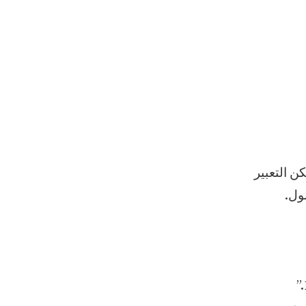
ن التعبير
ول.