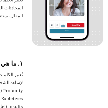
تُعتبر الكلما
المحادثات ال
المقال، سنتن
١. ما هي الكلمات المسيئة باللغة الإنجليزية؟
تُعتبر الكلما
لإساءة الشخص
Profanity (فظاظة):
Expletives | الفاظ بذيئة
Insults (إهانات):