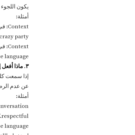
يكون اللجوء إ
أمثلة:
Context: في محادثة غير رسمية مع أصدقاء
razy party!”
Context: في موقف محفل رسمي
ve language
٣. ماذا أفعل إذا سمعت كلمة مسيئة؟
إذا سمعت كلم
عن عدم الرضا
أمثلة:
conversation
respectful.”
e language.”