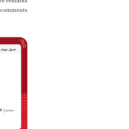
nappropriate remarks
Indecent comments | 