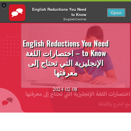
×
English Reductions You Need
AR
تسجيل الدخول
Open
to Know
EnglishCentral
نتقل
لى
لمحتوى
English Reductions You Need
to Know – اختصارات اللغة
الإنجليزية التي تحتاج إلى
معرفتها
2024-02-08