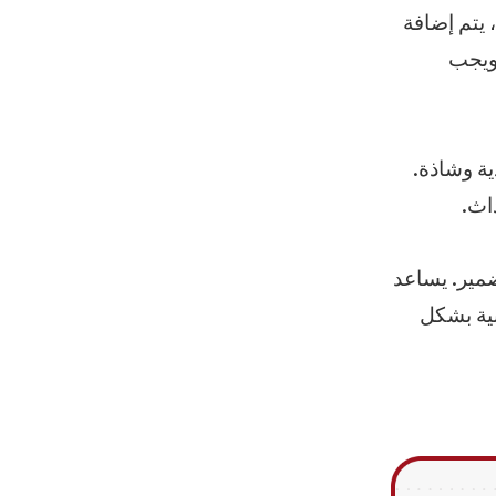
 يتم إضافة
 ويجب
ية وشاذة.
اث.
ضمير. يساعد
نية بشكل