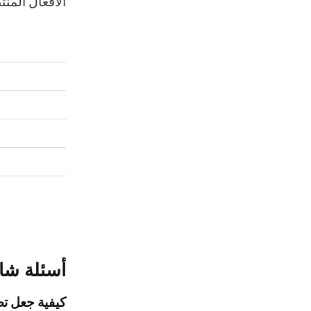
الأفعال المنت
أسئلة شائ
كيفية جعل ت