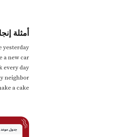
أمثلة إنج
the store yesterday
They have a new car. (
omework every day
ello to my neighbor
Can you make a cake? (