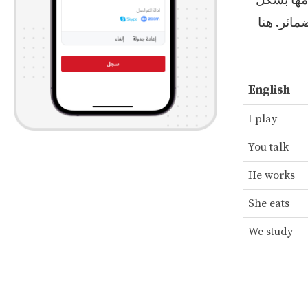
امها بشكل
مائر. هنا
English
I play
You talk
He works
She eats
We study