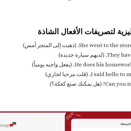
ليزية لتصريفات الأفعال الشاذة
She went to . (ذهبت إلى المتجر أمس)
لديهم سيارة جديدة)
He does his h. (يفعل واجبه يومياً)
I said h. (قلت مرحبا لجاري)
هل يمكنك صنع كعكة؟)