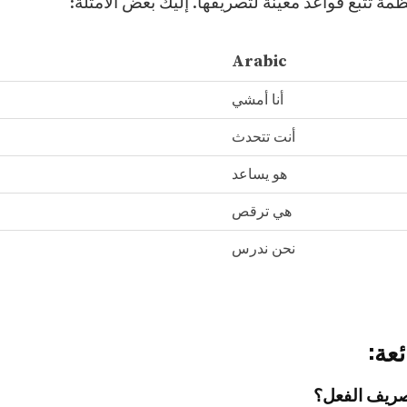
ظمة تتبع قواعد معينة لتصريفها. إليك بعض الأمثلة:
Arabic
أنا أمشي
أنت تتحدث
هو يساعد
هي ترقص
نحن ندرس
عة:
صريف الفعل؟