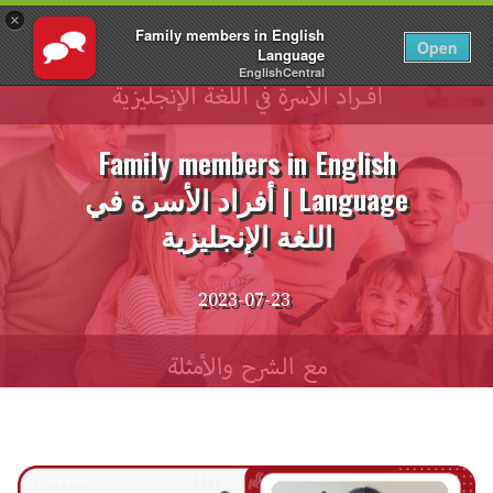
×
Family members in English
AR
تسجيل الدخول
Open
Language
EnglishCentral
نتقل
لى
لمحتوى
Family members in English
Language | أفراد الأسرة في
اللغة الإنجليزية
2023-07-23