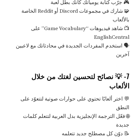
🎮 جرّب كتابة يومياتك كأنك بطل لعبة
🧩 شارك في مجموعات Discord أو Reddit الخاصة
بالألعاب
📺 شاهد فيديوهات “Game Vocabulary” على
EnglishCentral
🗣️ استخدم المفردات الجديدة في محادثاتك مع لاعبين
آخرين
7- 💡 نصائح لتحسين لغتك من خلال
الألعاب
💬 اختر ألعابًا تحتوي على حوارات صوتية لتتعوّد على
النطق
🌐 فعّل الترجمة الإنجليزية بدل العربية لتتعلم كلمات
جديدة
📝 دوّن كل مصطلح جديد تتعلمه