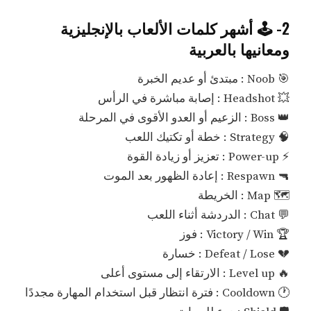
2- 🕹️ أشهر كلمات الألعاب بالإنجليزية
ومعانيها بالعربية
🎯 Noob : مبتدئ أو عديم الخبرة
💥 Headshot : إصابة مباشرة في الرأس
👑 Boss : الزعيم أو العدو الأقوى في المرحلة
🧠 Strategy : خطة أو تكتيك اللعب
⚡ Power-up : تعزيز أو زيادة القوة
🔫 Respawn : إعادة الظهور بعد الموت
🗺️ Map : الخريطة
💬 Chat : الدردشة أثناء اللعب
🏆 Victory / Win : فوز
💔 Defeat / Lose : خسارة
🔥 Level up : الارتقاء إلى مستوى أعلى
🕐 Cooldown : فترة انتظار قبل استخدام المهارة مجددًا