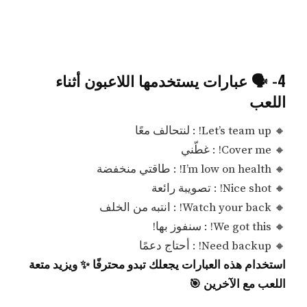
4- 🗣️ عبارات يستخدمها اللاعبون أثناء
اللعب
🔸 Let’s team up! : لنتحالف معًا
🔸 Cover me! : غطّني
🔸 I’m low on health! : طاقتي منخفضة
🔸 Nice shot! : تصويبة رائعة
🔸 Watch your back! : انتبه من الخلف
🔸 We got this! : سنفوز بها!
🔸 Need backup! : أحتاج دعمًا
استخدام هذه العبارات يجعلك تبدو محترفًا ✨ ويزيد متعة
اللعب مع الآخرين 🎯