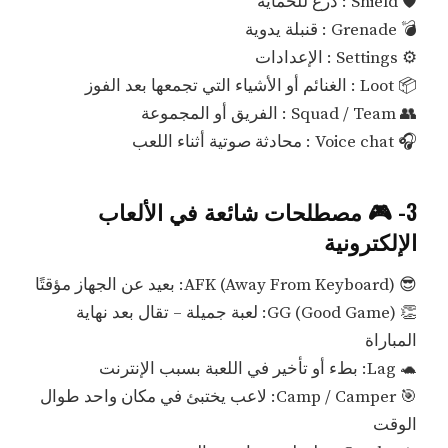
🛡️ Shield : درع للحماية
💣 Grenade : قنبلة يدوية
⚙️ Settings : الإعدادات
📦 Loot : الغنائم أو الأشياء التي تجمعها بعد الفوز
👥 Squad / Team : الفريق أو المجموعة
🎧 Voice chat : محادثة صوتية أثناء اللعب
3- 🎮 مصطلحات شائعة في الألعاب
الإلكترونية
😎 AFK (Away From Keyboard): بعيد عن الجهاز مؤقتًا
👏 GG (Good Game): لعبة جميلة – تقال بعد نهاية
المباراة
🐢 Lag: بطء أو تأخير في اللعبة بسبب الإنترنت
🎯 Camp / Camper: لاعب يختبئ في مكان واحد طوال
الوقت