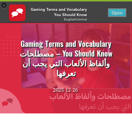
×
Gaming Terms and Vocabulary
AR
تسجيل الدخول
Open
You Should Know
EnglishCentral
نتقل
لى
لمحتوى
Gaming Terms and Vocabulary
You Should Know – مصطلحات
وألفاظ الألعاب التي يجب أن
تعرفها
2025-12-26