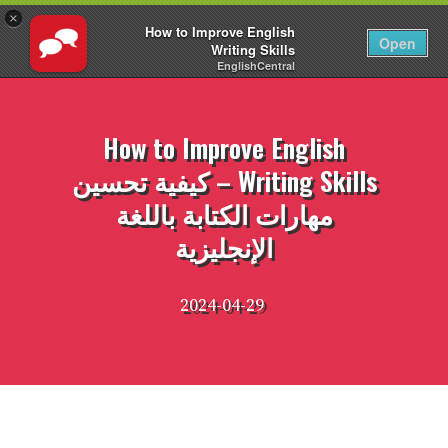
×
How to Improve English
AR
تسجيل الدخول
Open
Writing Skills
EnglishCentral
نتقل
لى
لمحتوى
How to Improve English
Writing Skills – كيفية تحسين
مهارات الكتابة باللغة
الإنجليزية
2024-04-29