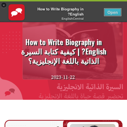
×
How to Write Biography in
AR
تسجيل الدخول
Open
English?
EnglishCentral
نتقل
لى
لمحتوى
How to Write Biography in
English? | كيفية كتابة السيرة
الذاتية باللغة الإنجليزية؟
2023-11-22