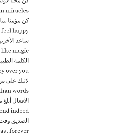
كن محبا لأولئ
in miracles.
كن مؤمنا بما
 feel happy.
ساعد الآخرين
like magic.
الكلمة الطيب
y over you.
لاتبك على من
than words.
الأفعال أبلغ م
iend indeed.
الصديق وقت 
st forever.