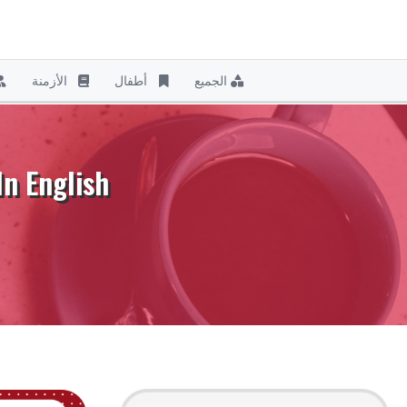
الجميع
أطفال
الأزمنة
نتقل
لى
لمحتوى
 Quotes In English