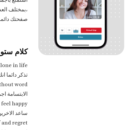
استمتع بأجمل
،بمختلف العد
صفحتك دائما 
كلام ستور
one in life
تذكر دائما ا
ithout word
الابتسامة ا
 feel happy
ساعد الاخرين
f and regret