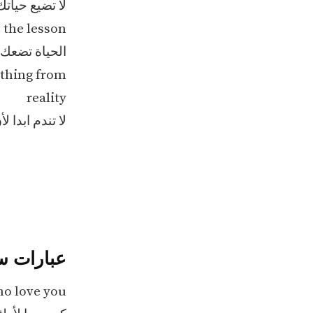
لا تضيع حياتك
 the lesson
الحياة تضعك 
ything from
reality
لا تندم ابدا ل
عبارات ست
o love you.