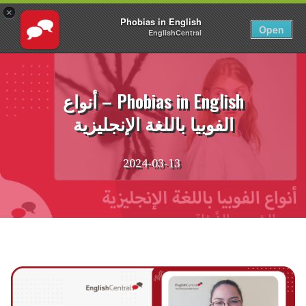
×
Phobias in English
AR
تسجيل الدخول
Open
EnglishCentral
نتقل
لى
لمحتوى
Phobias in English – أنواع
الفوبيا باللغة الإنجليزية
2024-03-13