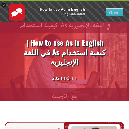
×
How to use As in English
AR
تسجيل الدخول
Open
EnglishCentral
نتقل
لى
لمحتوى
How to use As in English |
كيفية استخدام As في اللغة
الإنجليزية
2023-06-13