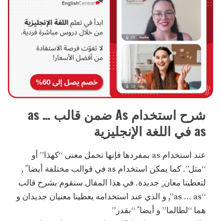
شرح استخدام As ضمن قالب as …
as في اللغة الإنجليزية
عند استخدام as بمفردها فإنها تحمل معنى “كهذا” أو
“مثل”. كما يمكن استخدام as في قوالب مختلفة أيضا ً ,
لتعطينا معان ٍ جديدة. في هذا المقال سنقوم بشرح قالب
“as … as”, و الذي عند استخدامه يعطينا معنيان جديدان و
هما “لطالما” و أيضا ً “بقدر”