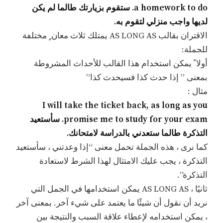
a homework to do. ستقوم بزيارتك طالما لم يكن
لديها واجب منزلي لتقوم به.
الاقتران بقالب AS LONG AS يمتلك ثلاث معان ٍ مختلفة
للجملة:
أولا ً يمكن استخدام هذا القالب للأحداث المشروطة
بمعنى ” إذا حدث كذا فسيحدث كذا”
مثال :
I will take the ticket back, as long as you
promise me to study for your exam. سأستعيد
التذكرة طالما ستعدني بالدراسة لامتحانك.
كما نرى ، هذه الجملة تحمل معنى “إذا وعدتني ، سأستعيد
التذكرة ، يجب عليك الامتثال لهذا الشرط لاستعادة
التذكرة”.
ثانيًا ، AS LONG AS يمكن استخدامها في الجمل التي
نريد أن نقول أن شيئًا ما يعتمد على شيء آخر. بمعنى آخر
، يمكن استخدامه لإعطاء علاقة السبب والنتيجة بين