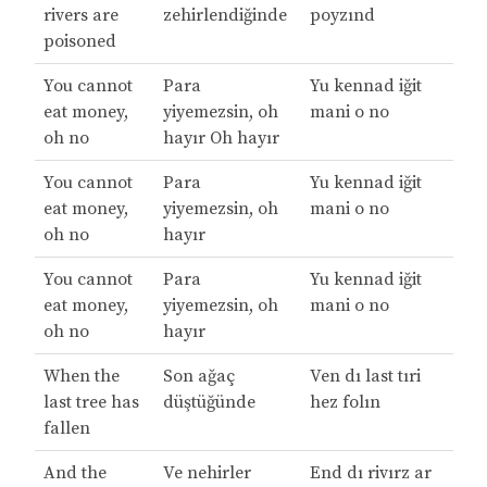
rivers are
zehirlendiğinde
poyzınd
poisoned
You cannot
Para
Yu kennad iğit
eat money,
yiyemezsin, oh
mani o no
oh no
hayır Oh hayır
You cannot
Para
Yu kennad iğit
eat money,
yiyemezsin, oh
mani o no
oh no
hayır
You cannot
Para
Yu kennad iğit
eat money,
yiyemezsin, oh
mani o no
oh no
hayır
When the
Son ağaç
Ven dı last tıri
last tree has
düştüğünde
hez folın
fallen
And the
Ve nehirler
End dı rivırz ar