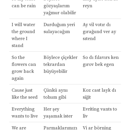
can be rain
gözyaşlarım
reyn
yağmur olabilir
I will water
Durduğum yeri
Ay vil votır dı
the ground
sulayacağım
gırağund ver ay
where I
sıtend
stand
So the
Böylece çiçekler
So dı fılavırs ken
flowers can
tekrardan
gırov bek egen
grow back
büyüyebilir
again
Cause just
Çünkü aynı
Koz cast layk dı
like the seed
tohum gibi
siğit
Everything
Her şey
Evriting vants to
wants to live
yaşamak ister
liv
We are
Parmaklarımızı
Vi ar börning