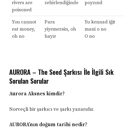
rivers are
zehirlendiğinde
poyzınd
poisoned
You cannot
Para
Yu kennad iğit
eat money,
yiyemezsin, oh
mani o no
oh no
hayır
O no
AURORA – The Seed Şarkısı İle İlgili Sık
Sorulan Sorular
Aurora Aksnes kimdir?
Norveçli bir şarkıcı ve şarkı yazarıdır.
AURORA’nın doğum tarihi nedir?