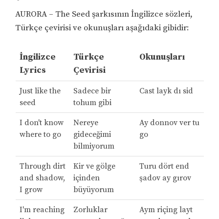
AURORA – The Seed şarkısının İngilizce sözleri,
Türkçe çevirisi ve okunuşları aşağıdaki gibidir:
İngilizce
Türkçe
Okunuşları
Lyrics
Çevirisi
Just like the
Sadece bir
Cast layk dı sid
seed
tohum gibi
I don't know
Nereye
Ay donnov ver tu
where to go
gideceğimi
go
bilmiyorum
Through dirt
Kir ve gölge
Turu dört end
and shadow,
içinden
şadov ay gırov
I grow
büyüyorum
I'm reaching
Zorluklar
Aym riçing layt