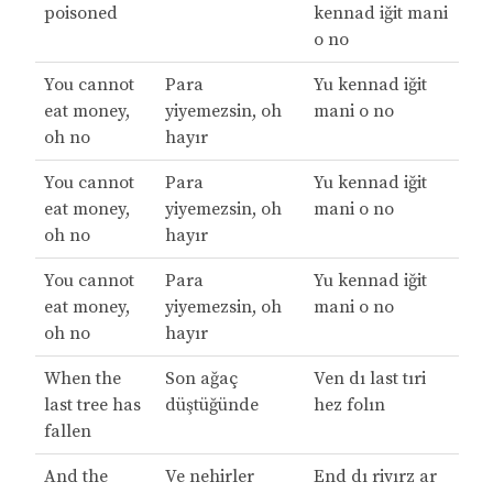
poisoned
kennad iğit mani
o no
You cannot
Para
Yu kennad iğit
eat money,
yiyemezsin, oh
mani o no
oh no
hayır
You cannot
Para
Yu kennad iğit
eat money,
yiyemezsin, oh
mani o no
oh no
hayır
You cannot
Para
Yu kennad iğit
eat money,
yiyemezsin, oh
mani o no
oh no
hayır
When the
Son ağaç
Ven dı last tıri
last tree has
düştüğünde
hez folın
fallen
And the
Ve nehirler
End dı rivırz ar