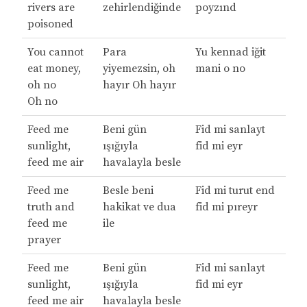
rivers are
zehirlendiğinde
poyzınd
poisoned
You cannot
Para
Yu kennad iğit
eat money,
yiyemezsin, oh
mani o no
oh no
hayır Oh hayır
Oh no
Feed me
Beni gün
Fid mi sanlayt
sunlight,
ışığıyla
fid mi eyr
feed me air
havalayla besle
Feed me
Besle beni
Fid mi turut end
truth and
hakikat ve dua
fid mi pıreyr
feed me
ile
prayer
Feed me
Beni gün
Fid mi sanlayt
sunlight,
ışığıyla
fid mi eyr
feed me air
havalayla besle