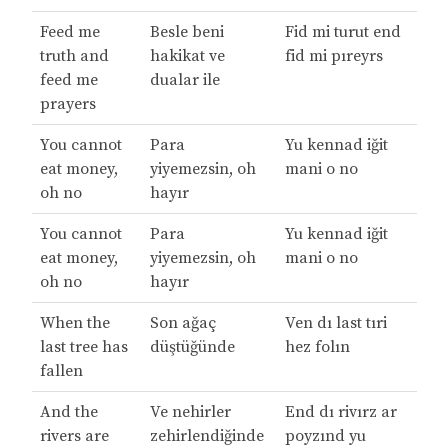
Feed me
Besle beni
Fid mi turut end
truth and
hakikat ve
fid mi pıreyrs
feed me
dualar ile
prayers
You cannot
Para
Yu kennad iğit
eat money,
yiyemezsin, oh
mani o no
oh no
hayır
You cannot
Para
Yu kennad iğit
eat money,
yiyemezsin, oh
mani o no
oh no
hayır
When the
Son ağaç
Ven dı last tıri
last tree has
düştüğünde
hez folın
fallen
And the
Ve nehirler
End dı rivırz ar
rivers are
zehirlendiğinde
poyzınd yu