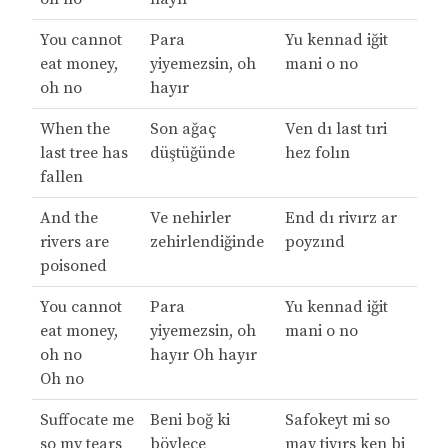
You cannot
Para
Yu kennad iğit
eat money,
yiyemezsin, oh
mani o no
oh no
hayır
When the
Son ağaç
Ven dı last tıri
last tree has
düştüğünde
hez folın
fallen
And the
Ve nehirler
End dı rivırz ar
rivers are
zehirlendiğinde
poyzınd
poisoned
You cannot
Para
Yu kennad iğit
eat money,
yiyemezsin, oh
mani o no
oh no
hayır Oh hayır
Oh no
Suffocate me
Beni boğ ki
Safokeyt mi so
so my tears
böylece
may tiyırs ken bi