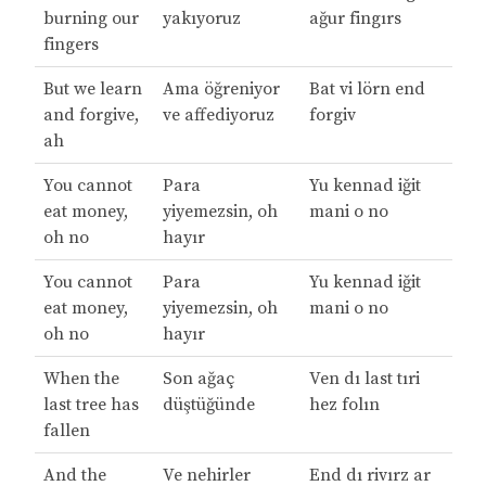
burning our
yakıyoruz
ağur fingırs
fingers
But we learn
Ama öğreniyor
Bat vi lörn end
and forgive,
ve affediyoruz
forgiv
ah
You cannot
Para
Yu kennad iğit
eat money,
yiyemezsin, oh
mani o no
oh no
hayır
You cannot
Para
Yu kennad iğit
eat money,
yiyemezsin, oh
mani o no
oh no
hayır
When the
Son ağaç
Ven dı last tıri
last tree has
düştüğünde
hez folın
fallen
And the
Ve nehirler
End dı rivırz ar