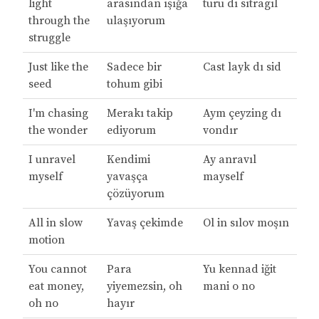
light
arasından ışığa
turu dı sıtragıl
through the
ulaşıyorum
struggle
Just like the
Sadece bir
Cast layk dı sid
seed
tohum gibi
I'm chasing
Merakı takip
Aym çeyzing dı
the wonder
ediyorum
vondır
I unravel
Kendimi
Ay anravıl
myself
yavaşça
mayself
çözüyorum
All in slow
Yavaş çekimde
Ol in sılov moşın
motion
You cannot
Para
Yu kennad iğit
eat money,
yiyemezsin, oh
mani o no
oh no
hayır