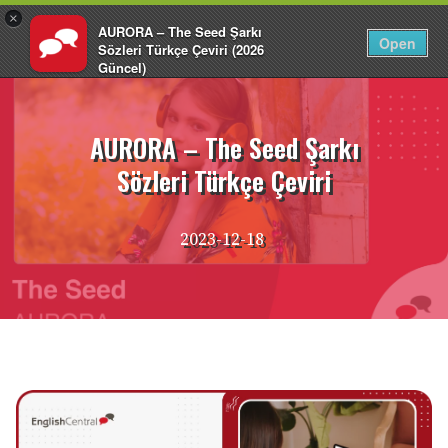
×
AURORA – The Seed Şarkı
TR
Giriş Yap
Open
Sözleri Türkçe Çeviri (2026
Güncel)
İçeriğe
EnglishCentral
atla
AURORA – The Seed Şarkı
Sözleri Türkçe Çeviri
2023-12-18