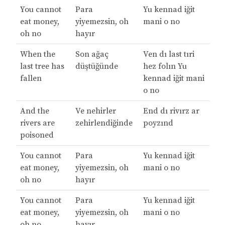
You cannot
Para
Yu kennad iğit
eat money,
yiyemezsin, oh
mani o no
oh no
hayır
When the
Son ağaç
Ven dı last tıri
last tree has
düştüğünde
hez folın Yu
fallen
kennad iğit mani
o no
And the
Ve nehirler
End dı rivırz ar
rivers are
zehirlendiğinde
poyzınd
poisoned
You cannot
Para
Yu kennad iğit
eat money,
yiyemezsin, oh
mani o no
oh no
hayır
You cannot
Para
Yu kennad iğit
eat money,
yiyemezsin, oh
mani o no
oh no
hayır