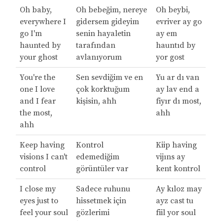
Oh baby,
Oh bebeğim, nereye
Oh beybi,
everywhere I
gidersem gideyim
evriver ay go
go I'm
senin hayaletin
ay em
haunted by
tarafından
hauntıd by
your ghost
avlanıyorum
yor gost
You're the
Sen sevdiğim ve en
Yu ar dı van
one I love
çok korktuğum
ay lav end a
and I fear
kişisin, ahh
fiyır dı most,
the most,
ahh
ahh
Keep having
Kontrol
Kiip having
visions I can't
edemediğim
vijıns ay
control
görüntüler var
kent kontrol
I close my
Sadece ruhunu
Ay kıloz may
eyes just to
hissetmek için
ayz cast tu
feel your soul
gözlerimi
fiil yor soul