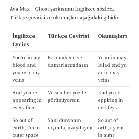
Ava Max – Ghost şarkısının İngilizce sözleri,
Türkçe çevirisi ve okunuşları aşağıdaki gibidir:
İngilizce
Türkçe Çevirisi
Okunuşları
Lyrics
You're in my
Kanımdasın ve
Yu ar in may
blood and
damarlarımdasın
bılad end yu
you're in my
ar in may
veins
veins
And you're
Ve sen her yüzde
End yu ar
appearing in
görünüyorsun
eppiring in
every face
evri feys
So out of
Yani dünyanın
So aut of
earth, I'm in
dışında, uzaydayım
örth, ay em
outer space
in autır