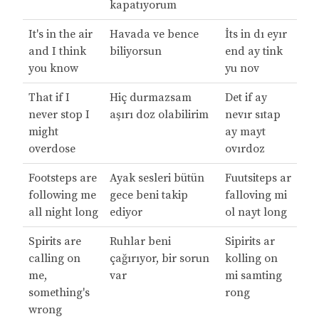
kapatıyorum
It's in the air
Havada ve bence
İts in dı eyır
and I think
biliyorsun
end ay tink
you know
yu nov
That if I
Hiç durmazsam
Det if ay
never stop I
aşırı doz olabilirim
nevır sıtap
might
ay mayt
overdose
ovırdoz
Footsteps are
Ayak sesleri bütün
Fuutsiteps ar
following me
gece beni takip
falloving mi
all night long
ediyor
ol nayt long
Spirits are
Ruhlar beni
Sipirits ar
calling on
çağırıyor, bir sorun
kolling on
me,
var
mi samting
something's
rong
wrong