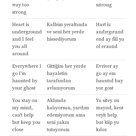
way too
sıtrong
strong
Heart is
Kalbim yeraltında
Hart iz
underground
ve seni her yerde
andırgırand
and I feel
hissediyorum
end ay fiil yu
you all
ol eraund
around
Everywhere I
Gittiğim her yerde
Evriver ay
go I'm
hayaletin
go ay em
haunted by
tarafından
hauntıd bay
your ghost
avlanıyorum
yor gost
You stay on
Aklımda
Yu sitey on
my mind,
kalıyorsun, yardım
maynd, kent
can't help
edemiyorum ama
veyit help
but keep you
seni yakın
bat kiip yu
close
tutuyorum
kıloz