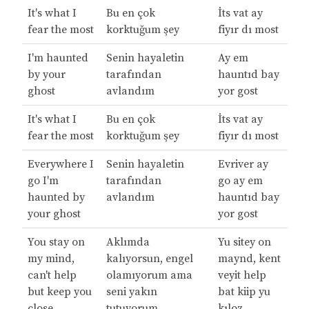
It's what I
Bu en çok
İts vat ay
fear the most
korktuğum şey
fiyır dı most
I'm haunted
Senin hayaletin
Ay em
by your
tarafından
hauntıd bay
ghost
avlandım
yor gost
It's what I
Bu en çok
İts vat ay
fear the most
korktuğum şey
fiyır dı most
Everywhere I
Senin hayaletin
Evriver ay
go I'm
tarafından
go ay em
haunted by
avlandım
hauntıd bay
your ghost
yor gost
You stay on
Aklımda
Yu sitey on
my mind,
kalıyorsun, engel
maynd, kent
can't help
olamıyorum ama
veyit help
but keep you
seni yakın
bat kiip yu
close
tutuyorum
kıloz