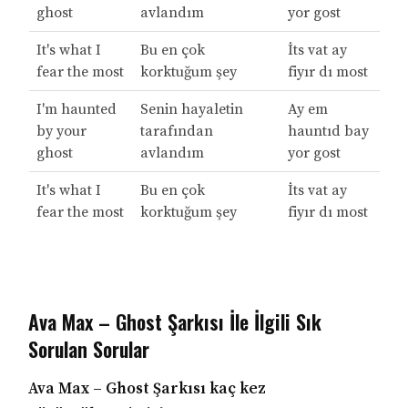
ghost
avlandım
yor gost
It's what I
Bu en çok
İts vat ay
fear the most
korktuğum şey
fiyır dı most
I'm haunted
Senin hayaletin
Ay em
by your
tarafından
hauntıd bay
ghost
avlandım
yor gost
It's what I
Bu en çok
İts vat ay
fear the most
korktuğum şey
fiyır dı most
Ava Max – Ghost Şarkısı İle İlgili Sık
Sorulan Sorular
Ava Max – Ghost Şarkısı kaç kez