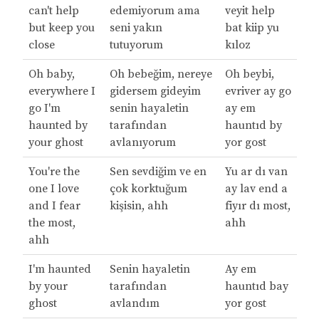
can't help
edemiyorum ama
veyit help
but keep you
seni yakın
bat kiip yu
close
tutuyorum
kıloz
Oh baby,
Oh bebeğim, nereye
Oh beybi,
everywhere I
gidersem gideyim
evriver ay go
go I'm
senin hayaletin
ay em
haunted by
tarafından
hauntıd by
your ghost
avlanıyorum
yor gost
You're the
Sen sevdiğim ve en
Yu ar dı van
one I love
çok korktuğum
ay lav end a
and I fear
kişisin, ahh
fiyır dı most,
the most,
ahh
ahh
I'm haunted
Senin hayaletin
Ay em
by your
tarafından
hauntıd bay
ghost
avlandım
yor gost