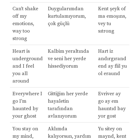
Can't shake
Duygularımdan
Kent şeyk of
off my
kurtulamıyorum,
ma emoşıns,
emotions,
çok güçlü
vey tu
way too
sıtrong
strong
Heart is
Kalbim yeraltında
Hart iz
underground
ve seni her yerde
andırgırand
and I feel
hissediyorum
end ay fiil yu
you all
ol eraund
around
Everywhere I
Gittiğim her yerde
Evriver ay
go I'm
hayaletin
go ay em
haunted by
tarafından
hauntıd bay
your ghost
avlanıyorum
yor gost
You stay on
Aklımda
Yu sitey on
my mind,
kalıyorsun, yardım
maynd, kent