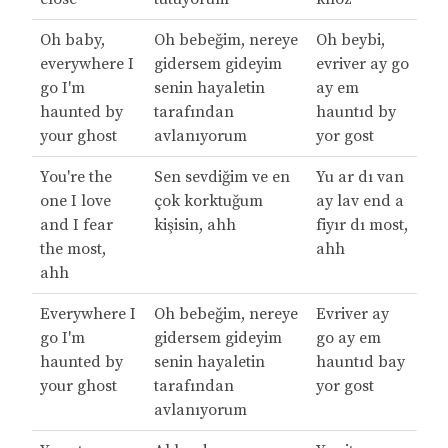
Oh baby,
Oh bebeğim, nereye
Oh beybi,
everywhere I
gidersem gideyim
evriver ay go
go I'm
senin hayaletin
ay em
haunted by
tarafından
hauntıd by
your ghost
avlanıyorum
yor gost
You're the
Sen sevdiğim ve en
Yu ar dı van
one I love
çok korktuğum
ay lav end a
and I fear
kişisin, ahh
fiyır dı most,
the most,
ahh
ahh
Everywhere I
Oh bebeğim, nereye
Evriver ay
go I'm
gidersem gideyim
go ay em
haunted by
senin hayaletin
hauntıd bay
your ghost
tarafından
yor gost
avlanıyorum