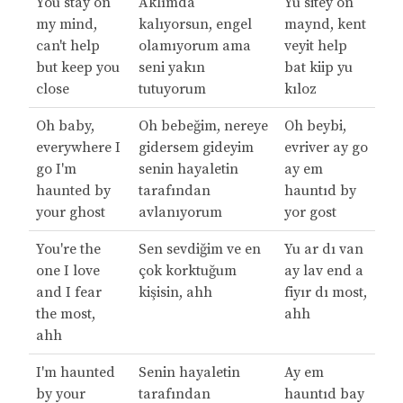
You stay on
Aklımda
Yu sitey on
my mind,
kalıyorsun, engel
maynd, kent
can't help
olamıyorum ama
veyit help
but keep you
seni yakın
bat kiip yu
close
tutuyorum
kıloz
Oh baby,
Oh bebeğim, nereye
Oh beybi,
everywhere I
gidersem gideyim
evriver ay go
go I'm
senin hayaletin
ay em
haunted by
tarafından
hauntıd by
your ghost
avlanıyorum
yor gost
You're the
Sen sevdiğim ve en
Yu ar dı van
one I love
çok korktuğum
ay lav end a
and I fear
kişisin, ahh
fiyır dı most,
the most,
ahh
ahh
I'm haunted
Senin hayaletin
Ay em
by your
tarafından
hauntıd bay