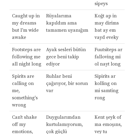
sipeys
Caught up in
Rüyalarıma
Koğt ap in
my dreams
kapıldım ama
may dirims
but I'm wide
tamamen uyanığım
bat ay em
awake
vayd eveky
Footsteps are
Ayak sesleri bütün
Fuutsiteps ar
following me
gece beni takip
falloving mi
all night long
ediyor
ol nayt long
Spirits are
Ruhlar beni
Sipirits ar
calling on
çağırıyor, bir sorun
kolling on
me,
var
mi samting
something's
rong
wrong
Can't shake
Duygularımdan
Kent şeyk of
off my
kurtulamıyorum,
ma emoşıns,
emotions,
çok güçlü
vey tu