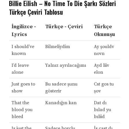
Billie Eilish – No Time To Die Şarkı Sözleri
Türkçe Çeviri Tablosu
İngilizce -
Türkçe - Çeviri
Türkçe
Lyrics
Okunuşu
I should’ve
Bilmeliydim
Ay şouldv
known
novn
I’d leave
Yalnız ayrılacağımı
Ayd liiv
alone
elon
Just goes to
Bu sadece şunu
Cst gos tu
show
gösterir
şov
That the
Kanadığın kan
Dat dı
blood you
bılad yu
bleed
bıliid
Is just the
Sadece borçlu
İs cast dı