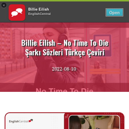
×
Billie Eilish
TR
Giriş Yap
Open
EnglishCentral
İçeriğe
atla
Billie Eilish – No Time To Die
Şarkı Sözleri Türkçe Çeviri
2022-08-10