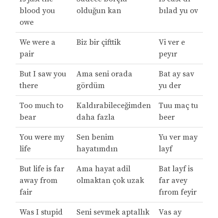
blood you
olduğun kan
bılad yu ov
owe
We were a
Biz bir çifttik
Vi ver e
pair
peyır
But I saw you
Ama seni orada
Bat ay sav
there
gördüm
yu der
Too much to
Kaldırabileceğimden
Tuu maç tu
bear
daha fazla
beer
You were my
Sen benim
Yu ver may
life
hayatımdın
layf
But life is far
Ama hayat adil
Bat layf is
away from
olmaktan çok uzak
far avey
fair
fırom feyir
Was I stupid
Seni sevmek aptallık
Vas ay