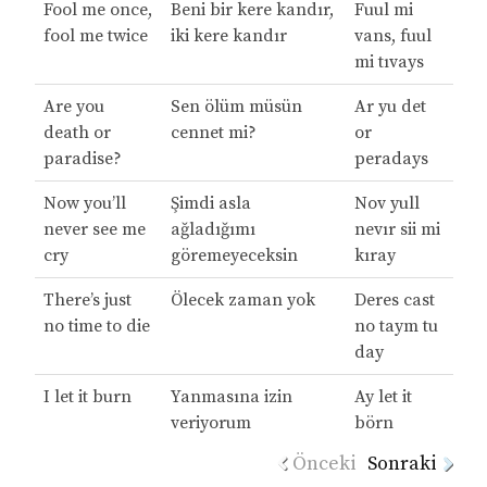
Fool me once,
Beni bir kere kandır,
Fuul mi
fool me twice
iki kere kandır
vans, fuul
mi tıvays
Are you
Sen ölüm müsün
Ar yu det
death or
cennet mi?
or
paradise?
peradays
Now you’ll
Şimdi asla
Nov yull
never see me
ağladığımı
nevır sii mi
cry
göremeyeceksin
kıray
There’s just
Ölecek zaman yok
Deres cast
no time to die
no taym tu
day
I let it burn
Yanmasına izin
Ay let it
veriyorum
börn
Önceki
Sonraki