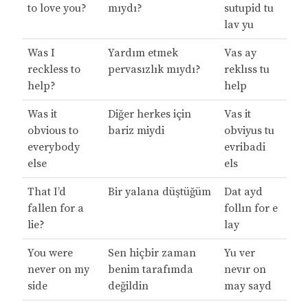
to love you?
mıydı?
sutupid tu
lav yu
Was I
Yardım etmek
Vas ay
reckless to
pervasızlık mıydı?
reklıss tu
help?
help
Was it
Diğer herkes için
Vas it
obvious to
bariz miydi
obviyus tu
everybody
evribadi
else
els
That I’d
Bir yalana düştüğüm
Dat ayd
fallen for a
follın for e
lie?
lay
You were
Sen hiçbir zaman
Yu ver
never on my
benim tarafımda
nevır on
side
değildin
may sayd