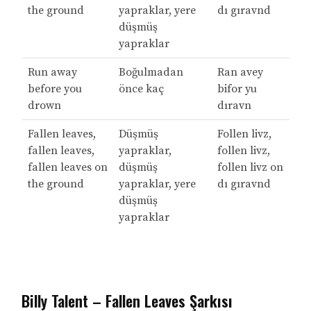
the ground
yapraklar, yere
dı gıravnd
düşmüş
yapraklar
Run away
Boğulmadan
Ran avey
before you
önce kaç
bifor yu
drown
dıravn
Fallen leaves,
Düşmüş
Follen livz,
fallen leaves,
yapraklar,
follen livz,
fallen leaves on
düşmüş
follen livz on
the ground
yapraklar, yere
dı gıravnd
düşmüş
yapraklar
Billy Talent – Fallen Leaves Şarkısı