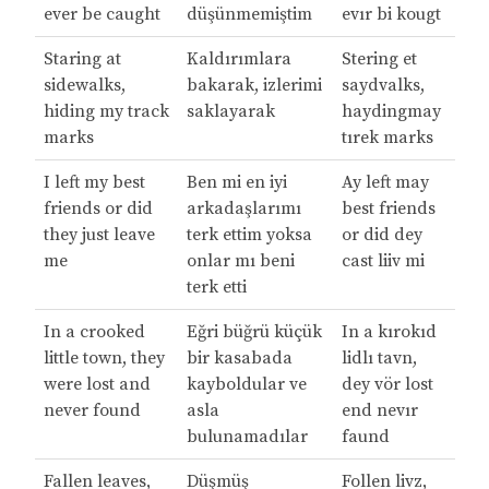
ever be caught
düşünmemiştim
evır bi kougt
Staring at
Kaldırımlara
Stering et
sidewalks,
bakarak, izlerimi
saydvalks,
hiding my track
saklayarak
haydingmay
marks
tırek marks
I left my best
Ben mi en iyi
Ay left may
friends or did
arkadaşlarımı
best friends
they just leave
terk ettim yoksa
or did dey
me
onlar mı beni
cast liiv mi
terk etti
In a crooked
Eğri büğrü küçük
In a kırokıd
little town, they
bir kasabada
lidlı tavn,
were lost and
kayboldular ve
dey vör lost
never found
asla
end nevır
bulunamadılar
faund
Fallen leaves,
Düşmüş
Follen livz,