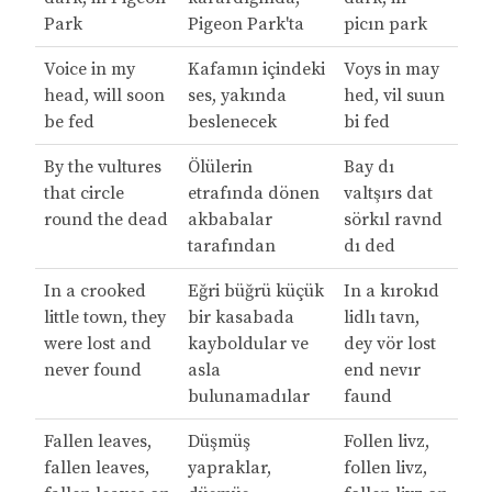
Park
Pigeon Park'ta
picın park
Voice in my
Kafamın içindeki
Voys in may
head, will soon
ses, yakında
hed, vil suun
be fed
beslenecek
bi fed
By the vultures
Ölülerin
Bay dı
that circle
etrafında dönen
valtşırs dat
round the dead
akbabalar
sörkıl ravnd
tarafından
dı ded
In a crooked
Eğri büğrü küçük
In a kırokıd
little town, they
bir kasabada
lidlı tavn,
were lost and
kayboldular ve
dey vör lost
never found
asla
end nevır
bulunamadılar
faund
Fallen leaves,
Düşmüş
Follen livz,
fallen leaves,
yapraklar,
follen livz,