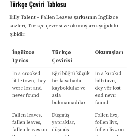
Türkçe Çeviri Tablosu
Billy Talent – Fallen Leaves şarkısının İngilizce
sözleri, Türkçe çevirisi ve okunuşları aşağıdaki
gibidir:
İngilizce
Türkçe
Okunuşları
Lyrics
Çevirisi
In a crooked
Eğri büğrü küçük
In a kırokıd
little town, they
bir kasabada
lidlı tavn,
were lost and
kayboldular ve
dey vör lost
never found
asla
end nevır
bulunamadılar
faund
Fallen leaves,
Düşmüş
Follen livz,
fallen leaves,
yapraklar,
follen livz,
fallen leaves on
düşmüş
follen livz on