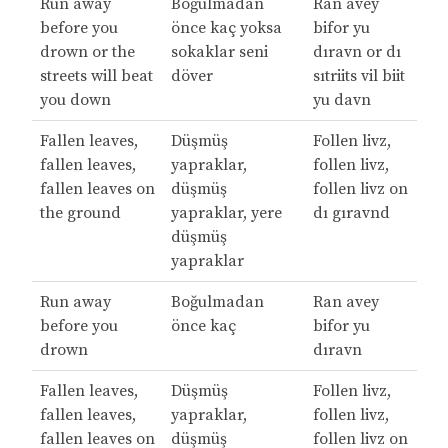
Run away
Boğulmadan
Ran avey
before you
önce kaç yoksa
bifor yu
drown or the
sokaklar seni
dıravn or dı
streets will beat
döver
sıtriits vil biit
you down
yu davn
Fallen leaves,
Düşmüş
Follen livz,
fallen leaves,
yapraklar,
follen livz,
fallen leaves on
düşmüş
follen livz on
the ground
yapraklar, yere
dı gıravnd
düşmüş
yapraklar
Run away
Boğulmadan
Ran avey
before you
önce kaç
bifor yu
drown
dıravn
Fallen leaves,
Düşmüş
Follen livz,
fallen leaves,
yapraklar,
follen livz,
fallen leaves on
düşmüş
follen livz on