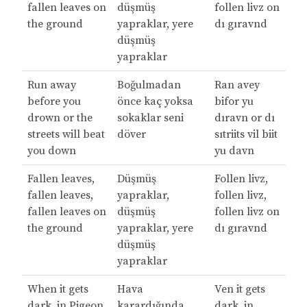
fallen leaves on
düşmüş
follen livz on
the ground
yapraklar, yere
dı gıravnd
düşmüş
yapraklar
Run away
Boğulmadan
Ran avey
before you
önce kaç yoksa
bifor yu
drown or the
sokaklar seni
dıravn or dı
streets will beat
döver
sıtriits vil biit
you down
yu davn
Fallen leaves,
Düşmüş
Follen livz,
fallen leaves,
yapraklar,
follen livz,
fallen leaves on
düşmüş
follen livz on
the ground
yapraklar, yere
dı gıravnd
düşmüş
yapraklar
When it gets
Hava
Ven it gets
dark, in Pigeon
karardığında,
dark, in