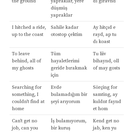
the ground
yapraklar, yere
dı gıravnd
düşmüş
yapraklar
I hitched a ride,
Sahile kadar
Ay hitçıd e
up to the coast
otostop çektim
rayd, ap tu
dı koast
To leave
Tüm
Tu liiv
behind, all of
hayaletlerimi
bihaynd, oll
my ghosts
geride bırakmak
of may gosts
için
Searching for
Evde
Sörçing for
something, I
bulamadığım bir
samting, ay
couldn't find at
şeyi arıyorum
kuldnt faynd
home
et hom
Can't get no
İş bulamıyorum,
Kend get no
job, can you
bir kuruş
jab, ken yu