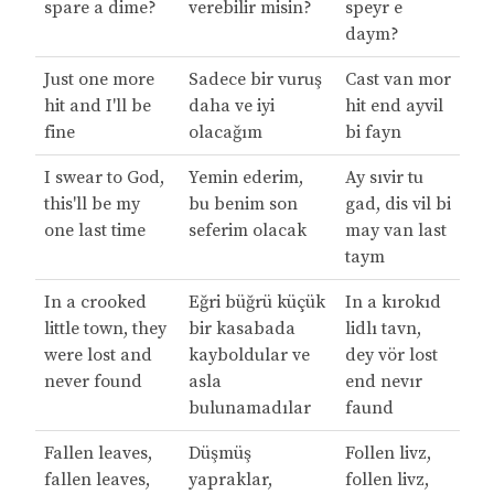
spare a dime?
verebilir misin?
speyr e
daym?
Just one more
Sadece bir vuruş
Cast van mor
hit and I'll be
daha ve iyi
hit end ayvil
fine
olacağım
bi fayn
I swear to God,
Yemin ederim,
Ay sıvir tu
this'll be my
bu benim son
gad, dis vil bi
one last time
seferim olacak
may van last
taym
In a crooked
Eğri büğrü küçük
In a kırokıd
little town, they
bir kasabada
lidlı tavn,
were lost and
kayboldular ve
dey vör lost
never found
asla
end nevır
bulunamadılar
faund
Fallen leaves,
Düşmüş
Follen livz,
fallen leaves,
yapraklar,
follen livz,