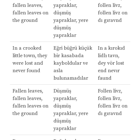
fallen leaves,
yapraklar,
follen livz,
fallen leaves on
düşmüş
follen livz on
the ground
yapraklar, yere
dı gıravnd
düşmüş
yapraklar
In a crooked
Eğri büğrü küçük
In a kırokıd
little town, they
bir kasabada
lidlı tavn,
were lost and
kayboldular ve
dey vör lost
never found
asla
end nevır
bulunamadılar
faund
Fallen leaves,
Düşmüş
Follen livz,
fallen leaves,
yapraklar,
follen livz,
fallen leaves on
düşmüş
follen livz on
the ground
yapraklar, yere
dı gıravnd
düşmüş
yapraklar