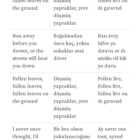
fallen leaves on
düşmüş
follen livz on
the ground
yapraklar, yere
dı gıravnd
düşmüş
yapraklar
Run away
Boğulmadan
Ran avey
before you
önce kaç, yoksa
bifor yu
drown, or the
sokaklar seni
dıravn or dı
streets will beat
döver
sıtriits vil biit
you down
yu davn
Fallen leaves,
Düşmüş
Follen livz,
fallen leaves,
yapraklar,
follen livz,
fallen leaves on
düşmüş
follen livz on
the ground
yapraklar, yere
dı gıravnd
düşmüş
yapraklar
I never once
Bir kez olsun
Ay nevır ons
thought, I'd
yakalanacağımı
tout, ayvud