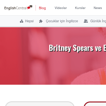
Videolar
Kurslar
News
Hepsi
Çocuklar için İngilizce
Günlük İng
İçeriğe
atla
Britney Spears ve 