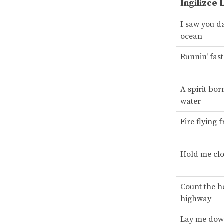
İngilizce 
I saw you da
ocean
Runnin' fas
A spirit bor
water
Fire flying
Hold me clo
Count the h
highway
Lay me down