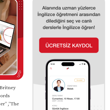
 Britney
cords
cer” ,”The