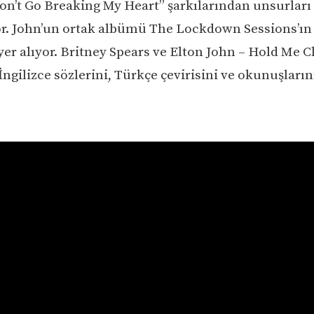
on’t Go Breaking My Heart” şarkılarından unsurları
yor. John’un ortak albümü The Lockdown Sessions’ın 
yer alıyor. Britney Spears ve Elton John – Hold Me C
İngilizce sözlerini, Türkçe çevirisini ve okunuşların