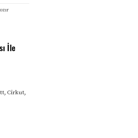
ozır
ı İle
t, Cirkut,