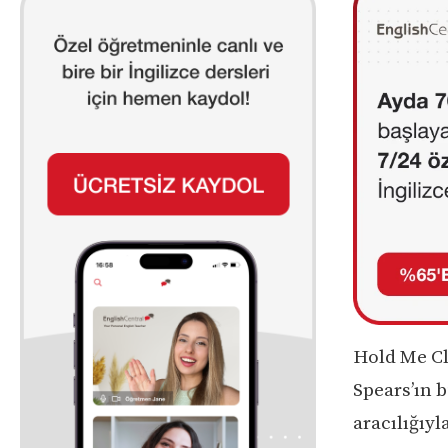
Hold Me Clo
Spears’ın 
aracılığıyl