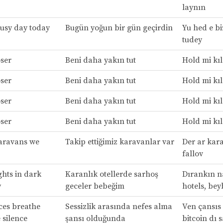
laynın
usy day today
Bugün yoğun bir gün geçirdin
Yu hed e bi
tudey
ser
Beni daha yakın tut
Hold mi kıl
ser
Beni daha yakın tut
Hold mi kıl
ser
Beni daha yakın tut
Hold mi kıl
ser
Beni daha yakın tut
Hold mi kıl
aravans we
Takip ettiğimiz karavanlar var
Der ar kara
fallov
hts in dark
Karanlık otellerde sarhoş
Dırankın n
y
geceler bebeğim
hotels, bey
es breathe
Sessizlik arasında nefes alma
Ven çansıs 
 silence
şansı olduğunda
bitcoin dı 