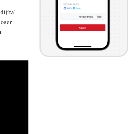
dijital
loser
ı