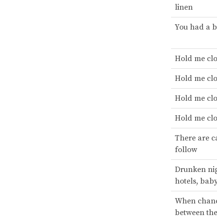
linen
You had a b
Hold me clo
Hold me clo
Hold me clo
Hold me clo
There are c
follow
Drunken nig
hotels, bab
When chanc
between the