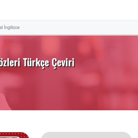
l İngilizce
zleri Türkçe Çeviri