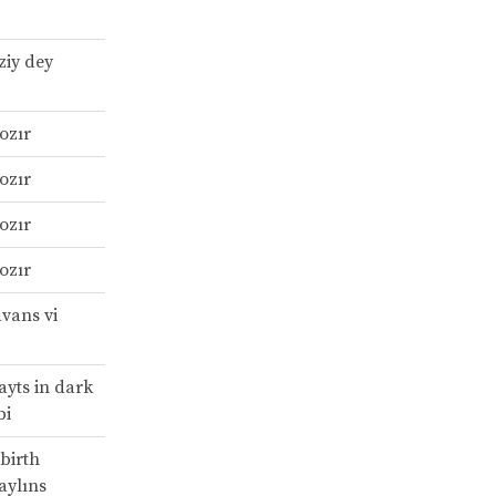
ziy dey
ozır
ozır
ozır
ozır
vans vi
ayts in dark
bi
birth
saylıns