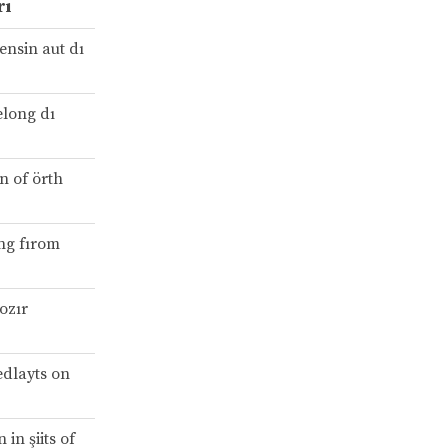
rı
ensin aut dı
elong dı
rn of örth
ing fırom
ozır
edlayts on
in şiits of