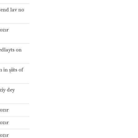
 end lav no
ozır
edlayts on
in şiits of
ziy dey
ozır
ozır
ozır