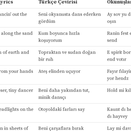
Lyrics
Türkçe Çevirisi
Okunuşla
ncin' out the
Seni okyanusta dans ederken
Ay sov yu d
gördüm
oşın
t along the sand
Kum boyunca hızla
Ranin fest 
koşuyorum
send
n of earth and
Topraktan ve sudan doğan
E spirit bo
bir ruh
end votır
 from your hands
Ateş elinden uçuyor
Fayır fılay
yor hendz
ser, tiny dancer
Beni daha yakından tut,
Hold mi kıl
minik dansçı
eadlights on the
Otoyoldaki farları say
Kaunt dı h
dı hayvey
 in sheets of
Beni çarşaflara bırak
Lay mi davn 