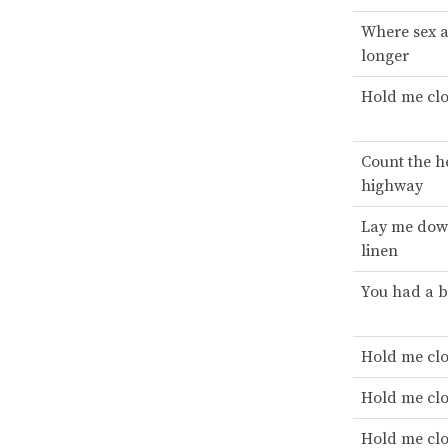
Where sex a
longer
Hold me clo
Count the h
highway
Lay me down
linen
You had a b
Hold me clo
Hold me clo
Hold me clo