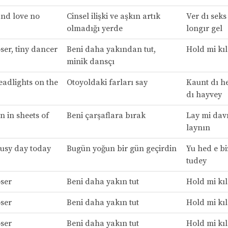
nd love no
Cinsel ilişki ve aşkın artık
Ver dı seks
olmadığı yerde
longır gel
ser, tiny dancer
Beni daha yakından tut,
Hold mi kıl
minik dansçı
eadlights on the
Otoyoldaki farları say
Kaunt dı h
dı hayvey
 in sheets of
Beni çarşaflara bırak
Lay mi davn 
laynın
usy day today
Bugün yoğun bir gün geçirdin
Yu hed e bi
tudey
ser
Beni daha yakın tut
Hold mi kıl
ser
Beni daha yakın tut
Hold mi kıl
ser
Beni daha yakın tut
Hold mi kıl