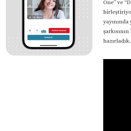
One” ve “D
birleştiri
yayınında 
şarkısının 
hazırladık.