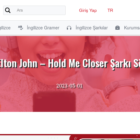
Giriş Yap
TR
ilizce
İngilizce Gramer
İngilizce Şarkılar
Kurumsa
Elton John – Hold Me Closer Şarkı Sö
2023-05-01