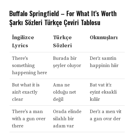
Buffalo Springfield – For What It’s Worth
Şarkı Sözleri Türkçe Çeviri Tablosu
İngilizce
Türkçe
Okunuşları
Lyrics
Sözleri
There's
Burada bir
Der’z samtin
something
şeyler oluyor
happinin hiir
happening here
But what it is
Ama ne
Bat vat it’z
ain't exactly
olduğu net
eyint eksakli
clear
değil
kıliir
There's a man
Orada elinde
Der’z a men vit
with a gun over
silahlı bir
a gan ovır der
there
adam var