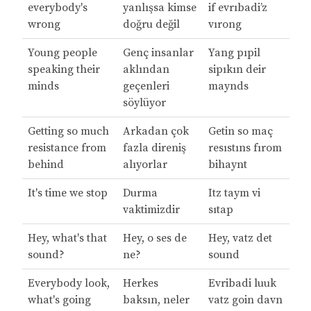
everybody's
yanlışsa kimse
if evrıbadi’z
wrong
doğru değil
vırong
Young people
Genç insanlar
Yang pıpil
speaking their
aklından
sipıkın deir
minds
geçenleri
maynds
söylüyor
Getting so much
Arkadan çok
Getin so maç
resistance from
fazla direniş
resıstıns fırom
behind
alıyorlar
bihaynt
It's time we stop
Durma
Itz taym vi
vaktimizdir
sıtap
Hey, what's that
Hey, o ses de
Hey, vatz det
sound?
ne?
sound
Everybody look,
Herkes
Evribadi luuk
what's going
baksın, neler
vatz goin davn