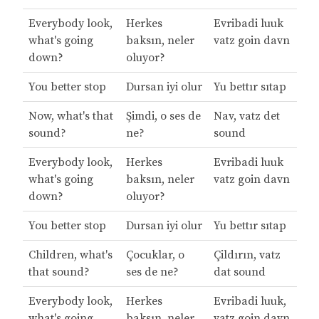
Everybody look,
Herkes
Evribadi luuk
what's going
baksın, neler
vatz goin davn
down?
oluyor?
You better stop
Dursan iyi olur
Yu bettır sıtap
Now, what's that
Şimdi, o ses de
Nav, vatz det
sound?
ne?
sound
Everybody look,
Herkes
Evribadi luuk
what's going
baksın, neler
vatz goin davn
down?
oluyor?
You better stop
Dursan iyi olur
Yu bettır sıtap
Children, what's
Çocuklar, o
Çildırın, vatz
that sound?
ses de ne?
dat sound
Everybody look,
Herkes
Evribadi luuk,
what's going
baksın, neler
vatz goin davn