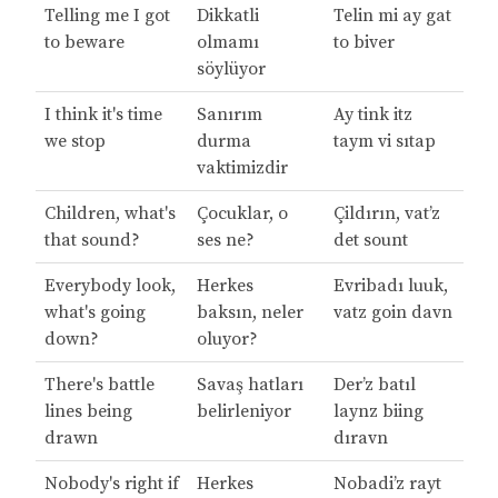
Telling me I got
Dikkatli
Telin mi ay gat
to beware
olmamı
to biver
söylüyor
I think it's time
Sanırım
Ay tink itz
we stop
durma
taym vi sıtap
vaktimizdir
Children, what's
Çocuklar, o
Çildırın, vat’z
that sound?
ses ne?
det sount
Everybody look,
Herkes
Evribadı luuk,
what's going
baksın, neler
vatz goin davn
down?
oluyor?
There's battle
Savaş hatları
Der’z batıl
lines being
belirleniyor
laynz biing
drawn
dıravn
Nobody's right if
Herkes
Nobadi’z rayt