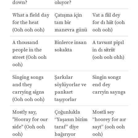
down?
oluyor?
What a field day
Çatışma için
Vat a fiil dey
for the heat
tam bir
for dı hiit (ooh
(Ooh ooh ooh)
manevra günü
ooh ooh)
A thousand
Binlerce insan
A tavsınt pipıl
people in the
sokakta
in dı sitriit
street (Ooh ooh
(ooh ooh ohh)
ooh)
Singing songs
Şarkılar
Singin songz
and they
söylüyorlar ve
end dey
carrying signs
pankart
carryin sayngs
(Ooh ooh ooh)
taşıyorlar
Mostly say,
Çoğunlukla
Mostli sey
"Hooray for our
“Yaşasın bizim
“hoorey for aır
side" (Ooh ooh
taraf” diye
sayt” (ooh ooh
ooh)
bağırıyor
ooh)