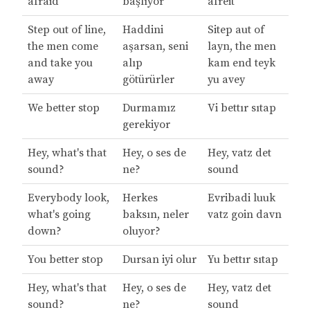
afraid
başlıyor
afreit
Step out of line,
Haddini
Sitep aut of
the men come
aşarsan, seni
layn, the men
and take you
alıp
kam end teyk
away
götürürler
yu avey
We better stop
Durmamız
Vi bettır sıtap
gerekiyor
Hey, what's that
Hey, o ses de
Hey, vatz det
sound?
ne?
sound
Everybody look,
Herkes
Evribadi luuk
what's going
baksın, neler
vatz goin davn
down?
oluyor?
You better stop
Dursan iyi olur
Yu bettır sıtap
Hey, what's that
Hey, o ses de
Hey, vatz det
sound?
ne?
sound