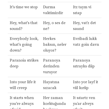
It's time we stop
Durma
Itz taym vi
vaktimizdir
sıtap
Hey, what's that
Hey, o ses de
Hey, vat’z det
sound?
ne?
saund
Everybody look,
Herkes
Evribadi lukk
what's going
baksın, neler
vatz goin davn
down?
oluyor?
Paranoia strikes
Paranoya
Paranoya
deep
derinden
sıtrayks diip
vuruyor
Into your life it
Hayatına
Into yor layf it
will creep
sızacak
viil kıriip
It starts when
Her zaman
It sıtartz ven
you're always
korktuğunda
yu’ar alveys