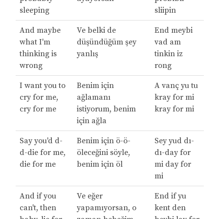
sleeping
sliipin
And maybe
Ve belki de
End meybi
what I'm
düşündüğüm şey
vad am
thinking is
yanlış
tinkin iz
wrong
rong
I want you to
Benim için
A vanç yu tu
cry for me,
ağlamanı
kray for mi
cry for me
istiyorum, benim
kray for mi
için ağla
Say you'd d-
Benim için ö-ö-
Sey yud dı-
d-die for me,
öleceğini söyle,
dı-day for
die for me
benim için öl
mi day for
mi
And if you
Ve eğer
End if yu
can't, then
yapamıyorsan, o
kent den