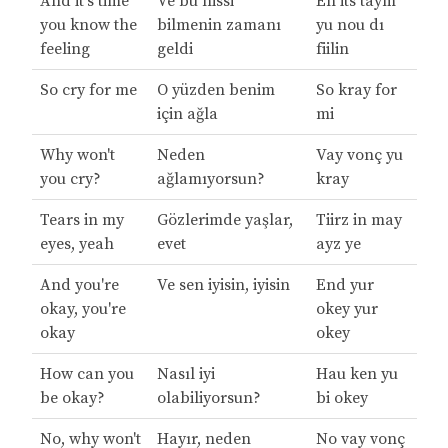
And it's time
Ve bu hissi
En its taym
you know the
bilmenin zamanı
yu nou dı
feeling
geldi
fiilin
So cry for me
O yüzden benim
So kray for
için ağla
mi
Why won't
Neden
Vay vonç yu
you cry?
ağlamıyorsun?
kray
Tears in my
Gözlerimde yaşlar,
Tiirz in may
eyes, yeah
evet
ayz ye
And you're
Ve sen iyisin, iyisin
End yur
okay, you're
okey yur
okay
okey
How can you
Nasıl iyi
Hau ken yu
be okay?
olabiliyorsun?
bi okey
No, why won't
Hayır, neden
No vay vonç