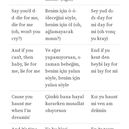
Say you'd d-
Benim için ö-ö-
Sey yud dı-
d-die for me,
öleceğini söyle,
dı-day for
die for me
benim için öl (oh,
mi day for
(oh, won't you
ağlamayacak
mi (oh vonç
cry?)
mısın?)
yu kray)
And if you
Ve eğer
End if yu
can't, then
yapamıyorsan, o
kent den
baby, lie for
zaman bebeğim,
beybi lay for
me, lie for me
benim için yalan
mi lay for mi
söyle, benim için
yalan söyle
Cause you
Çünkü bana hayal
Kız yu haunt
haunt me
kurarken musallat
mi ven am
when I'm
oluyorsun
driimin
dreamin'