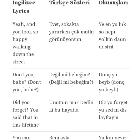
İngilizce
Türkçe Sözleri
Okunuşları
Lyrics
Yeah, and
Evet, sokakta
Ye en yu luk
you look so
yürürken çok mutlu
so hepi
happy
görünüyorsun
volkin daun
walking
dı strit
down the
street
Don't you,
Değil mi bebeğim?
Donç yu
babe? (Don't
(Değil mi bebeğim?)
beyb (donç
you, babe?)
yu beyb)
Did you
Unuttun mu? Dedin
Dic yu forget
forget? You
ki bu hayatta
yu sed in dis
said that in
layftaym
this lifetime
You can
Beni asla
Yu kın nevır