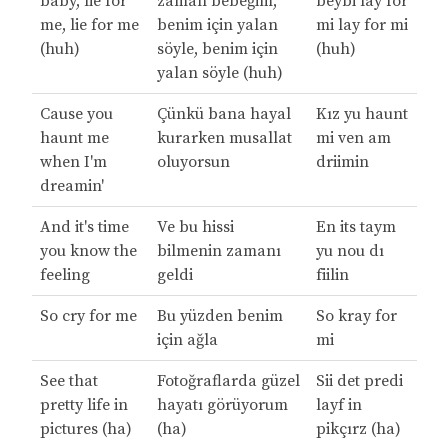
baby, lie for
zaman bebeğim,
beybi lay for
me, lie for me
benim için yalan
mi lay for mi
(huh)
söyle, benim için
(huh)
yalan söyle (huh)
Cause you
Çünkü bana hayal
Kız yu haunt
haunt me
kurarken musallat
mi ven am
when I'm
oluyorsun
driimin
dreamin'
And it's time
Ve bu hissi
En its taym
you know the
bilmenin zamanı
yu nou dı
feeling
geldi
fiilin
So cry for me
Bu yüzden benim
So kray for
için ağla
mi
See that
Fotoğraflarda güzel
Sii det predi
pretty life in
hayatı görüyorum
layf in
pictures (ha)
(ha)
pikçırz (ha)