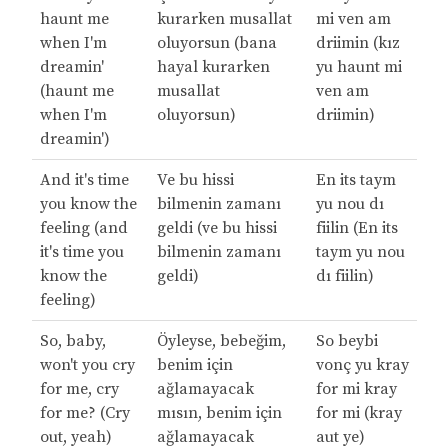
haunt me
kurarken musallat
mi ven am
when I'm
oluyorsun (bana
driimin (kız
dreamin'
hayal kurarken
yu haunt mi
(haunt me
musallat
ven am
when I'm
oluyorsun)
driimin)
dreamin')
And it's time
Ve bu hissi
En its taym
you know the
bilmenin zamanı
yu nou dı
feeling (and
geldi (ve bu hissi
fiilin (En its
it's time you
bilmenin zamanı
taym yu nou
know the
geldi)
dı fiilin)
feeling)
So, baby,
Öyleyse, bebeğim,
So beybi
won't you cry
benim için
vonç yu kray
for me, cry
ağlamayacak
for mi kray
for me? (Cry
mısın, benim için
for mi (kray
out, yeah)
ağlamayacak
aut ye)