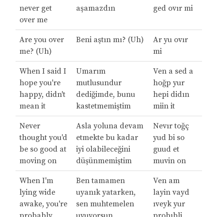
never get
aşamazdın
ged ovır mi
over me
Are you over
Beni aştın mı? (Uh)
Ar yu ovır
me? (Uh)
mi
When I said I
Umarım
Ven a sed a
hope you're
mutlusundur
hoğp yur
happy, didn't
dediğimde, bunu
hepi didın
mean it
kastetmemiştim
miin it
Never
Asla yoluna devam
Nevır toğç
thought you'd
etmekte bu kadar
yud bi so
be so good at
iyi olabileceğini
guud et
moving on
düşünmemiştim
muvin on
When I'm
Ben tamamen
Ven am
lying wide
uyanık yatarken,
layin vayd
awake, you're
sen muhtemelen
ıveyk yur
probably
uyuyorsun
probıbli