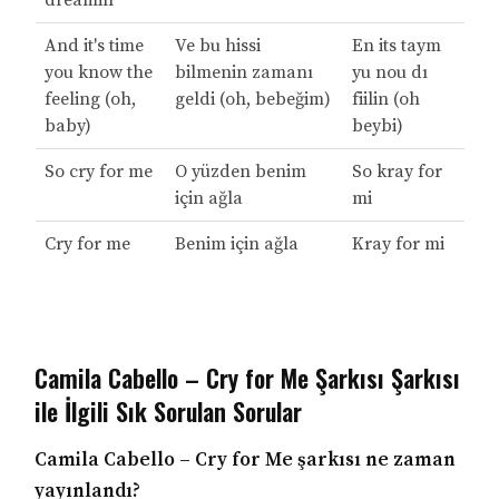
dreamin'
And it's time
Ve bu hissi
En its taym
you know the
bilmenin zamanı
yu nou dı
feeling (oh,
geldi (oh, bebeğim)
fiilin (oh
baby)
beybi)
So cry for me
O yüzden benim
So kray for
için ağla
mi
Cry for me
Benim için ağla
Kray for mi
Camila Cabello – Cry for Me Şarkısı Şarkısı
ile İlgili Sık Sorulan Sorular
Camila Cabello – Cry for Me şarkısı ne zaman
yayınlandı?