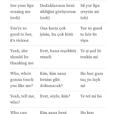
See your lips
Dudaklarının beni
Sii yor lips
erasing me
sildiğini görüyorum
ıreyzin mi
(ooh)
(ooh)
(uh)
You're so
Ona karşı çok
Yur so guud
good to her,
iyisin, bu çok kötü
tu hör its
it's vicious
vişıs
Yeah, she
Evet, bana teşekkür
Ye şi şud bi
should be
etmeli
tenkin mi
thanking me
Who, who's
Kim, kim sana
Hu huz ganı
gonna touch
benim gibi
taç yu layk
you like me?
dokunacak?
mi
Yeah, tell me,
Evet, söyle, kim?
Ye tel mi hu
who?
Who can
Kim sana beni
Hu ken