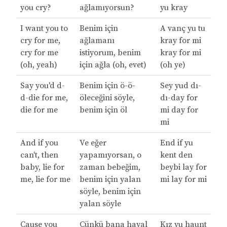
you cry?
ağlamıyorsun?
yu kray
I want you to
Benim için
A vanç yu tu
cry for me,
ağlamanı
kray for mi
cry for me
istiyorum, benim
kray for mi
(oh, yeah)
için ağla (oh, evet)
(oh ye)
Say you'd d-
Benim için ö-ö-
Sey yud dı-
d-die for me,
öleceğini söyle,
dı-day for
die for me
benim için öl
mi day for
mi
And if you
Ve eğer
End if yu
can't, then
yapamıyorsan, o
kent den
baby, lie for
zaman bebeğim,
beybi lay for
me, lie for me
benim için yalan
mi lay for mi
söyle, benim için
yalan söyle
Cause you
Çünkü bana hayal
Kız yu haunt