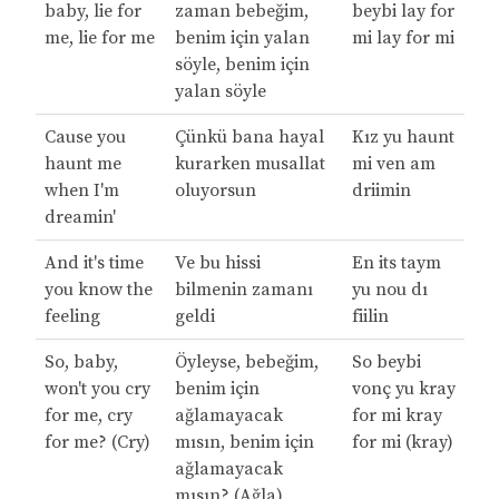
baby, lie for
zaman bebeğim,
beybi lay for
me, lie for me
benim için yalan
mi lay for mi
söyle, benim için
yalan söyle
Cause you
Çünkü bana hayal
Kız yu haunt
haunt me
kurarken musallat
mi ven am
when I'm
oluyorsun
driimin
dreamin'
And it's time
Ve bu hissi
En its taym
you know the
bilmenin zamanı
yu nou dı
feeling
geldi
fiilin
So, baby,
Öyleyse, bebeğim,
So beybi
won't you cry
benim için
vonç yu kray
for me, cry
ağlamayacak
for mi kray
for me? (Cry)
mısın, benim için
for mi (kray)
ağlamayacak
mısın? (Ağla)