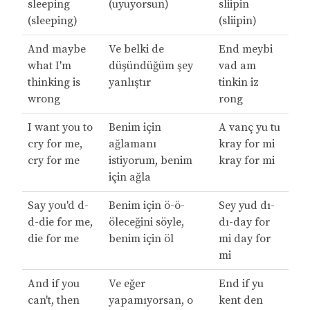
sleeping
(uyuyorsun)
sliipin
(sleeping)
(sliipin)
And maybe
Ve belki de
End meybi
what I'm
düşündüğüm şey
vad am
thinking is
yanlıştır
tinkin iz
wrong
rong
I want you to
Benim için
A vanç yu tu
cry for me,
ağlamanı
kray for mi
cry for me
istiyorum, benim
kray for mi
için ağla
Say you'd d-
Benim için ö-ö-
Sey yud dı-
d-die for me,
öleceğini söyle,
dı-day for
die for me
benim için öl
mi day for
mi
And if you
Ve eğer
End if yu
can't, then
yapamıyorsan, o
kent den