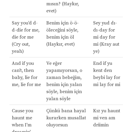
mısın? (Haykır,
evet)
Say you'd d-
Benim için ö-ö-
Sey yud dı-
d-die for me,
öleceğini söyle,
dı-day for
die for me
benim için öl
mi day for
(Cry out,
(Haykır, evet)
mi (Kray aut
yeah)
ye)
And if you
Ve eğer
End if yu
can't, then
yapamıyorsan, o
kent den
baby, lie for
zaman bebeğim,
beybi lay for
me, lie for me
benim için yalan
mi lay for mi
söyle, benim için
yalan söyle
Cause you
Çünkü bana hayal
Kız yu haunt
haunt me
kurarken musallat
mi ven am
when I'm
oluyorsun
driimin