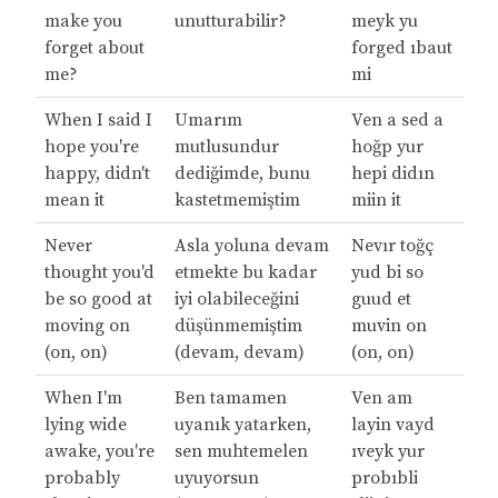
make you
unutturabilir?
meyk yu
forget about
forged ıbaut
me?
mi
When I said I
Umarım
Ven a sed a
hope you're
mutlusundur
hoğp yur
happy, didn't
dediğimde, bunu
hepi didın
mean it
kastetmemiştim
miin it
Never
Asla yoluna devam
Nevır toğç
thought you'd
etmekte bu kadar
yud bi so
be so good at
iyi olabileceğini
guud et
moving on
düşünmemiştim
muvin on
(on, on)
(devam, devam)
(on, on)
When I'm
Ben tamamen
Ven am
lying wide
uyanık yatarken,
layin vayd
awake, you're
sen muhtemelen
ıveyk yur
probably
uyuyorsun
probıbli