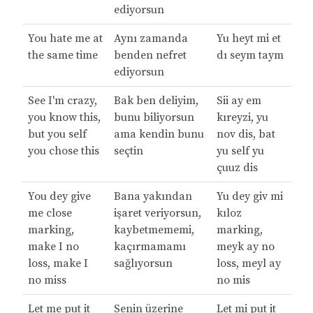
ediyorsun
You hate me at
Aynı zamanda
Yu heyt mi et
the same time
benden nefret
dı seym taym
ediyorsun
See I'm crazy,
Bak ben deliyim,
Sii ay em
you know this,
bunu biliyorsun
kıreyzi, yu
but you sеlf
ama kendin bunu
nov dis, bat
you chose this
seçtin
yu self yu
çuuz dis
You dey give
Bana yakından
Yu dey giv mi
mе close
işaret veriyorsun,
kıloz
marking,
kaybetmememi,
marking,
make I no
kaçırmamamı
meyk ay no
loss, make I
sağlıyorsun
loss, meyl ay
no miss
no mis
Let me put it
Senin üzerine
Let mi put it