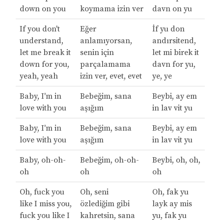
down on you
koymama izin ver
davn on yu
If you don't
Eğer
İf yu don
understand,
anlamıyorsan,
andırsitend,
let me break it
senin için
let mi birek it
down for you,
parçalamama
davn for yu,
yeah, yeah
izin ver, evet, evet
ye, ye
Baby, I'm in
Bebeğim, sana
Beybi, ay em
love with you
aşığım
in lav vit yu
Baby, I'm in
Bebeğim, sana
Beybi, ay em
love with you
aşığım
in lav vit yu
Baby, oh-oh-
Bebeğim, oh-oh-
Beybi, oh, oh,
oh
oh
oh
Oh, fuck you
Oh, seni
Oh, fak yu
like I miss you,
özlediğim gibi
layk ay mis
fuck you like I
kahretsin, sana
yu, fak yu