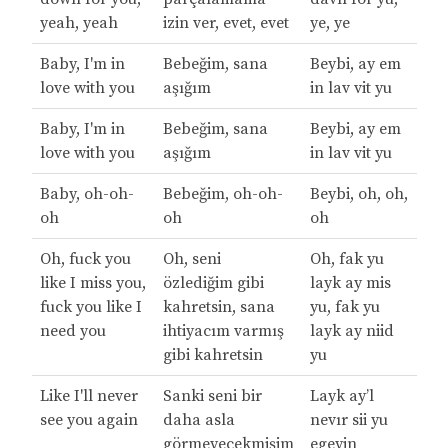
yeah, yeah
izin ver, evet, evet
ye, ye
Baby, I'm in
Bebeğim, sana
Beybi, ay em
love with you
aşığım
in lav vit yu
Baby, I'm in
Bebeğim, sana
Beybi, ay em
love with you
aşığım
in lav vit yu
Baby, oh-oh-
Bebeğim, oh-oh-
Beybi, oh, oh,
oh
oh
oh
Oh, fuck you
Oh, seni
Oh, fak yu
like I miss you,
özlediğim gibi
layk ay mis
fuck you like I
kahretsin, sana
yu, fak yu
need you
ihtiyacım varmış
layk ay niid
gibi kahretsin
yu
Like I'll never
Sanki seni bir
Layk ay’l
see you again
daha asla
nevır sii yu
görmeyecekmişim
egeyin