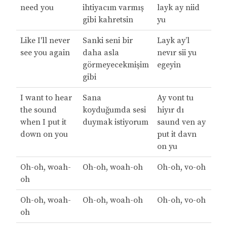
need you
ihtiyacım varmış
layk ay niid
gibi kahretsin
yu
Like I'll never
Sanki seni bir
Layk ay’l
see you again
daha asla
nevır sii yu
görmeyecekmişim
egeyin
gibi
I want to hear
Sana
Ay vont tu
the sound
koyduğumda sesi
hiyır dı
when I put it
duymak istiyorum
saund ven ay
down on you
put it davn
on yu
Oh-oh, woah-
Oh-oh, woah-oh
Oh-oh, vo-oh
oh
Oh-oh, woah-
Oh-oh, woah-oh
Oh-oh, vo-oh
oh