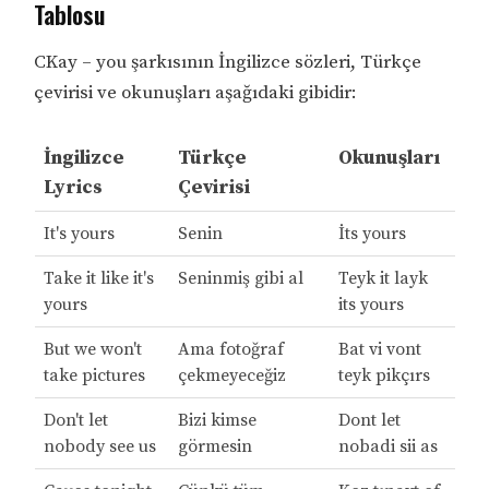
Tablosu
CKay – you şarkısının İngilizce sözleri, Türkçe
çevirisi ve okunuşları aşağıdaki gibidir:
İngilizce
Türkçe
Okunuşları
Lyrics
Çevirisi
It's yours
Senin
İts yours
Take it like it's
Seninmiş gibi al
Teyk it layk
yours
its yours
But we won't
Ama fotoğraf
Bat vi vont
take pictures
çekmeyeceğiz
teyk pikçırs
Don't let
Bizi kimse
Dont let
nobody see us
görmesin
nobadi sii as