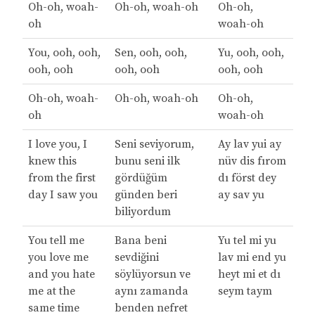
Oh-oh, woah-
Oh-oh, woah-oh
Oh-oh,
oh
woah-oh
You, ooh, ooh,
Sen, ooh, ooh,
Yu, ooh, ooh,
ooh, ooh
ooh, ooh
ooh, ooh
Oh-oh, woah-
Oh-oh, woah-oh
Oh-oh,
oh
woah-oh
I love you, I
Seni seviyorum,
Ay lav yui ay
knew this
bunu seni ilk
nüv dis fırom
from the first
gördüğüm
dı först dey
day I saw you
günden beri
ay sav yu
biliyordum
You tell me
Bana beni
Yu tel mi yu
you love me
sevdiğini
lav mi end yu
and you hate
söylüyorsun ve
heyt mi et dı
me at the
aynı zamanda
seym taym
same time
benden nefret