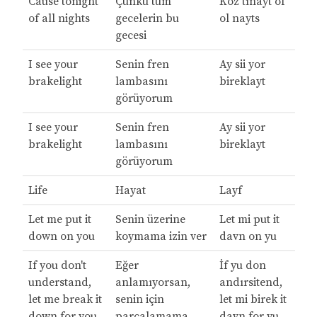
Cause tonight
Çünkü tüm
Koz tınayt of
of all nights
gecelerin bu
ol nayts
gecesi
I see your
Senin fren
Ay sii yor
brakelight
lambasını
bireklayt
görüyorum
I see your
Senin fren
Ay sii yor
brakelight
lambasını
bireklayt
görüyorum
Life
Hayat
Layf
Let me put it
Senin üzerine
Let mi put it
down on you
koymama izin ver
davn on yu
If you don't
Eğer
İf yu don
understand,
anlamıyorsan,
andırsitend,
let me break it
senin için
let mi birek it
down for you,
parçalamama
davn for yu,