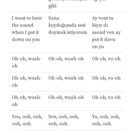
gibi
I want to hear
Sana
Ay vont tu
the sound
koyduğumda sesi
hiyır dı
when I put it
duymak istiyorum
saund ven ay
down on you
put it davn
on yu
Oh-oh, woah-
Oh-oh, woah-oh
Oh-oh, vo-oh
oh
Oh-oh, woah-
Oh-oh, woah-oh
Oh-oh, vo-oh
oh
Oh-oh, woah-
Oh-oh, woah-oh
Oh-oh, vo-oh
oh
You, ooh, ooh,
Sen, ooh, ooh,
Yu, ooh, ooh,
ooh, ooh
ooh, ooh
ooh, ooh