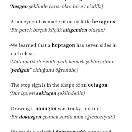
(
Beşgen
şeklinde çatısı olan bir ev çizdik.)
-A honeycomb is made of many little
hexagons
.
(Bir petek birçok küçük
altıgenden
oluşur.)
-We learned that a
heptagon
has seven sides in
math class.
(Matematik dersinde yedi kenarlı şeklin adının
“
yedigen
” olduğunu öğrendik.)
-The stop sign is in the shape of an
octagon
.
(Dur işareti
sekizgen
şeklindedir.)
-Drawing a
nonagon
was tricky, but fun!
(Bir
dokuzgen
çizmek zordu ama eğlenceliydi!)