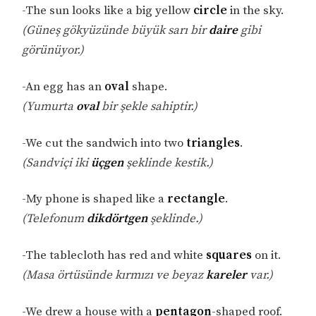
-The sun looks like a big yellow
circle
in the sky.
(Güneş gökyüzünde büyük sarı bir
daire
gibi
görünüyor.)
-An egg has an
oval
shape.
(Yumurta
oval
bir şekle sahiptir.)
-We cut the sandwich into two
triangles
.
(Sandviçi iki
üçgen
şeklinde kestik.)
-My phone is shaped like a
rectangle
.
(Telefonum
dikdörtgen
şeklinde.)
-The tablecloth has red and white
squares
on it.
(Masa örtüsünde kırmızı ve beyaz
kareler
var.)
-We drew a house with a
pentagon
-shaped roof.