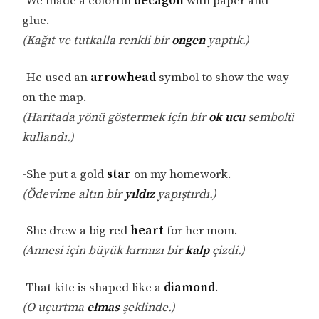
-We made a colorful
decagon
with paper and
glue.
(Kağıt ve tutkalla renkli bir
ongen
yaptık.)
-He used an
arrowhead
symbol to show the way
on the map.
(Haritada yönü göstermek için bir
ok ucu
sembolü
kullandı.)
-She put a gold
star
on my homework.
(Ödevime altın bir
yıldız
yapıştırdı.)
-She drew a big red
heart
for her mom.
(Annesi için büyük kırmızı bir
kalp
çizdi.)
-That kite is shaped like a
diamond
.
(O uçurtma
elmas
şeklinde.)