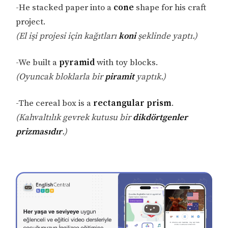
-He stacked paper into a
cone
shape for his craft
project.
(El işi projesi için kağıtları
koni
şeklinde yaptı.)
-We built a
pyramid
with toy blocks.
(Oyuncak bloklarla bir
piramit
yaptık.)
-The cereal box is a
rectangular
prism
.
(Kahvaltılık gevrek kutusu bir
dikdörtgenler
prizmasıdır
.)