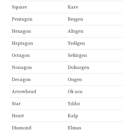
Square
Kare
Pentagon
Beşgen
Hexagon
Altıgen
Heptagon
Yedigen
Octagon
Sekizgen
Nonagon
Dokuzgen
Decagon
Ongen
Arrowhead
Ok ucu
Star
Yıldız
Heart
Kalp
Diamond
Elmas