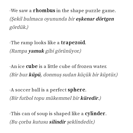
-We saw a
rhombus
in the shape puzzle game.
(Şekil bulmaca oyununda bir
eşkenar dörtgen
gördük.)
-The ramp looks like a
trapezoid
.
(Rampa
yamuk
gibi görünüyor.)
-An ice
cube
is a little cube of frozen water.
(Bir buz
küpü
, donmuş sudan küçük bir küptür.)
-A soccer ball is a perfect
sphere
.
(Bir futbol topu mükemmel bir
küredir
.)
-This can of soup is shaped like a
cylinder
.
(Bu çorba kutusu
silindir
şeklindedir.)