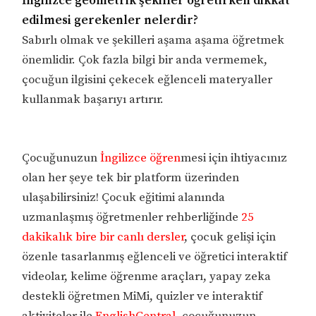
İngilizce geometrik şekiller öğretirken dikkat
edilmesi gerekenler nelerdir?
Sabırlı olmak ve şekilleri aşama aşama öğretmek
önemlidir. Çok fazla bilgi bir anda vermemek,
çocuğun ilgisini çekecek eğlenceli materyaller
kullanmak başarıyı artırır.
Çocuğunuzun
İngilizce öğren
mesi için ihtiyacınız
olan her şeye tek bir platform üzerinden
ulaşabilirsiniz! Çocuk eğitimi alanında
uzmanlaşmış öğretmenler rehberliğinde
25
dakikalık bire bir canlı dersler
, çocuk gelişi için
özenle tasarlanmış eğlenceli ve öğretici interaktif
videolar, kelime öğrenme araçları, yapay zeka
destekli öğretmen MiMi, quizler ve interaktif
aktiviteler ile
EnglishCentral
, çocuğunuzun