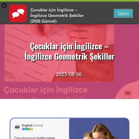
×
Çocuklar için İngilizce –
TR
Giriş Yap
Open
İngilizce Geometrik Şekiller
(2026 Güncel)
İçeriğe
EnglishCentral
atla
Çocuklar için İngilizce –
İngilizce Geometrik Şekiller
2025-08-06