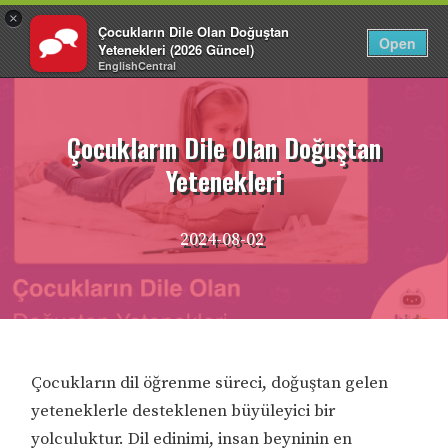
×
Çocukların Dile Olan Doğuştan
TR
Giriş Yap
Open
Yetenekleri (2026 Güncel)
EnglishCentral
İçeriğe
atla
Çocukların Dile Olan Doğuştan
Yetenekleri
2024-08-02
Çocukların dil öğrenme süreci, doğuştan gelen
yeteneklerle desteklenen büyüleyici bir
yolculuktur. Dil edinimi, insan beyninin en