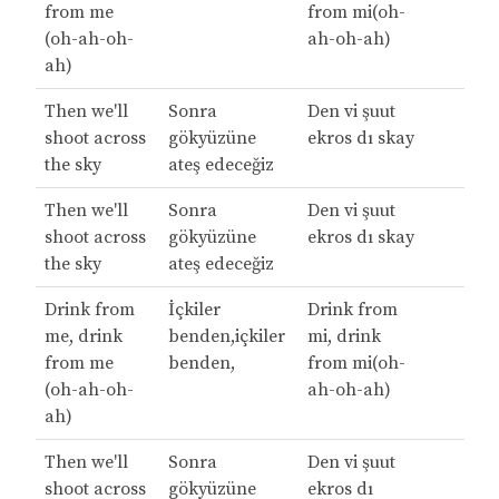
from me
from mi(oh-
(oh-ah-oh-
ah-oh-ah)
ah)
Then we'll
Sonra
Den vi şuut
shoot across
gökyüzüne
ekros dı skay
the sky
ateş edeceğiz
Then we'll
Sonra
Den vi şuut
shoot across
gökyüzüne
ekros dı skay
the sky
ateş edeceğiz
Drink from
İçkiler
Drink from
me, drink
benden,içkiler
mi, drink
from me
benden,
from mi(oh-
(oh-ah-oh-
ah-oh-ah)
ah)
Then we'll
Sonra
Den vi şuut
shoot across
gökyüzüne
ekros dı