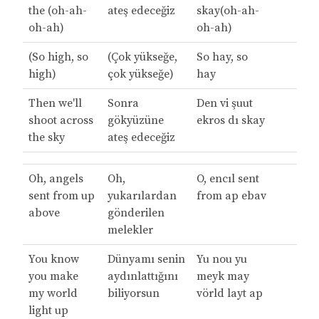
the (oh-ah-
ateş edeceğiz
skay(oh-ah-
oh-ah)
oh-ah)
(So high, so
(Çok yükseğe,
So hay, so
high)
çok yükseğe)
hay
Then we'll
Sonra
Den vi şuut
shoot across
gökyüzüne
ekros dı skay
the sky
ateş edeceğiz
Oh, angels
Oh,
O, encıl sent
sent from up
yukarılardan
from ap ebav
above
gönderilen
melekler
You know
Dünyamı senin
Yu nou yu
you make
aydınlattığını
meyk may
my world
biliyorsun
vörld layt ap
light up