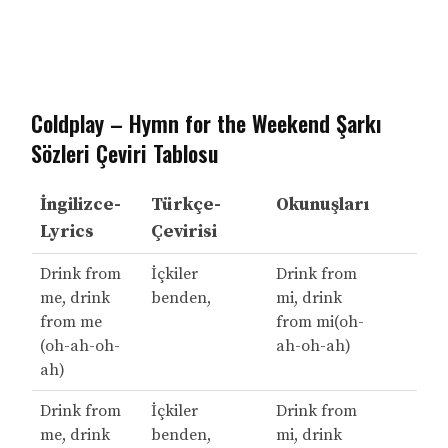
Coldplay – Hymn for the Weekend Şarkı
Sözleri Çeviri Tablosu
İngilizce-
Türkçe-
Okunuşları
Lyrics
Çevirisi
Drink from
İçkiler
Drink from
me, drink
benden,
mi, drink
from me
from mi(oh-
(oh-ah-oh-
ah-oh-ah)
ah)
Drink from
İçkiler
Drink from
me, drink
benden,
mi, drink