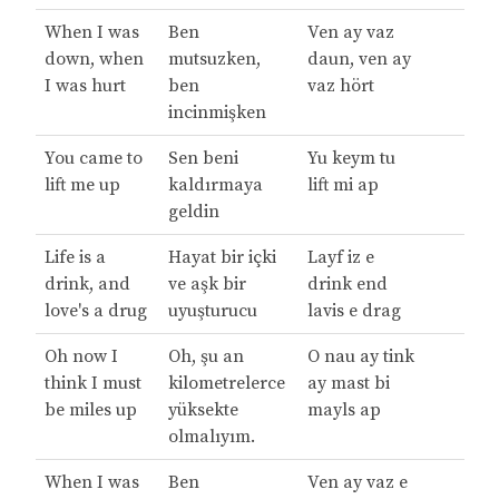
When I was
Ben
Ven ay vaz
down, when
mutsuzken,
daun, ven ay
I was hurt
ben
vaz hört
incinmişken
You came to
Sen beni
Yu keym tu
lift me up
kaldırmaya
lift mi ap
geldin
Life is a
Hayat bir içki
Layf iz e
drink, and
ve aşk bir
drink end
love's a drug
uyuşturucu
lavis e drag
Oh now I
Oh, şu an
O nau ay tink
think I must
kilometrelerce
ay mast bi
be miles up
yüksekte
mayls ap
olmalıyım.
When I was
Ben
Ven ay vaz e