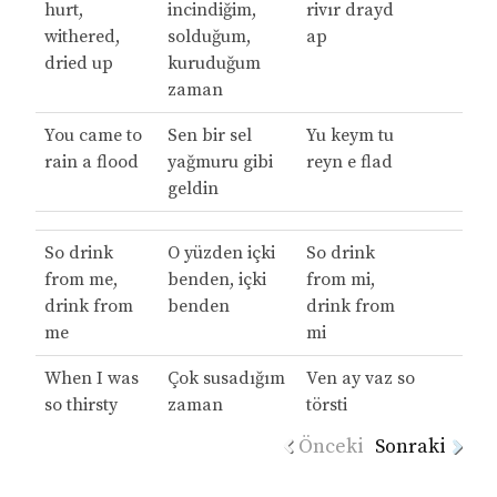
hurt,
incindiğim,
rivır drayd
withered,
solduğum,
ap
dried up
kuruduğum
zaman
You came to
Sen bir sel
Yu keym tu
rain a flood
yağmuru gibi
reyn e flad
geldin
So drink
O yüzden içki
So drink
from me,
benden, içki
from mi,
drink from
benden
drink from
me
mi
When I was
Çok susadığım
Ven ay vaz so
so thirsty
zaman
törsti
Önceki
Sonraki