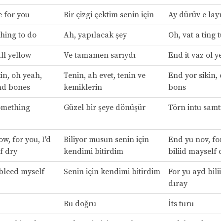
e for you
Bir çizgi çektim senin için
Ay dürüv e lay
thing to do
Ah, yapılacak şey
Oh, vat a ting 
ll yellow
Ve tamamen sarıydı
End it vaz ol y
in, oh yeah,
Tenin, ah evet, tenin ve
End yor sikin,
nd bones
kemiklerin
bons
omething
Güzel bir şeye dönüşür
Törn intu samti
w, for you, I'd
Biliyor musun senin için
End yu nov, fo
f dry
kendimi bitirdim
biliid mayself 
 bleed myself
Senin için kendimi bitirdim
For yu ayd bili
dıray
Bu doğru
İts turu