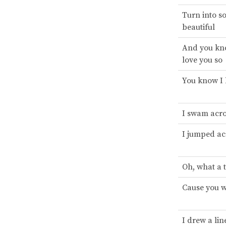
Turn into s
beautiful
And you kn
love you so
You know I 
I swam acr
I jumped ac
Oh, what a 
Cause you w
I drew a lin