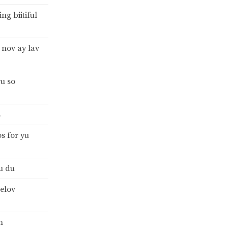
ng biitiful
 nov ay lav
yu so
s
s for yu
tu du
yelov
n