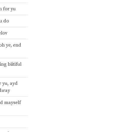
n for yu
tu do
elov
 oh ye, end
ng biitiful
r yu, ayd
dıray
id mayself