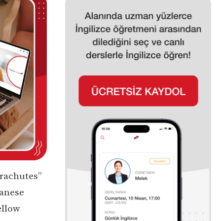
arachutes”
panese
ellow