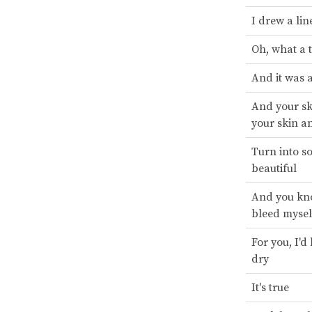
I drew a lin
Oh, what a 
And it was a
And your sk
your skin a
Turn into s
beautiful
And you kno
bleed mysel
For you, I'd
dry
It's true