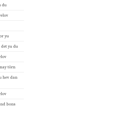
u du
yelov
or yu
 det yu du
elov
may törn
tu hev dan
elov
end bons