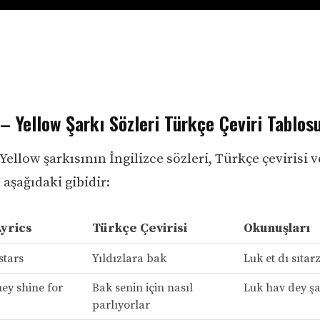
– Yellow Şarkı Sözleri Türkçe Çeviri Tablos
Yellow şarkısının İngilizce sözleri, Türkçe çevirisi v
aşağıdaki gibidir:
Lyrics
Türkçe Çevirisi
Okunuşları
stars
Yıldızlara bak
Luk et dı sıtar
ey shine for
Bak senin için nasıl
Luk hav dey şa
parlıyorlar