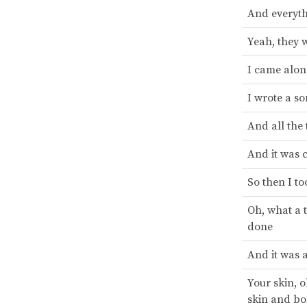
And everyth
Yeah, they w
I came alo
I wrote a so
And all the
And it was 
So then I t
Oh, what a 
done
And it was a
Your skin, 
skin and b