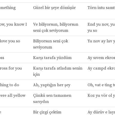
omething
Güzel bir şeye dönüşür
Törn intu samti
ow, you know I
Ve biliyorsun, biliyorsun
End yu nov, yu
seni çok seviyorum
yu so
love you so
Biliyorsun seni çok
Yu nov ay lav 
seviyorum
oss
Karşı tarafa yüzdüm
Ay sıvem ekro
ross for you
Karşı tarafa atladım senin
Ay campd ekro
için
thing to do
Ah, yaptığın her şey
Oh, vat e ting 
ere all yellow
Çünkü sen tamamen
Koz yu vör ol 
sarıydın
e
Bir çizgi çektim
Ay dürüv e lay