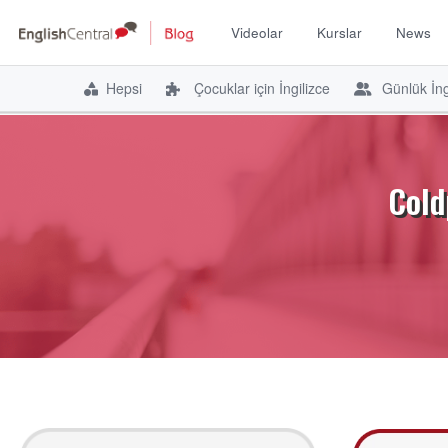
Videolar
Kurslar
News
Hepsi
Çocuklar için İngilizce
Günlük İng
İçeriğe
atla
Cold