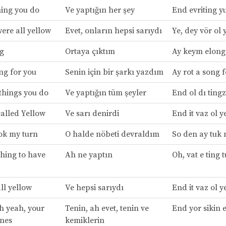
ing you do
Ve yaptığın her şey
End evriting y
ere all yellow
Evet, onların hepsi sarıydı
Ye, dey vör ol 
ng
Ortaya çıktım
Ay keym elong
ng for you
Senin için bir şarkı yazdım
Ay rot a song f
 things you do
Ve yaptığın tüm şeyler
End ol dı tingz
called Yellow
Ve sarı denirdi
End it vaz ol y
ook my turn
O halde nöbeti devraldım
So den ay tuk 
thing to have
Ah ne yaptın
Oh, vat e ting 
ll yellow
Ve hepsi sarıydı
End it vaz ol y
oh yeah, your
Tenin, ah evet, tenin ve
End yor sikin 
ones
kemiklerin