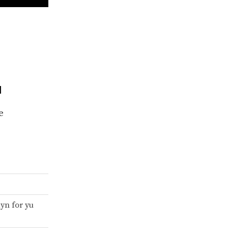
u
e
z
yn for yu