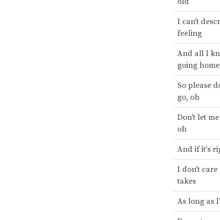
old
I can't desc
feeling
And all I kn
going home
So please do
go, oh
Don't let me
oh
And if it's r
I don't care
takes
As long as 