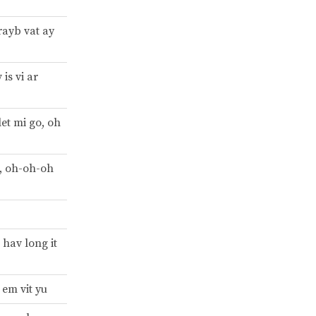
rayb vat ay
is vi ar
let mi go, oh
o, oh-oh-oh
 hav long it
 em vit yu