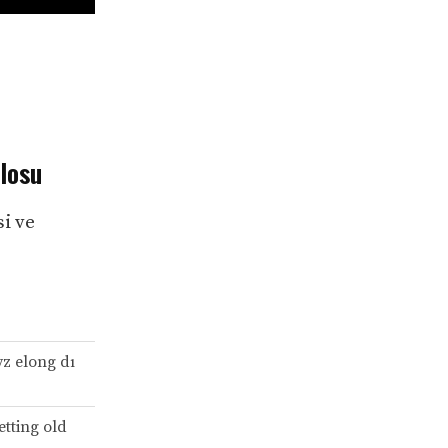
losu
si ve
yz elong dı
etting old