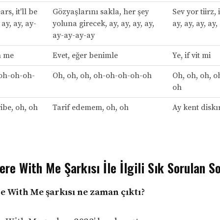
rs, it'll be
Gözyaşlarını sakla, her şey
Sev yor tiirz, i
 ay, ay, ay-
yoluna girecek, ay, ay, ay, ay,
ay, ay, ay, ay
ay-ay-ay-ay
h me
Evet, eğer benimle
Ye, if vit mi
 oh-oh-oh-
Oh, oh, oh, oh-oh-oh-oh-oh
Oh, oh, oh, 
oh
ribe, oh, oh
Tarif edemem, oh, oh
Ay kent diskı
re With Me Şarkısı İle İlgili Sık Sorulan So
e With Me şarkısı ne zaman çıktı?