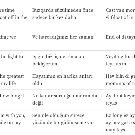
re time
Rüzgarda süzülmeden önce
Cast van mor
oat off in the
sadece bir kez daha
vi fıloat of in
 time we
Ve harcadığımız her zaman
End ol dı tay
the light to
Işığın bizi içine almasını
Veyiting for d
bekliyorum
teyk as in
he greatest
Hayatımın en harika anları
Hev biin dı gı
my life
oldu
momınts of m
 how long it
Ne kadar sürdüğü umurumda
Ay dont keyır
değil
teyks
'm with you,
Seninle olduğum sürece
Ez long ez ay
mile on my
yüzümde bir gülümseme var
ay hev gat e 
may feys