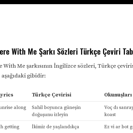
ere With Me Şarkı Sözleri Türkçe Çeviri Tab
 With Me şarkısının İngilizce sözleri, Türkçe çeviri
aşağıdaki gibidir:
Lyrics
Türkçe Çevirisi
Okunuşları
unrise along
Sahil boyunca güneşin
Voç dı sanra
doğuşunu izleyin
koast
h getting
İkimiz de yaşlandıkça
Ez vi ar bot g