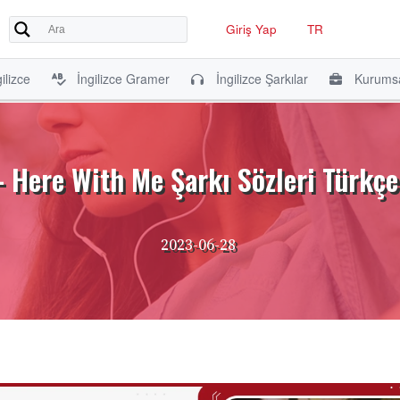
Giriş Yap
TR
ilizce
İngilizce Gramer
İngilizce Şarkılar
Kurumsa
 Here With Me Şarkı Sözleri Türkçe
2023-06-28