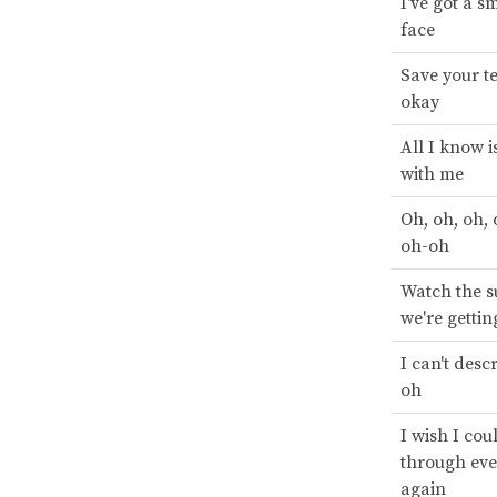
I've got a s
face
Save your tea
okay
All I know i
with me
Oh, oh, oh,
oh-oh
Watch the s
we're gettin
I can't desc
oh
I wish I coul
through ev
again