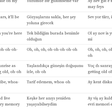
mile on my
Yüzümde bir gülümseme var
Ay hev gat e 
may feys
rs, it'll be
Gözyaşlarını sakla, her şey
Sev yor tiirz, 
yoluna girecek
s you're here
Tek bildiğim burada benimle
Ol ay nov is y
olduğun
mi
 oh-oh-oh-
Oh, oh, oh, oh-oh-oh-oh-oh
Oh, oh, oh, 
oh
unrise as
Yaşlandıkça güneşin doğuşunu
Voç dı sanray
g old, oh-oh
izle, oh-oh
getting old o
ribe, whoa-
Tarif edemem, whoa-oh
Ay kent diskı
d live
Keşke her anıyı yeniden
Ay viş ay kuld
ery memory
yaşayabilseydim
evri memori 