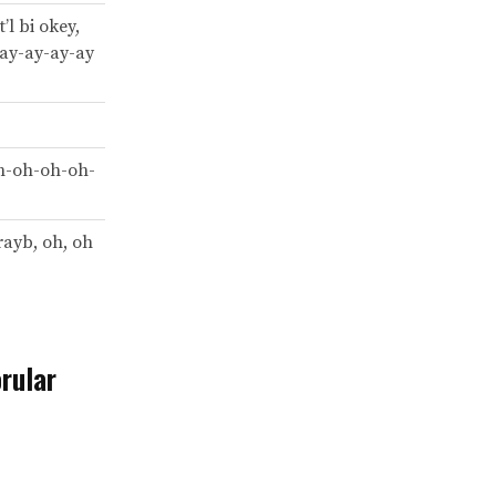
t’l bi okey,
, ay-ay-ay-ay
oh-oh-oh-oh-
rayb, oh, oh
rular