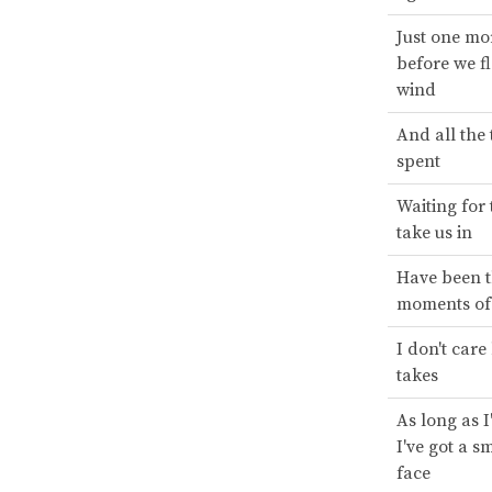
Just one mo
before we fl
wind
And all the
spent
Waiting for 
take us in
Have been t
moments of 
I don't care
takes
As long as I
I've got a s
face