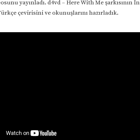
osunu yayınladı. d4vd – Here With Me şarkısının İn
Türkçe çevirisini ve okunuşlarını hazırladık.