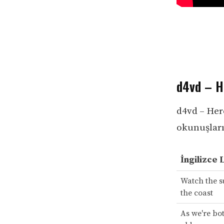
d4vd – H
d4vd – Here
okunuşları 
İngilizce 
Watch the s
the coast
As we're bot