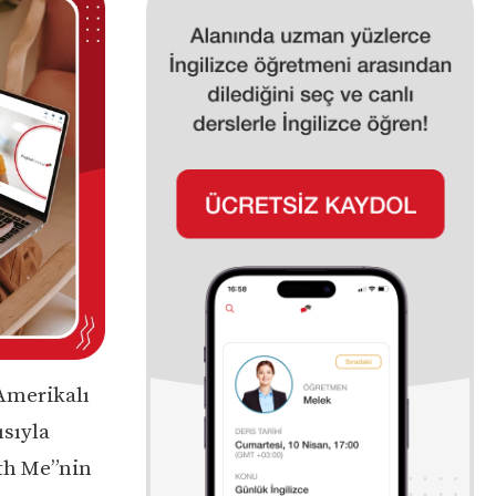
Amerikalı
ısıyla
ith Me”nin