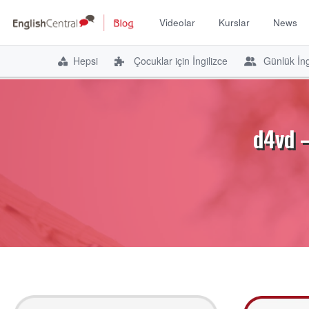
Videolar
Kurslar
News
Hepsi
Çocuklar için İngilizce
Günlük İng
İçeriğe
atla
d4vd –