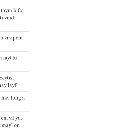
 taym bifor
 fı vind
m vi sipent
ı layt tu
reytıst
ay layf
 hav long it
 em vit yu,
sımayl on