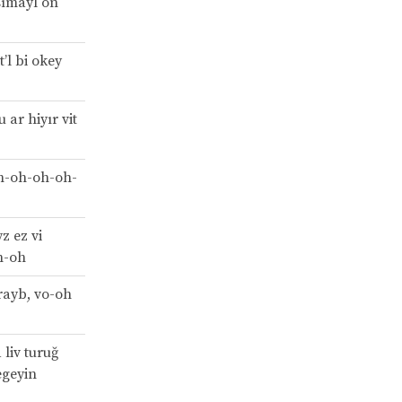
sımayl on
it’l bi okey
u ar hiyır vit
oh-oh-oh-oh-
z ez vi
h-oh
rayb, vo-oh
 liv turuğ
egeyin