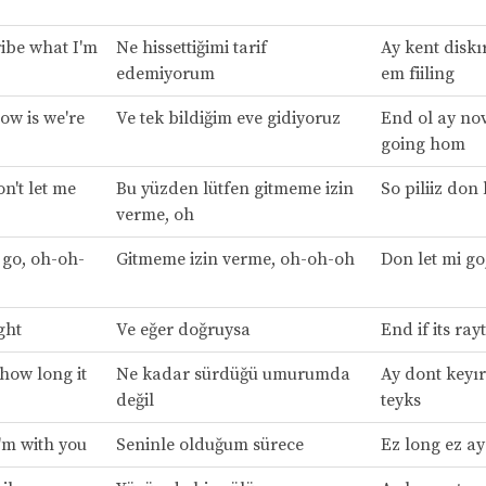
ribe what I'm
Ne hissettiğimi tarif
Ay kent diskı
edemiyorum
em fiiling
ow is we're
Ve tek bildiğim eve gidiyoruz
End ol ay nov 
going hom
n't let me
Bu yüzden lütfen gitmeme izin
So piliiz don 
verme, oh
 go, oh-oh-
Gitmeme izin verme, oh-oh-oh
Don let mi g
ight
Ve eğer doğruysa
End if its rayt
 how long it
Ne kadar sürdüğü umurumda
Ay dont keyır
değil
teyks
I'm with you
Seninle olduğum sürece
Ez long ez ay