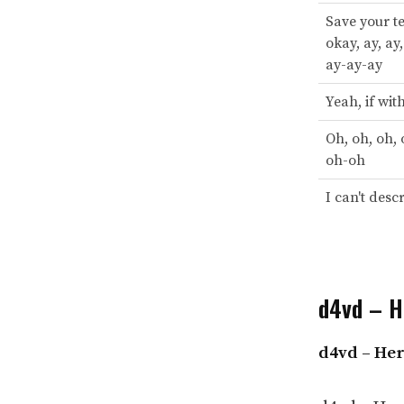
Save your tea
okay, ay, ay,
ay-ay-ay
Yeah, if wit
Oh, oh, oh,
oh-oh
I can't desc
d4vd – He
d4vd – Her