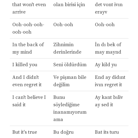
that won't even
olan birisi için
det vont ivın
arrive
erayv
Ooh-ooh-ooh-
Ooh-ooh
Ooh-ooh
ooh-ooh
In the back of
Zihnimin
İn dı bek of
my mind
derinlerinde
may maynd
I killed you
Seni öldürdüm
Ay kild yu
And I didn't
Ve pişman bile
End ay didınt
even regret it
değilim
ivın regret it
I can't believe I
Bunu
Ay kant bıliv
said it
söylediğime
ay sed it
inanamıyorum
ama
But it's true
Bu doğru
Bat its turu