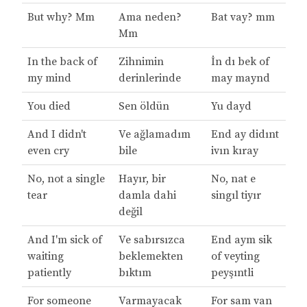
But why? Mm
Ama neden?
Bat vay? mm
Mm
In the back of
Zihnimin
İn dı bek of
my mind
derinlerinde
may maynd
You died
Sen öldün
Yu dayd
And I didn't
Ve ağlamadım
End ay didınt
even cry
bile
ivın kıray
No, not a single
Hayır, bir
No, nat e
tear
damla dahi
singıl tiyır
değil
And I'm sick of
Ve sabırsızca
End aym sik
waiting
beklemekten
of veyting
patiently
bıktım
peyşıntli
For someone
Varmayacak
For sam van