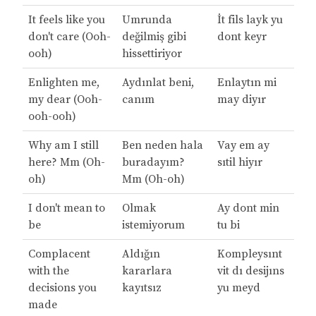
It feels like you
Umrunda
İt fils layk yu
don't care (Ooh-
değilmiş gibi
dont keyr
ooh)
hissettiriyor
Enlighten me,
Aydınlat beni,
Enlaytın mi
my dear (Ooh-
canım
may diyır
ooh-ooh)
Why am I still
Ben neden hala
Vay em ay
here? Mm (Oh-
buradayım?
sıtil hiyır
oh)
Mm (Oh-oh)
I don't mean to
Olmak
Ay dont min
be
istemiyorum
tu bi
Complacent
Aldığın
Kompleysınt
with the
kararlara
vit dı desijıns
decisions you
kayıtsız
yu meyd
made