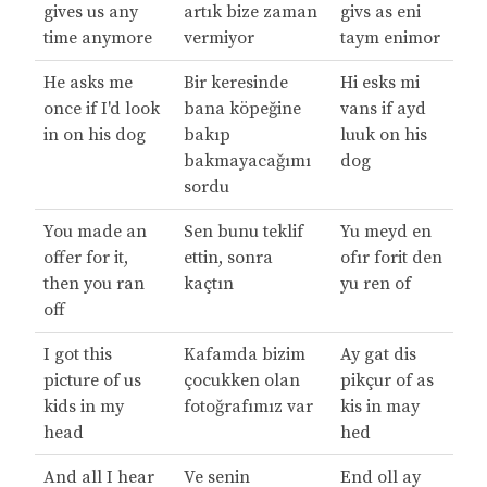
gives us any
artık bize zaman
givs as eni
time anymore
vermiyor
taym enimor
He asks me
Bir keresinde
Hi esks mi
once if I'd look
bana köpeğine
vans if ayd
in on his dog
bakıp
luuk on his
bakmayacağımı
dog
sordu
You made an
Sen bunu teklif
Yu meyd en
offer for it,
ettin, sonra
ofır forit den
then you ran
kaçtın
yu ren of
off
I got this
Kafamda bizim
Ay gat dis
picture of us
çocukken olan
pikçur of as
kids in my
fotoğrafımız var
kis in may
head
hed
And all I hear
Ve senin
End oll ay