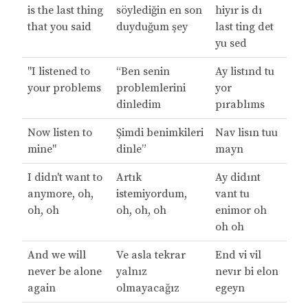
is the last thing
söylediğin en son
hiyır is dı
that you said
duyduğum şey
last ting det
yu sed
"I listened to
“Ben senin
Ay listınd tu
your problems
problemlerini
yor
dinledim
pırablıms
Now listen to
Şimdi benimkileri
Nav lisın tuu
mine"
dinle”
mayn
I didn't want to
Artık
Ay didınt
anymore, oh,
istemiyordum,
vant tu
oh, oh
oh, oh, oh
enimor oh
oh oh
And we will
Ve asla tekrar
End vi vil
never be alone
yalnız
nevır bi elon
again
olmayacağız
egeyn