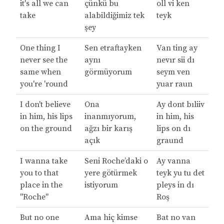
it's all we can
çünkü bu
oll vi ken
take
alabildiğimiz tek
teyk
şey
One thing I
Sen etraftayken
Van ting ay
never see the
aynı
nevır sii dı
same when
görmüyorum
seym ven
you're 'round
yuar raun
I don't believe
Ona
Ay dont bıliiv
in him, his lips
inanmıyorum,
in him, his
on the ground
ağzı bir karış
lips on dı
açık
graund
I wanna take
Seni Roche’daki o
Ay vanna
you to that
yere götürmek
teyk yu tu det
place in the
istiyorum
pleys in dı
"Roche"
Roş
But no one
Ama hiç kimse
Bat no van