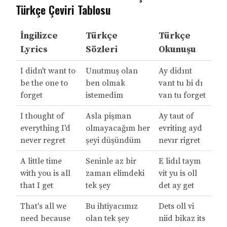
Türkçe Çeviri Tablosu
İngilizce
Türkçe
Türkçe
Lyrics
Sözleri
Okunuşu
I didn't want to
Unutmuş olan
Ay didınt
be the one to
ben olmak
vant tu bi dı
forget
istemedim
van tu forget
I thought of
Asla pişman
Ay taut of
everything I'd
olmayacağım her
evriting ayd
never regret
şeyi düşündüm
nevır rigret
A little time
Seninle az bir
E lidıl taym
with you is all
zaman elimdeki
vit yu is oll
that I get
tek şey
det ay get
That's all we
Bu ihtiyacımız
Dets oll vi
need because
olan tek şey
niid bikaz its