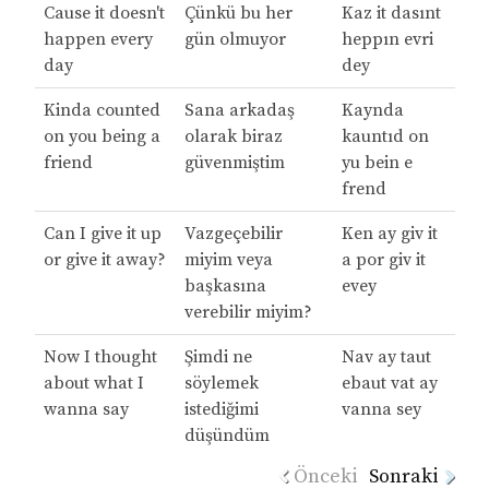
Cause it doesn't
Çünkü bu her
Kaz it dasınt
happen every
gün olmuyor
heppın evri
day
dey
Kinda counted
Sana arkadaş
Kaynda
on you being a
olarak biraz
kauntıd on
friend
güvenmiştim
yu bein e
frend
Can I give it up
Vazgeçebilir
Ken ay giv it
or give it away?
miyim veya
a por giv it
başkasına
evey
verebilir miyim?
Now I thought
Şimdi ne
Nav ay taut
about what I
söylemek
ebaut vat ay
wanna say
istediğimi
vanna sey
düşündüm
Önceki
Sonraki