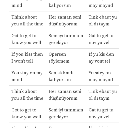
mind
kalıyorsun
may maynd
Think about
Her zaman seni
Tink ebaut yu
you all the time
düşünüyorum
ol dı taym
Got to get to
Seni iyi tanımam
Gat tu get tu
know you well
gerekiyor
nov yu vel
If you kiss then
Öpersen
İf yu kis den
I won't tell
söylemem
ay vont tel
You stay on my
Sen aklımda
Yu sıtey on
mind
kalıyorsun
may maynd
Think about
Her zaman seni
Tink ebaut yu
you all the time
düşünüyorum
ol dı taym
Got to get to
Seni iyi tanımam
Gat tu get tu
know you well
gerekiyor
nov yu vel