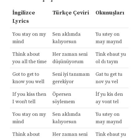
İngilizce
Türkçe Çeviri
Okunuşları
Lyrics
You stay on my
Sen aklımda
Yu sıtey on
mind
kalıyorsun
may maynd
Think about
Her zaman seni
Tink ebaut yu
you all the time
düşünüyorum
ol dı taym
Got to get to
Seni iyi tanımam
Gat tu get tu
know you well
gerekiyor
nov yu vel
If you kiss then
Öpersen
İf yu kis den
I won't tell
söylemem
ay vont tel
You stay on my
Sen aklımda
Yu sıtey on
mind
kalıyorsun
may maynd
Think about
Her zaman seni
Tink ebaut yu