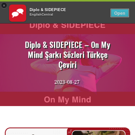
×
Diplo & SIDEPIECE
TR
Giriş Yap
Open
EnglishCentral
İçeriğe
atla
Diplo & SIDEPIECE – On My
Mind Şarkı Sözleri Türkçe
Çeviri
2023-08-27