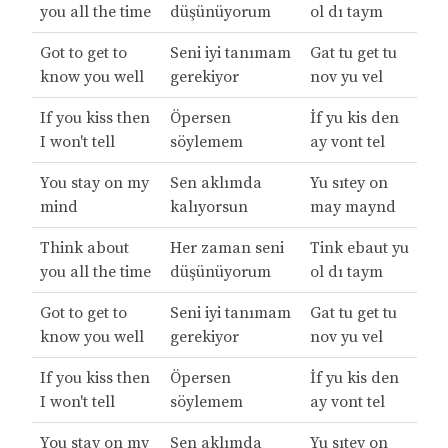
you all the time
düşünüyorum
ol dı taym
Got to get to
Seni iyi tanımam
Gat tu get tu
know you well
gerekiyor
nov yu vel
If you kiss then
Öpersen
İf yu kis den
I won't tell
söylemem
ay vont tel
You stay on my
Sen aklımda
Yu sıtey on
mind
kalıyorsun
may maynd
Think about
Her zaman seni
Tink ebaut yu
you all the time
düşünüyorum
ol dı taym
Got to get to
Seni iyi tanımam
Gat tu get tu
know you well
gerekiyor
nov yu vel
If you kiss then
Öpersen
İf yu kis den
I won't tell
söylemem
ay vont tel
You stay on my
Sen aklımda
Yu sıtey on