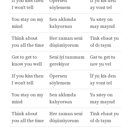
If you kiss then
Öpersen
İf yu kis den
I won't tell
söylemem
ay vont tel
You stay on my
Sen aklımda
Yu sıtey on
mind
kalıyorsun
may maynd
Think about
Her zaman seni
Tink ebaut yu
you all the time
düşünüyorum
ol dı taym
Got to get to
Seni iyi tanımam
Gat tu get tu
know you well
gerekiyor
nov yu vel
If you kiss then
Öpersen
İf yu kis den
I won't tell
söylemem
ay vont tel
You stay on my
Sen aklımda
Yu sıtey on
mind
kalıyorsun
may maynd
Think about
Her zaman seni
Tink ebaut yu
you all the time
düşünüyorum
ol dı taym