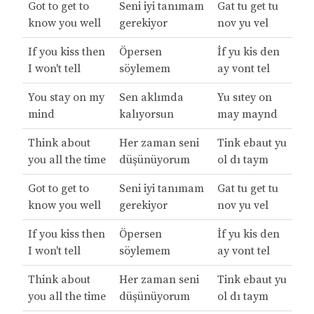
Got to get to
Seni iyi tanımam
Gat tu get tu
know you well
gerekiyor
nov yu vel
If you kiss then
Öpersen
İf yu kis den
I won't tell
söylemem
ay vont tel
You stay on my
Sen aklımda
Yu sıtey on
mind
kalıyorsun
may maynd
Think about
Her zaman seni
Tink ebaut yu
you all the time
düşünüyorum
ol dı taym
Got to get to
Seni iyi tanımam
Gat tu get tu
know you well
gerekiyor
nov yu vel
If you kiss then
Öpersen
İf yu kis den
I won't tell
söylemem
ay vont tel
Think about
Her zaman seni
Tink ebaut yu
you all the time
düşünüyorum
ol dı taym