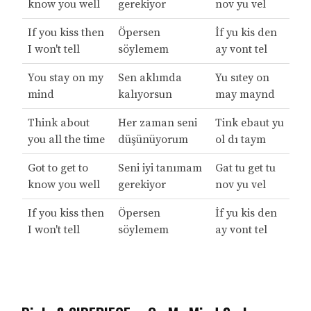
know you well
gerekiyor
nov yu vel
If you kiss then
Öpersen
İf yu kis den
I won't tell
söylemem
ay vont tel
You stay on my
Sen aklımda
Yu sıtey on
mind
kalıyorsun
may maynd
Think about
Her zaman seni
Tink ebaut yu
you all the time
düşünüyorum
ol dı taym
Got to get to
Seni iyi tanımam
Gat tu get tu
know you well
gerekiyor
nov yu vel
If you kiss then
Öpersen
İf yu kis den
I won't tell
söylemem
ay vont tel