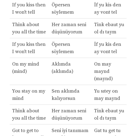
If you kiss then
Öpersen
İf yu kis den
I won't tell
söylemem
ay vont tel
Think about
Her zaman seni
Tink ebaut yu
you all the time
düşünüyorum
ol dı taym
If you kiss then
Öpersen
İf yu kis den
I won't tell
söylemem
ay vont tel
On my mind
Aklımda
On may
(mind)
(aklımda)
maynd
(maynd)
You stay on my
Sen aklımda
Yu sıtey on
mind
kalıyorsun
may maynd
Think about
Her zaman seni
Tink ebaut yu
you all the time
düşünüyorum
ol dı taym
Got to get to
Seni iyi tanımam
Gat tu get tu