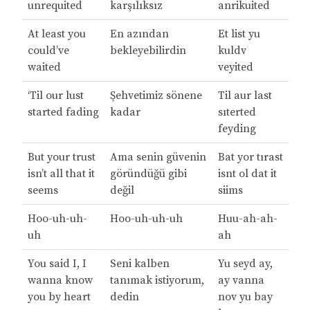
unrequited
karşılıksız
anrikuited
At least you
En azından
Et list yu
could’ve
bekleyebilirdin
kuldv
waited
veyited
‘Til our lust
Şehvetimiz sönene
Til aur last
started fading
kadar
sıterted
feyding
But your trust
Ama senin güvenin
Bat yor tırast
isn’t all that it
göründüğü gibi
isnt ol dat it
seems
değil
siims
Hoo-uh-uh-
Hoo-uh-uh-uh
Huu-ah-ah-
uh
ah
You said I, I
Seni kalben
Yu seyd ay,
wanna know
tanımak istiyorum,
ay vanna
you by heart
dedin
nov yu bay