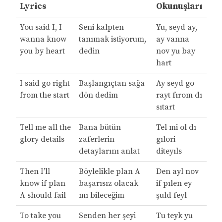
Lyrics
Okunuşları
You said I, I
Seni kalpten
Yu, seyd ay,
wanna know
tanımak istiyorum,
ay vanna
you by heart
dedin
nov yu bay
hart
I said go right
Başlangıçtan sağa
Ay seyd go
from the start
dön dedim
rayt fırom dı
sıtart
Tell me all the
Bana bütün
Tel mi ol dı
glory details
zaferlerin
gılori
detaylarını anlat
diteyıls
Then I’ll
Böylelikle plan A
Den ayl nov
know if plan
başarısız olacak
if pılen ey
A should fail
mı bileceğim
şuld feyl
To take you
Senden her şeyi
Tu teyk yu