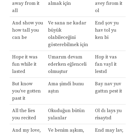
away from it
almak için
avey fırom it
all
ol
And show you
Ve sana ne kadar
End şov yu
how tall you
büyük
hav tol yu
can be
olabileceğini
ken bi
gösterebilmek için
Hope it was
Umarım devam
Hop it vas
fun while it
ederken eğlenceli
fan vayl it
lasted
olmuştur
lestıd
But know
Ama şimdi bunu
Bay nav yuv
you’ve gotten
aştın
gattın pest it
past it
All the lies
Okuduğun bütün
Ol dı lays yu
you recited
yalanlar
risaytıd
And my love,
Ve benim aşkım,
End may lav,