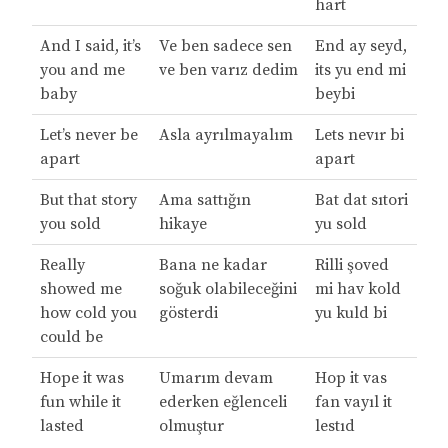
hart
And I said, it’s
Ve ben sadece sen
End ay seyd,
you and me
ve ben varız dedim
its yu end mi
baby
beybi
Let’s never be
Asla ayrılmayalım
Lets nevır bi
apart
apart
But that story
Ama sattığın
Bat dat sıtori
you sold
hikaye
yu sold
Really
Bana ne kadar
Rilli şoved
showed me
soğuk olabileceğini
mi hav kold
how cold you
gösterdi
yu kuld bi
could be
Hope it was
Umarım devam
Hop it vas
fun while it
ederken eğlenceli
fan vayıl it
lasted
olmuştur
lestıd