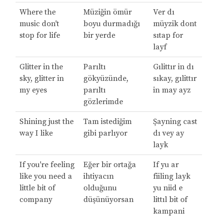
Where the
Müziğin ömür
Ver dı
music don't
boyu durmadığı
müyzik dont
stop for life
bir yerde
sıtap for
layf
Glitter in the
Parıltı
Gılittır in dı
sky, glitter in
gökyüzünde,
sıkay, gılittır
my eyes
parıltı
in may ayz
gözlerimde
Shining just the
Tam istediğim
Şayning cast
way I like
gibi parlıyor
dı vey ay
layk
If you're feeling
Eğer bir ortağa
If yu ar
like you need a
ihtiyacın
fiiling layk
little bit of
olduğunu
yu niid e
company
düşünüyorsan
littıl bit of
kampani