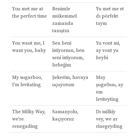
You met me at
Benimle
Yu met me et
the perfect time
mükemmel
dı pörfekt
zamanda
taym
tanıştın
You want me, I
Sen beni
Yu vont mi,
want you, baby
istiyorsun, ben
ay vont yu
seni istiyorum,
beybi
bebeğim
My sugarboo,
Şekerim, havaya
May
I'm levitating
uçuyorum
şugırbuu, ay
em
leviteyting
The Milky Way,
Samanyolu,
Dı milkiy
we're
kaçıyoruz
vey, we ar
renegading
rinegeyding