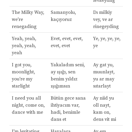
leviteyting
The Milky Way,
Samanyolu,
Dı milkiy
we're
kaçıyoruz
vey, ve ar
renegading
rinegeyding
Yeah, yeah,
Evet, evet, evet,
Ye, ye, ye, ye,
yeah, yeah,
evet, evet
ye
yeah
I got you,
Yakaladım seni,
Ay gat yu,
moonlight,
ay ışığı, sen
muunlayt,
you're my
benim yıldız
yu ar may
starlight
ışığımsın
sıtarlayt
I need you all
Bütün gece sana
Ay niid yu
night, come on,
ihtiyacım var,
oll nayt,
dance with me
hadi, benimle
kam on,
dans et
dens vit mi
I'm levitating
Havalara
Ay em