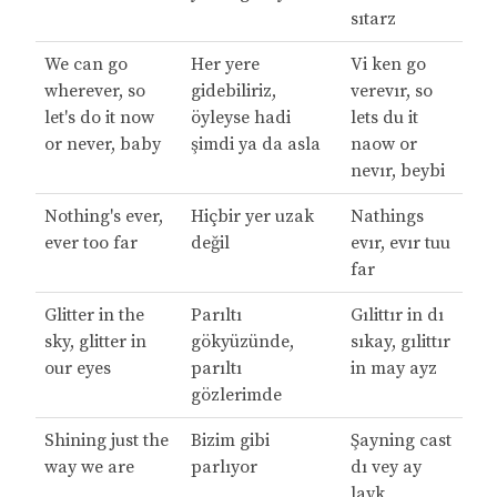
sıtarz
We can go
Her yere
Vi ken go
wherever, so
gidebiliriz,
verevır, so
let's do it now
öyleyse hadi
lets du it
or never, baby
şimdi ya da asla
naow or
nevır, beybi
Nothing's ever,
Hiçbir yer uzak
Nathings
ever too far
değil
evır, evır tuu
far
Glitter in the
Parıltı
Gılittır in dı
sky, glitter in
gökyüzünde,
sıkay, gılittır
our eyes
parıltı
in may ayz
gözlerimde
Shining just the
Bizim gibi
Şayning cast
way we are
parlıyor
dı vey ay
layk