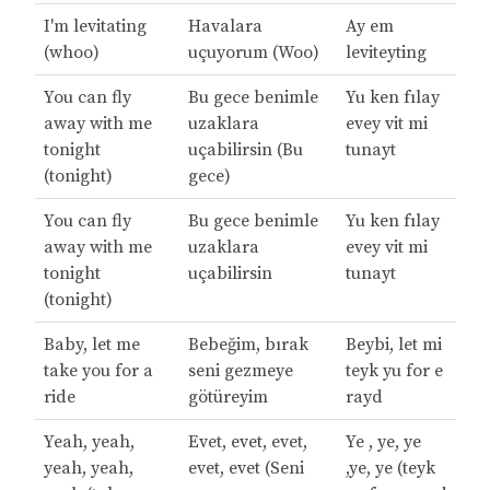
I'm levitating
Havalara
Ay em
(whoo)
uçuyorum (Woo)
leviteyting
You can fly
Bu gece benimle
Yu ken fılay
away with me
uzaklara
evey vit mi
tonight
uçabilirsin (Bu
tunayt
(tonight)
gece)
You can fly
Bu gece benimle
Yu ken fılay
away with me
uzaklara
evey vit mi
tonight
uçabilirsin
tunayt
(tonight)
Baby, let me
Bebeğim, bırak
Beybi, let mi
take you for a
seni gezmeye
teyk yu for e
ride
götüreyim
rayd
Yeah, yeah,
Evet, evet, evet,
Ye , ye, ye
yeah, yeah,
evet, evet (Seni
,ye, ye (teyk