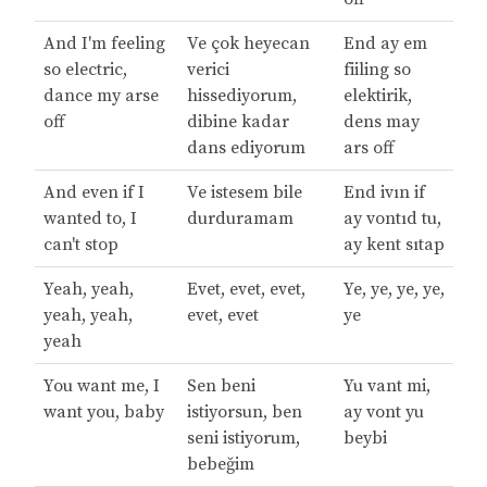
And I'm feeling
Ve çok heyecan
End ay em
so electric,
verici
fiiling so
dance my arse
hissediyorum,
elektirik,
off
dibine kadar
dens may
dans ediyorum
ars off
And even if I
Ve istesem bile
End ivın if
wanted to, I
durduramam
ay vontıd tu,
can't stop
ay kent sıtap
Yeah, yeah,
Evet, evet, evet,
Ye, ye, ye, ye,
yeah, yeah,
evet, evet
ye
yeah
You want me, I
Sen beni
Yu vant mi,
want you, baby
istiyorsun, ben
ay vont yu
seni istiyorum,
beybi
bebeğim