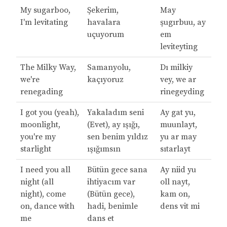
My sugarboo,
Şekerim,
May
I'm levitating
havalara
şugırbuu, ay
uçuyorum
em
leviteyting
The Milky Way,
Samanyolu,
Dı milkiy
we're
kaçıyoruz
vey, we ar
renegading
rinegeyding
I got you (yeah),
Yakaladım seni
Ay gat yu,
moonlight,
(Evet), ay ışığı,
muunlayt,
you're my
sen benim yıldız
yu ar may
starlight
ışığımsın
sıtarlayt
I need you all
Bütün gece sana
Ay niid yu
night (all
ihtiyacım var
oll nayt,
night), come
(Bütün gece),
kam on,
on, dance with
hadi, benimle
dens vit mi
me
dans et