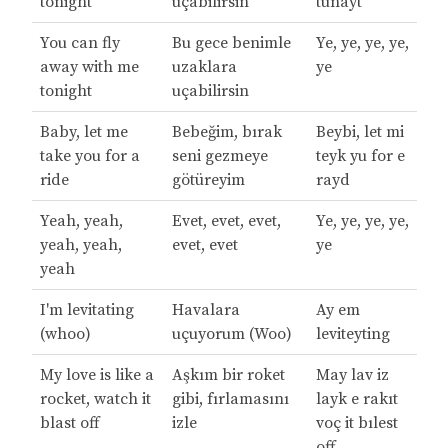
tonight
uçabilirsin
tunayt
You can fly
Bu gece benimle
Ye, ye, ye, ye,
away with me
uzaklara
ye
tonight
uçabilirsin
Baby, let me
Bebeğim, bırak
Beybi, let mi
take you for a
seni gezmeye
teyk yu for e
ride
götüreyim
rayd
Yeah, yeah,
Evet, evet, evet,
Ye, ye, ye, ye,
yeah, yeah,
evet, evet
ye
yeah
I'm levitating
Havalara
Ay em
(whoo)
uçuyorum (Woo)
leviteyting
My love is like a
Aşkım bir roket
May lav iz
rocket, watch it
gibi, fırlamasını
layk e rakıt
blast off
izle
voç it bılest
off