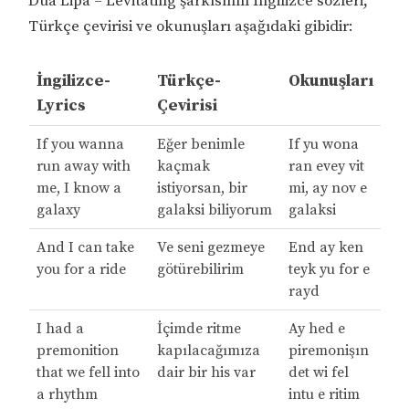
Dua Lipa – Levitating şarkısının İngilizce sözleri,
Türkçe çevirisi ve okunuşları aşağıdaki gibidir:
İngilizce-
Türkçe-
Okunuşları
Lyrics
Çevirisi
If you wanna
Eğer benimle
If yu wona
run away with
kaçmak
ran evey vit
me, I know a
istiyorsan, bir
mi, ay nov e
galaxy
galaksi biliyorum
galaksi
And I can take
Ve seni gezmeye
End ay ken
you for a ride
götürebilirim
teyk yu for e
rayd
I had a
İçimde ritme
Ay hed e
premonition
kapılacağımıza
piremonişın
that we fell into
dair bir his var
det wi fel
a rhythm
intu e ritim