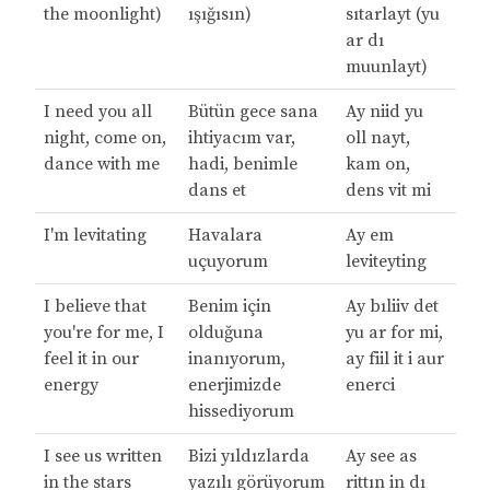
the moonlight)
ışığısın)
sıtarlayt (yu
ar dı
muunlayt)
I need you all
Bütün gece sana
Ay niid yu
night, come on,
ihtiyacım var,
oll nayt,
dance with me
hadi, benimle
kam on,
dans et
dens vit mi
I'm levitating
Havalara
Ay em
uçuyorum
leviteyting
I believe that
Benim için
Ay bıliiv det
you're for me, I
olduğuna
yu ar for mi,
feel it in our
inanıyorum,
ay fiil it i aur
energy
enerjimizde
enerci
hissediyorum
I see us written
Bizi yıldızlarda
Ay see as
in the stars
yazılı görüyorum
rittın in dı