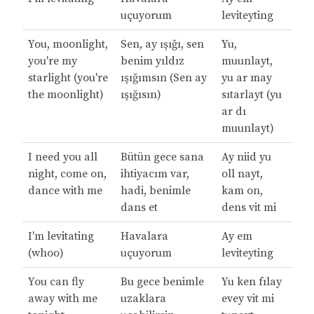
uçuyorum
leviteyting
You, moonlight,
Sen, ay ışığı, sen
Yu,
you're my
benim yıldız
muunlayt,
starlight (you're
ışığımsın (Sen ay
yu ar may
the moonlight)
ışığısın)
sıtarlayt (yu
ar dı
muunlayt)
I need you all
Bütün gece sana
Ay niid yu
night, come on,
ihtiyacım var,
oll nayt,
dance with me
hadi, benimle
kam on,
dans et
dens vit mi
I'm levitating
Havalara
Ay em
(whoo)
uçuyorum
leviteyting
You can fly
Bu gece benimle
Yu ken fılay
away with me
uzaklara
evey vit mi