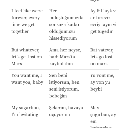
I feel like we're
Her
Ay fiil layk vi
forever, every
buluştuğumuzda
ar forevır
time we get
sonsuza kadar
evriy taym vi
together
olduğumuzu
get tugedır
hissediyorum
But whatever,
Ama her neyse,
Bat vatevır,
let's get lost on
hadi Mars'ta
lets go lost
Mars
kaybolalım
on mars
You want me, I
Sen beni
Yu vont me,
want you, baby
istiyorsun, ben
ay von yu
seni istiyorum,
beybi
bebeğim
My sugarboo,
Şekerim, havaya
May
I'm levitating
uçuyorum
şugırbuu, ay
em