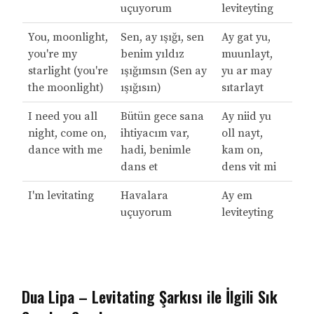
uçuyorum
leviteyting
You, moonlight,
Sen, ay ışığı, sen
Ay gat yu,
you're my
benim yıldız
muunlayt,
starlight (you're
ışığımsın (Sen ay
yu ar may
the moonlight)
ışığısın)
sıtarlayt
I need you all
Bütün gece sana
Ay niid yu
night, come on,
ihtiyacım var,
oll nayt,
dance with me
hadi, benimle
kam on,
dans et
dens vit mi
I'm levitating
Havalara
Ay em
uçuyorum
leviteyting
Dua Lipa – Levitating Şarkısı ile İlgili Sık