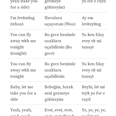
yeah (take you
gezmeye
yu for e rayd
for a ride)
götüreyim)
I'm levitating
Havalara
Ay em
(whoo)
uçuyorum (Woo)
leviteyting
You can fly
Bu gece benimle
Yu ken fılay
away with me
uzaklara
evey vit mi
tonight
uçabilirsin (Bu
tunayt
(tonight)
gece)
You can fly
Bu gece benimle
Yu ken fılay
away with me
uzaklara
evey vit mi
tonight
uçabilirsin
tunayt
Baby, let me
Bebeğim, bırak
Beybi, let mi
take you for a
seni gezmeye
teyk yu for e
ride
götüreyim
rayd
Yeah, yeah,
Evet, evet, evet,
Ye, ye, ye, ye,