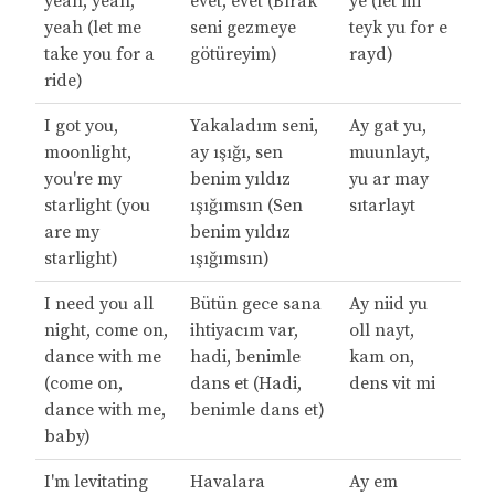
yeah, yeah,
evet, evet (Bırak
ye (let mi
yeah (let me
seni gezmeye
teyk yu for e
take you for a
götüreyim)
rayd)
ride)
I got you,
Yakaladım seni,
Ay gat yu,
moonlight,
ay ışığı, sen
muunlayt,
you're my
benim yıldız
yu ar may
starlight (you
ışığımsın (Sen
sıtarlayt
are my
benim yıldız
starlight)
ışığımsın)
I need you all
Bütün gece sana
Ay niid yu
night, come on,
ihtiyacım var,
oll nayt,
dance with me
hadi, benimle
kam on,
(come on,
dans et (Hadi,
dens vit mi
dance with me,
benimle dans et)
baby)
I'm levitating
Havalara
Ay em