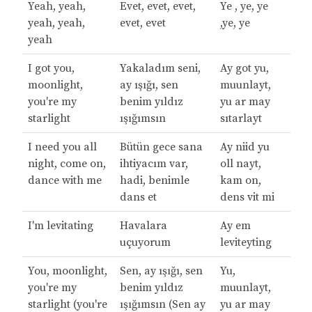
Yeah, yeah,
Evet, evet, evet,
Ye , ye, ye
yeah, yeah,
evet, evet
,ye, ye
yeah
I got you,
Yakaladım seni,
Ay got yu,
moonlight,
ay ışığı, sen
muunlayt,
you're my
benim yıldız
yu ar may
starlight
ışığımsın
sıtarlayt
I need you all
Bütün gece sana
Ay niid yu
night, come on,
ihtiyacım var,
oll nayt,
dance with me
hadi, benimle
kam on,
dans et
dens vit mi
I'm levitating
Havalara
Ay em
uçuyorum
leviteyting
You, moonlight,
Sen, ay ışığı, sen
Yu,
you're my
benim yıldız
muunlayt,
starlight (you're
ışığımsın (Sen ay
yu ar may