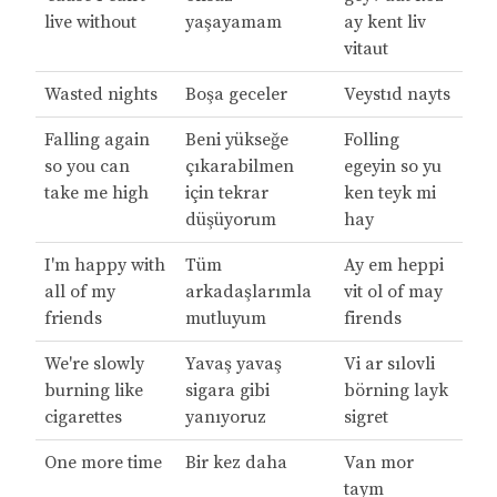
live without
yaşayamam
ay kent liv
vitaut
Wasted nights
Boşa geceler
Veystıd nayts
Falling again
Beni yükseğe
Folling
so you can
çıkarabilmen
egeyin so yu
take me high
için tekrar
ken teyk mi
düşüyorum
hay
I'm happy with
Tüm
Ay em heppi
all of my
arkadaşlarımla
vit ol of may
friends
mutluyum
firends
We're slowly
Yavaş yavaş
Vi ar sılovli
burning like
sigara gibi
börning layk
cigarettes
yanıyoruz
sigret
One more time
Bir kez daha
Van mor
taym