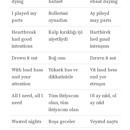
dying
bahset
ebaut daying
I played my
Rollerimi
Ay pileyd
parts
oynadım
may parts
Heartbreak
Kalp kırıklığı iyi
Hartbirek
had good
niyetliydi
hed guud
intentions
intenşıns
Drown it out
Boğ onu
Dıravn it aut
With loud bass
Yüksek bas ve
Vit laud bess
and your
dikkatinizle
end yor
attention
etenşın
All I need, all I
Tüm ihtiyacım
Ol ay niid, ol
need
olan, tüm
ay niid
ihtiyacım olan
Wasted nights
Boşa geceler
Veystıd nayts