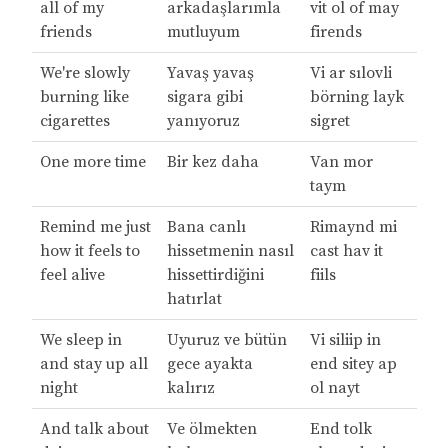
all of my
arkadaşlarımla
vit ol of may
friends
mutluyum
firends
We're slowly
Yavaş yavaş
Vi ar sılovli
burning like
sigara gibi
börning layk
cigarettes
yanıyoruz
sigret
One more time
Bir kez daha
Van mor
taym
Remind me just
Bana canlı
Rimaynd mi
how it feels to
hissetmenin nasıl
cast hav it
feel alive
hissettirdiğini
fiils
hatırlat
We sleep in
Uyuruz ve bütün
Vi siliip in
and stay up all
gece ayakta
end sitey ap
night
kalırız
ol nayt
And talk about
Ve ölmekten
End tolk