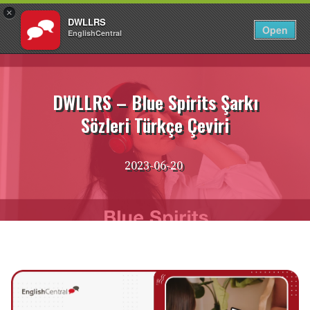
×
DWLLRS
TR
Giriş Yap
Open
EnglishCentral
İçeriğe
atla
DWLLRS – Blue Spirits Şarkı
Sözleri Türkçe Çeviri
2023-06-20