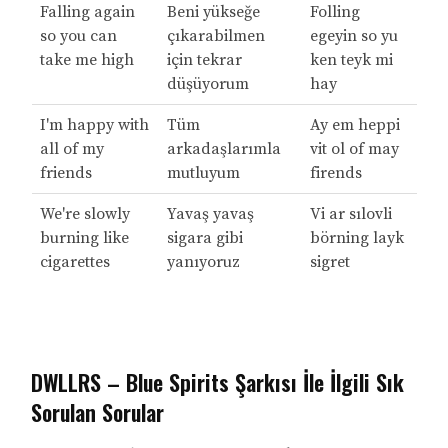
Falling again
Beni yükseğe
Folling
so you can
çıkarabilmen
egeyin so yu
take me high
için tekrar
ken teyk mi
düşüyorum
hay
I'm happy with
Tüm
Ay em heppi
all of my
arkadaşlarımla
vit ol of may
friends
mutluyum
firends
We're slowly
Yavaş yavaş
Vi ar sılovli
burning like
sigara gibi
börning layk
cigarettes
yanıyoruz
sigret
DWLLRS – Blue Spirits Şarkısı İle İlgili Sık
Sorulan Sorular