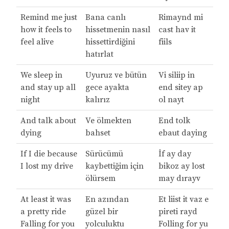
Remind me just
Bana canlı
Rimaynd mi
how it feels to
hissetmenin nasıl
cast hav it
feel alive
hissettirdiğini
fiils
hatırlat
We sleep in
Uyuruz ve bütün
Vi siliip in
and stay up all
gece ayakta
end sitey ap
night
kalırız
ol nayt
And talk about
Ve ölmekten
End tolk
dying
bahset
ebaut daying
If I die because
Sürücümü
İf ay day
I lost my drive
kaybettiğim için
bikoz ay lost
ölürsem
may dırayv
At least it was
En azından
Et liist it vaz e
a prеtty ride
güzel bir
pireti rayd
Falling for you
yolculuktu
Folling for yu