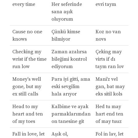
every timе
Her seferinde
evri taym
sana aşık
oluyorum
Cause no one
Çünkü kimse
Koz no van
knows
bilmiyor
novs
Checking my
Zaman azalırsa
Çeking may
wrist if the time
bileğimi kontrol
virts if dı
run low
ediyorum
taym ran lov
Money's well
Para iyi gitti, ama
Mani’z vel
gone, but my
eski sevgilim
gan, bat may
ex still calls
hala arıyor
eks sitil kols
Head to my
Kalbime ve ayak
Hed tu may
heart and ten
parmaklarımdan
hart end ten
of my toes
on tanesine git
of may tuuz
Fall in love, let
Aşık ol,
Fol in lav, let