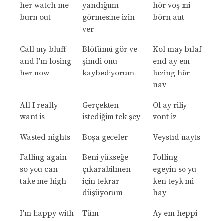
her watch me
yandığımı
hör voş mi
burn out
görmesine izin
börn aut
ver
Call my bluff
Blöfümü gör ve
Kol may bılaf
and I'm losing
şimdi onu
end ay em
her now
kaybediyorum
luzing hör
nav
All I really
Gerçekten
Ol ay riliy
want is
istediğim tek şey
vont iz
Wasted nights
Boşa geceler
Veystıd nayts
Falling again
Beni yükseğe
Folling
so you can
çıkarabilmen
egeyin so yu
take me high
için tekrar
ken teyk mi
düşüyorum
hay
I'm happy with
Tüm
Ay em heppi