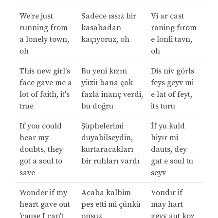
We're just
Sadece ıssız bir
Vi ar cast
running from
kasabadan
raning fırom
a lonely town,
kaçıyoruz, oh
e lonli tavn,
oh
oh
This new girl's
Bu yeni kızın
Dis niv görls
face gave me a
yüzü bana çok
feys geyv mi
lot of faith, it's
fazla inanç verdi,
e lat of feyt,
true
bu doğru
its turu
If you could
Şüphelerimi
İf yu kuld
hear my
duyabilseydin,
hiyır mi
doubts, they
kurtaracakları
dauts, dey
got a soul to
bir ruhları vardı
gat e soul tu
save
seyv
Wonder if my
Acaba kalbim
Vondır if
heart gave out
pes etti mi çünkü
may hart
'cause I can't
onsuz
geyv aut koz