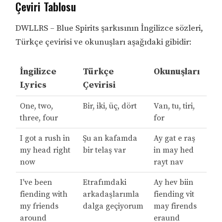
Çeviri Tablosu
DWLLRS – Blue Spirits şarkısının İngilizce sözleri,
Türkçe çevirisi ve okunuşları aşağıdaki gibidir:
İngilizce
Türkçe
Okunuşları
Lyrics
Çevirisi
One, two,
Bir, iki, üç, dört
Van, tu, tiri,
three, four
for
I got a rush in
Şu an kafamda
Ay gat e raş
my head right
bir telaş var
in may hed
now
rayt nav
I've been
Etrafımdaki
Ay hev biin
fiending with
arkadaşlarımla
fiending vit
my friends
dalga geçiyorum
may firends
around
eraund