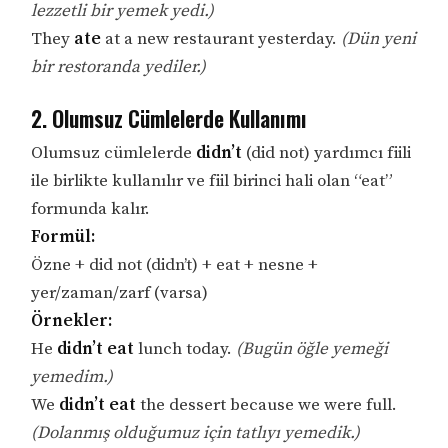
lezzetli bir yemek yedi.)
They
ate
at a new restaurant yesterday.
(Dün yeni
bir restoranda yediler.)
2. Olumsuz Cümlelerde Kullanımı
Olumsuz cümlelerde
didn’t
(did not) yardımcı fiili
ile birlikte kullanılır ve fiil birinci hali olan “eat”
formunda kalır.
Formül:
Özne + did not (didn’t) + eat + nesne +
yer/zaman/zarf (varsa)
Örnekler:
He
didn’t eat
lunch today.
(Bugün öğle yemeği
yemedim.)
We
didn’t eat
the dessert because we were full.
(Dolanmış olduğumuz için tatlıyı yemedik.)