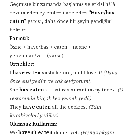
Geçmişte bir zamanda başlamış ve etkisi hâlâ
devam eden eylemleri ifade eder.
“Have/has
eaten”
yapısı, daha önce bir şeyin yendiğini
belirtir.
Formül:
Özne + have/has + eaten + nesne +
yer/zaman/zarf (varsa)
Örnekler:
I
have eaten
sushi before, and I love it!
(Daha
önce suşi yedim ve çok seviyorum!)
She
has eaten
at that restaurant many times.
(O
restoranda birçok kez yemek yedi.)
They
have eaten
all the cookies.
(Tüm
kurabiyeleri yediler.)
Olumsuz Kullanım:
We
haven’t eaten
dinner yet.
(Henüz akşam