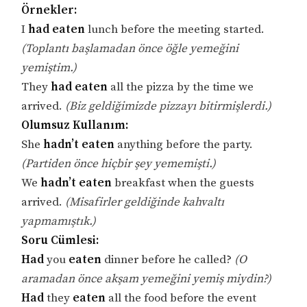
Örnekler:
I
had eaten
lunch before the meeting started.
(Toplantı başlamadan önce öğle yemeğini
yemiştim.)
They
had eaten
all the pizza by the time we
arrived.
(Biz geldiğimizde pizzayı bitirmişlerdi.)
Olumsuz Kullanım:
She
hadn’t eaten
anything before the party.
(Partiden önce hiçbir şey yememişti.)
We
hadn’t eaten
breakfast when the guests
arrived.
(Misafirler geldiğinde kahvaltı
yapmamıştık.)
Soru Cümlesi:
Had
you
eaten
dinner before he called?
(O
aramadan önce akşam yemeğini yemiş miydin?)
Had
they
eaten
all the food before the event