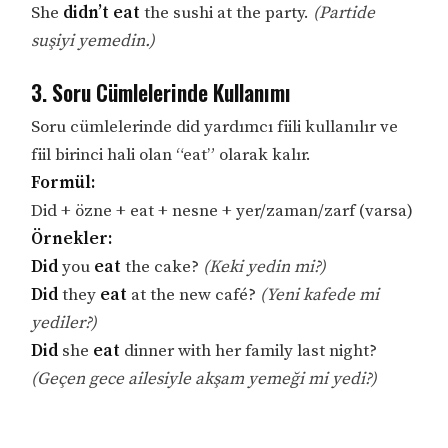
She
didn’t eat
the sushi at the party.
(Partide
suşiyi yemedin.)
3. Soru Cümlelerinde Kullanımı
Soru cümlelerinde did yardımcı fiili kullanılır ve
fiil birinci hali olan “eat” olarak kalır.
Formül:
Did + özne + eat + nesne + yer/zaman/zarf (varsa)
Örnekler:
Did
you
eat
the cake?
(Keki yedin mi?)
Did
they
eat
at the new café?
(Yeni kafede mi
yediler?)
Did
she
eat
dinner with her family last night?
(Geçen gece ailesiyle akşam yemeği mi yedi?)