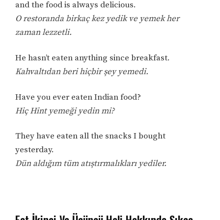
and the food is always delicious.
O restoranda birkaç kez yedik ve yemek her
zaman lezzetli.
He hasn’t eaten anything since breakfast.
Kahvaltıdan beri hiçbir şey yemedi.
Have you ever eaten Indian food?
Hiç Hint yemeği yedin mi?
They have eaten all the snacks I bought
yesterday.
Dün aldığım tüm atıştırmalıkları yediler.
Eat İkinci Ve Üçüncü Hali Hakkında Sıkça