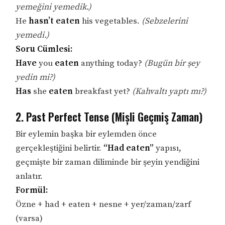
yemeğini yemedik.)
He
hasn’t eaten
his vegetables.
(Sebzelerini
yemedi.)
Soru Cümlesi:
Have
you
eaten
anything today?
(Bugün bir şey
yedin mi?)
Has
she
eaten
breakfast yet?
(Kahvaltı yaptı mı?)
2. Past Perfect Tense (Mișli Geçmiş Zaman)
Bir eylemin başka bir eylemden önce
gerçekleştiğini belirtir.
“Had eaten”
yapısı,
geçmişte bir zaman diliminde bir şeyin yendiğini
anlatır.
Formül:
Özne + had + eaten + nesne + yer/zaman/zarf
(varsa)