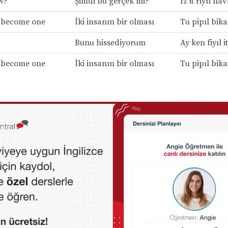
ow?
Şimdi bu gerçek mi?
İz it riyıl nav
 become one
İki insanın bir olması
Tu pipıl bik
Bunu hissediyorum
Ay ken fiyıl it
 become one
İki insanın bir olması
Tu pipıl bik