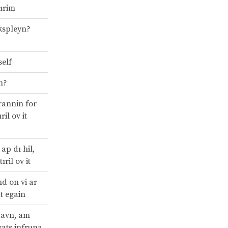
cırim
kspleyn?
self
in?
rannin for
ıril ov it
ap dı hil,
ıril ov it
d on vi ar
ut egain
davn, am
 vats infruna