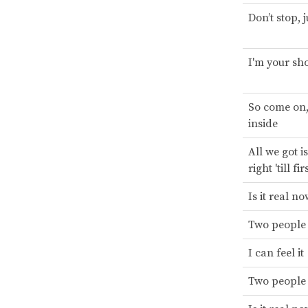
Don’t stop, 
I'm your sh
So come on,
inside
All we got is
right 'till fir
Is it real n
Two people
I can feel it
Two people