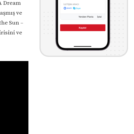
 A Dream
laşmış ve
 the Sun –
risini ve