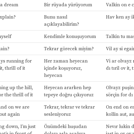
 a dream
Bir rüyada yürüyorum
Valkin on e 
xplain?
Bunu nasıl
Hav ken ay i
açıklayabilirim?
myself
Kendimle konuşuyorum
Talkin tu ma
gain?
Tekrar görecek miyim?
Vil ay si ega
ys running for
Her zaman heyecan
Vi ar olvayz 
t, thrill of it
içinde koşuyoruz,
dı tıril ov it, t
heyecan
ing up the hill,
Heyecan ararken hep
Olvayz puşin 
 the thrill of it
tepeye doğru çıkıyoruz
sörçin for dı t
and on we are
Tekrar, tekrar ve tekrar
On end on en
 out again
sesleniyoruz
kollin aut, a
ng down, I’m just
Önümdeki huşudan
Nevır lukin 
at’s in front of
dolayı asla aşağıya
jast in ov ov