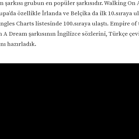
 şarkısı grubun en popüler şarkısıdır. Walking On
upa’da özellikle İrlanda ve Belçika da ilk 10.sıraya u
ingles Charts listesinde 100.sıraya ulaştı. Empire of
 A Dream şarkısının İngilizce sözlerini, Türkçe çevi
nı hazırladık.