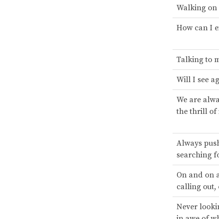
Walking on
How can I e
Talking to 
Will I see a
We are alwa
the thrill of i
Always push
searching for
On and on 
calling out,
Never looki
in awe of wh