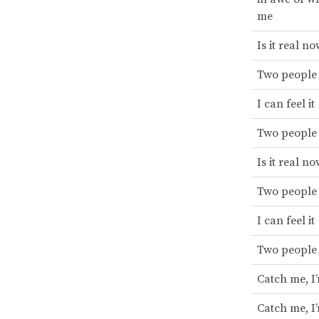
me
Is it real n
Two people
I can feel it
Two people
Is it real n
Two people
I can feel it
Two people
Catch me, I
Catch me, I