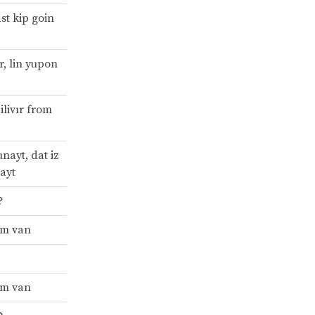
ast kip goin
r, lin yupon
ilivır from
tunayt, dat iz
layt
?
am van
am van