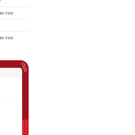
?
am van
am van