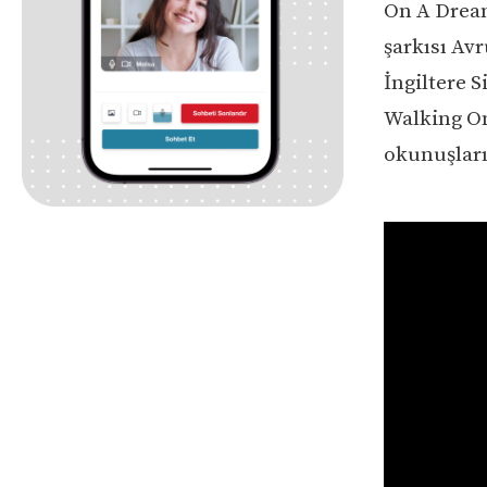
On A Dream
şarkısı Avr
İngiltere S
Walking On
okunuşları