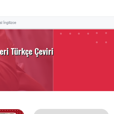
l İngilizce
ri Türkçe Çeviri