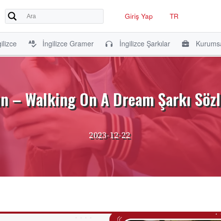
Giriş Yap
TR
ilizce
İngilizce Gramer
İngilizce Şarkılar
Kurumsa
un – Walking On A Dream Şarkı Sözle
2023-12-22