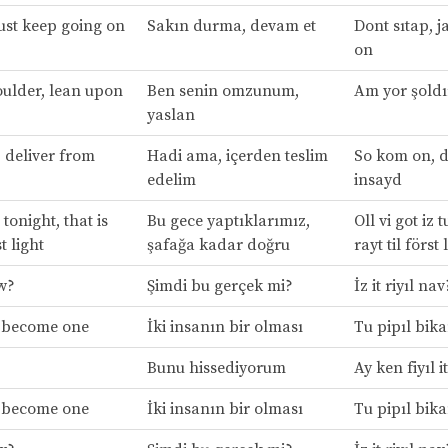
just keep going on
Sakın durma, devam et
Dont sıtap, j
on
oulder, lean upon
Ben senin omzunum,
Am yor şoldı
yaslan
 deliver from
Hadi ama, içerden teslim
So kom on, d
edelim
insayd
 tonight, that is
Bu gece yaptıklarımız,
Oll vi got iz 
st light
şafağa kadar doğru
rayt til först 
ow?
Şimdi bu gerçek mi?
İz it riyıl nav
 become one
İki insanın bir olması
Tu pipıl bik
Bunu hissediyorum
Ay ken fiyıl it
 become one
İki insanın bir olması
Tu pipıl bik