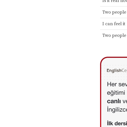
Is it real n
Two people
I can feel it
Two people